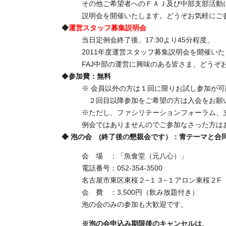
その他ご希望者へのＦＡＪ及び中部支部活動
説明会を開催いたします。どうぞお気軽にご
◆
運営スタッフ募集説明会
当日定例会終了後、17:30より45分程度、
2011年度運営スタッフ募集説明会を開催い
FAJ中部の運営に興味のある皆さま、どうぞ
◆
参加費：無料
※ 会員以外の方は１回に限りお試し参加が可
２回目以降参加をご希望の方は入会をお願
※ただし、ファシリテーションフォーラム、
例会ではありませんのでご参加なさった方は
◆ 泡の会 (終了後の懇親会です）：青テーマと合
会 場 ：「魚食堂（元八心）」
電話番号：052-354-3500
名古屋市東区東桜２−１３−１アロン東桜２
会 費 ：3,500円（飲み放題付き）
泡の会のみの参加も大歓迎です。
※泡の会申込み期限後のキャンセルは、