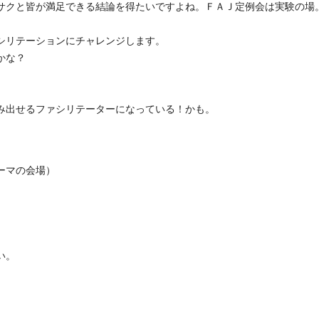
サクと皆が満足できる結論を得たいですよね。ＦＡＪ定例会は実験の場
シリテーションにチャレンジします。
かな？
み出せるファシリテーターになっている！かも。
ーマの会場）
い。