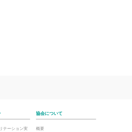
ン
協会について
リテーション実
概要