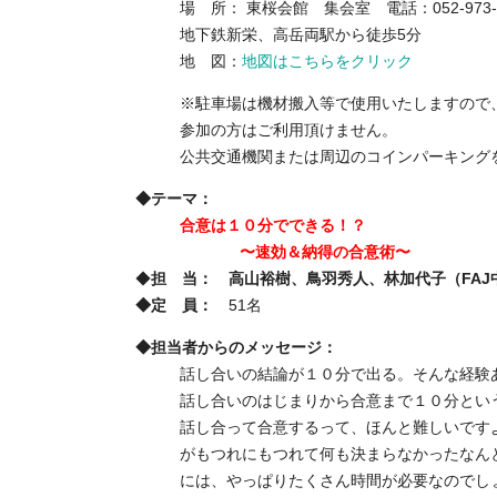
場 所： 東桜会館 集会室 電話：052-973-2
地下鉄新栄、高岳両駅から徒歩5分
地 図：
地図はこちらをクリック
※駐車場は機材搬入等で使用いたしますので
参加の方はご利用頂けません。
公共交通機関または周辺のコインパーキング
◆テーマ：
合意は１０分でできる！？
〜速効＆納得の合意術〜
◆
担 当：
高山裕樹、鳥羽秀人、林加代子（FAJ
◆定 員：
51名
◆担当者からのメッセージ：
話し合いの結論が１０分で出る。そんな経験
話し合いのはじまりから合意まで１０分とい
話し合って合意するって、ほんと難しいです
がもつれにもつれて何も決まらなかったなん
には、やっぱりたくさん時間が必要なのでし