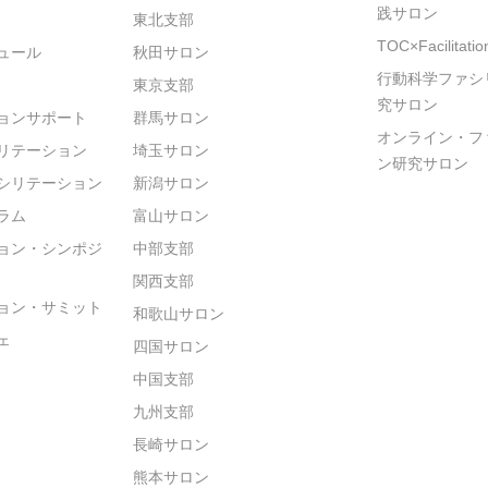
践サロン
東北支部
TOC×Facilitat
ュール
秋田サロン
行動科学ファシ
東京支部
究サロン
ョンサポート
群馬サロン
オンライン・フ
リテーション
埼玉サロン
ン研究サロン
シリテーション
新潟サロン
ラム
富山サロン
ョン・シンポジ
中部支部
関西支部
ョン・サミット
和歌山サロン
ェ
四国サロン
中国支部
九州支部
長崎サロン
熊本サロン