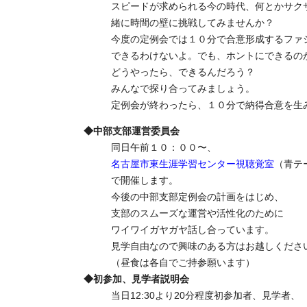
スピードが求められる今の時代、何とかサク
緒に時間の壁に挑戦してみませんか？
今度の定例会では１０分で合意形成するファ
できるわけないよ。でも、ホントにできるの
どうやったら、できるんだろう？
みんなで探り合ってみましょう。
定例会が終わったら、１０分で納得合意を生
◆中部支部運営委員会
同日午前１０：００〜、
名古屋市東生涯学習センター視聴覚室
（青テ
で開催します。
今後の中部支部定例会の計画をはじめ、
支部のスムーズな運営や活性化のために
ワイワイガヤガヤ話し合っています。
見学自由なので興味のある方はお越しくださ
（昼食は各自でご持参願います）
◆初参加、見学者説明会
当日12:30より20分程度初参加者、見学者、