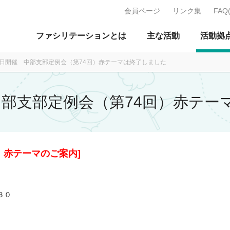
会員ページ
リンク集
FAQ
J：特定非営利活動法人 日本ファ
ファシリテーションとは
主な活動
活動拠
月16日開催 中部支部定例会（第74回）赤テーマは終了しました
 中部支部定例会（第74回）赤テ
回）赤テーマのご案内]
３０