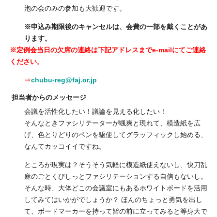
泡の会のみの参加も大歓迎です。
※申込み期限後のキャンセルは、会費の一部を戴くことがあ
ります。
※定例会当日の欠席の連絡は下記アドレスまでe-mailにてご連絡
ください。
⇒
chubu-reg@faj.or.jp
担当者からのメッセージ
会議を活性化したい！議論を見える化したい！
そんなときファシリテーターが颯爽と現れて、模造紙を広
げ、色とりどりのペンを駆使してグラッフィックし始める、
なんてカッコイイですね。
ところが現実は？そうそう気軽に模造紙使えないし、快刀乱
麻のごとくびしっとファシリテーションする自信もないし。
そんな時、大体どこの会議室にもあるホワイトボードを活用
してみてはいかがでしょうか？ ほんのちょっと勇気を出し
て、ボードマーカーを持って皆の前に立ってみると等身大で