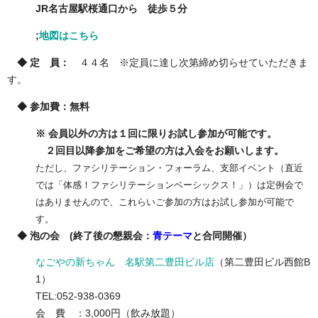
JR名古屋駅桜通口から 徒歩５分
;
地図はこちら
◆ 定 員：
４４名 ※定員に達し次第締め切らせていただきま
す。
◆ 参加費：無料
※ 会員以外の方は１回に限りお試し参加が可能です。
２回目以降参加をご希望の方は入会をお願いします。
ただし、ファシリテーション・フォーラム、支部イベント（直近
では「体感！ファシリテーションベーシックス！」）は定例会で
はありませんので、これらいご参加の方はお試し参加が可能で
す。
◆ 泡の会 (終了後の懇親会：
青テーマ
と合同開催）
なごやの新ちゃん 名駅第二豊田ビル店
（第二豊田ビル西館B
1）
TEL:052-938-0369
会 費 ：3,000円（飲み放題）