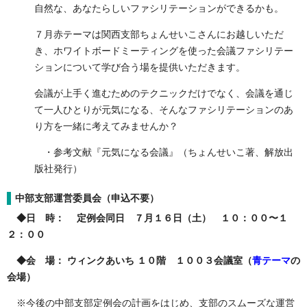
自然な、あなたらしいファシリテーションができるかも。
７月赤テーマは関西支部ちょんせいこさんにお越しいただ
き、ホワイトボードミーティングを使った会議ファシリテー
ションについて学び合う場を提供いただきます。
会議が上手く進むためのテクニックだけでなく、会議を通じ
て一人ひとりが元気になる、そんなファシリテーションのあ
り方を一緒に考えてみませんか？
・参考文献『元気になる会議』（ちょんせいこ著、解放出
版社発行）
中部支部運営委員会（申込不要）
◆日 時： 定例会同日 ７月１６日（土） １０：００〜１
２：００
◆会 場： ウィンクあいち １０階 １００３会議室（
青テーマ
の
会場）
※今後の中部支部定例会の計画をはじめ、支部のスムーズな運営