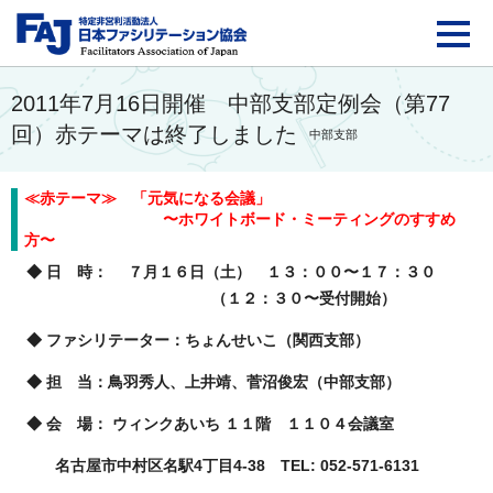
FAJ：特定非営利活動法
2011年7月16日開催 中部支部定例会（第77
回）赤テーマは終了しました
中部支部
≪赤テーマ≫ 「元気になる会議」
〜ホワイトボード・ミーティングのすすめ
方〜
◆ 日 時： ７月１６日（土） １３：００〜１７：３０
（１２：３０〜受付開始）
◆ ファシリテーター：ちょんせいこ（関西支部）
◆ 担 当：鳥羽秀人、上井靖、菅沼俊宏（中部支部）
◆ 会 場： ウィンクあいち １１階 １１０４会議室
名古屋市中村区名駅4丁目4-38 TEL: 052-571-6131