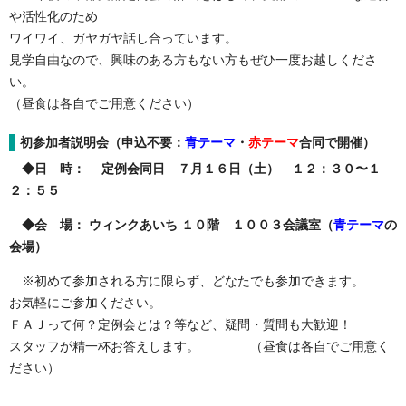
や活性化のため
ワイワイ、ガヤガヤ話し合っています。
見学自由なので、興味のある方もない方もぜひ一度お越しくださ
い。
（昼食は各自でご用意ください）
初参加者説明会（申込不要：
青テーマ
・
赤テーマ
合同で開催）
◆日 時： 定例会同日 ７月１６日（土） １２：３０〜１
２：５５
◆会 場： ウィンクあいち １０階 １００３会議室（
青テーマ
の
会場）
※初めて参加される方に限らず、どなたでも参加できます。
お気軽にご参加ください。
ＦＡＪって何？定例会とは？等など、疑問・質問も大歓迎！
スタッフが精一杯お答えします。 （昼食は各自でご用意く
ださい）