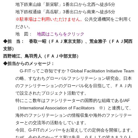
地下鉄東山線「新栄駅」1番出口から北西へ徒歩5分
地下鉄桜通線「高岳駅」3番出口から南東へ徒歩5分
※駐車場はご利用いただけません。
公共交通機関をご利用く
ださい。
地 図：
地図はこちらをクリック
◆担 当： 香取一昭（ＦＡＪ東京支部）、荒金雅子（ＦＡＪ関西
支部）
西野靖江、鳥羽秀人（ＦＡＪ中部支部）
◆担当からのメッセージ：
G-FITってご存知ですか？Global Facilitation Initiative Team
の略、すなわちグローバルファシリテーション研究会。日本
のファシリテーションのグローバル化を目指して、ＦＡＪ内
で設立されたプロジェクト活動です。
特にここ数年はファシリテーターの国際的な組織であるIAF
（International Association of Facilitators ※）と連携して、
海外のファシリテーションの情報収集や海外のファシリテー
ターとの交流等の活動をしています。
今回、G-FITのメンバーをお迎えしての定例会を開催します。
なぜ、今やるのかって？実は先月、ＧＦＩＴの皆さま２０人