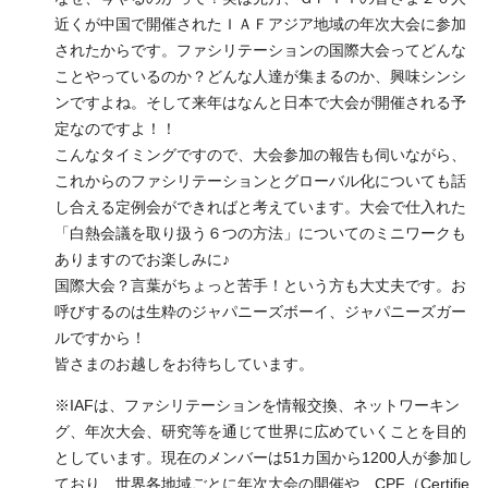
近くが中国で開催されたＩＡＦアジア地域の年次大会に参加
されたからです。ファシリテーションの国際大会ってどんな
ことやっているのか？どんな人達が集まるのか、興味シンシ
ンですよね。そして来年はなんと日本で大会が開催される予
定なのですよ！！
こんなタイミングですので、大会参加の報告も伺いながら、
これからのファシリテーションとグローバル化についても話
し合える定例会ができればと考えています。大会で仕入れた
「白熱会議を取り扱う６つの方法」についてのミニワークも
ありますのでお楽しみに♪
国際大会？言葉がちょっと苦手！という方も大丈夫です。お
呼びするのは生粋のジャパニーズボーイ、ジャパニーズガー
ルですから！
皆さまのお越しをお待ちしています。
※IAFは、ファシリテーションを情報交換、ネットワーキン
グ、年次大会、研究等を通じて世界に広めていくことを目的
としています。現在のメンバーは51カ国から1200人が参加し
ており、世界各地域ごとに年次大会の開催や、CPF（Certifie