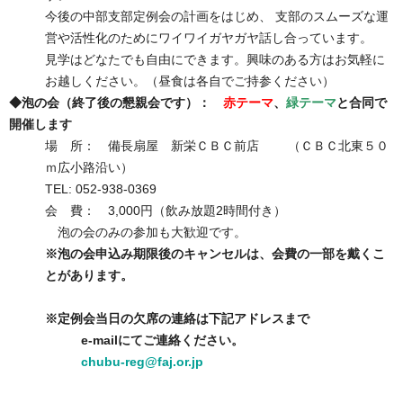
今後の中部支部定例会の計画をはじめ、 支部のスムーズな運
営や活性化のためにワイワイガヤガヤ話し合っています。
見学はどなたでも自由にできます。興味のある方はお気軽に
お越しください。（昼食は各自でご持参ください）
◆泡の会（終了後の懇親会です）：
赤テーマ
、
緑テーマ
と合同で
開催します
場 所： 備長扇屋 新栄ＣＢＣ前店 （ＣＢＣ北東５０
ｍ広小路沿い）
TEL: 052-938-0369
会 費： 3,000円（飲み放題2時間付き）
泡の会のみの参加も大歓迎です。
※泡の会申込み期限後のキャンセルは、会費の一部を戴くこ
とがあります。
※定例会当日の欠席の連絡は下記アドレスまで
e-mailにてご連絡ください。
chubu-reg@faj.or.jp