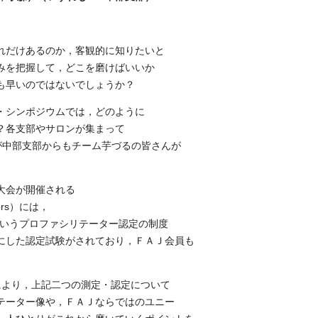
れだけあるのか，客観的に知りたいと
みを把握して，どこを磨けばいいか
も早いのではないでしょうか？
・シンポジウムでは，どのように
？各支部やサロンが集まって
が中部支部からもチーム芋づるの皆さんが
大会が開催される
tators）には，
litator）というプロファシリテーター認定の制度
にした認定試験がされており，ＦＡＪ会員も
により，上記二つの測定・認定について
テーター像や，ＦＡＪならではのユニー