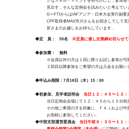
クなスキル・マインドを明らかにし，参加者
見出す，そんな定例会を試みたいと考えてい
GーFTIからはIAFアジア・日本大会実行副
CPF取得者MAX市川さんをお招きしてして
皆さまのお越しをお待ちしています．
◆定 員： 55名
※定員に達し次第締め切らせて
◆参加費： 無料
※会員以外の方は１回に限りお試し参加が可
２回目以降参加をご希望の方は入会をお願い
◆申込み期限：7月18日（木）15：00
◆初参加、見学者説明会
当日１２：４５〜１３：
当日定例会会場にて１２：４５から１５分程
その他ご希望の方を対象に、ＦＡＪおよび中
お気軽に参加してください。
◆中部支部運営委員会
当日午前９：３０〜１１：
東桜会館第2会議室（本会場）
にて開催しま