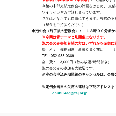
今後の中部支部定例会の計画をはじめ、 支
ワイワイガヤガヤ話し合っています。
見学はどなたでも自由にできます。興味のあ
（昼食をご持参ください）
◆泡の会（終了後の懇親会）：
１８時００分頃か
※今回は青テーマと別開催になります。
泡の会のみ参加希望の方はいずれかを確実に
場 所： 備長扇屋 新栄ＣＢＣ前店 （
TEL: 052-938-0369
会 費： 3,000円（飲み放題2時間付き）
泡の会のみの参加も大歓迎です。
※泡の会申込み期限後のキャンセルは、会費
※定例会当日の欠席の連絡は下記アドレスまでe
chubu-reg@faj.or.jp