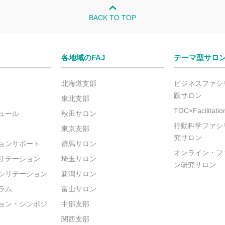
BACK TO TOP
各地域のFAJ
テーマ型サロ
北海道支部
ビジネスファシ
践サロン
東北支部
TOC×Facilitat
ュール
秋田サロン
行動科学ファシ
東京支部
究サロン
ョンサポート
群馬サロン
オンライン・フ
リテーション
埼玉サロン
ン研究サロン
シリテーション
新潟サロン
ラム
富山サロン
ョン・シンポジ
中部支部
関西支部