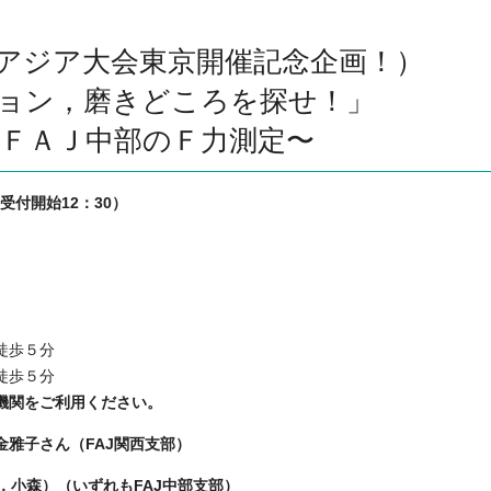
ＡＦアジア大会東京開催記念企画！）
ョン，磨きどころを探せ！」
 ＦＡＪ中部のＦ力測定〜
（受付開始12：30）
徒歩５分
徒歩５分
機関をご利用ください。
金雅子さん（FAJ関西支部）
，小森）（いずれもFAJ中部支部）