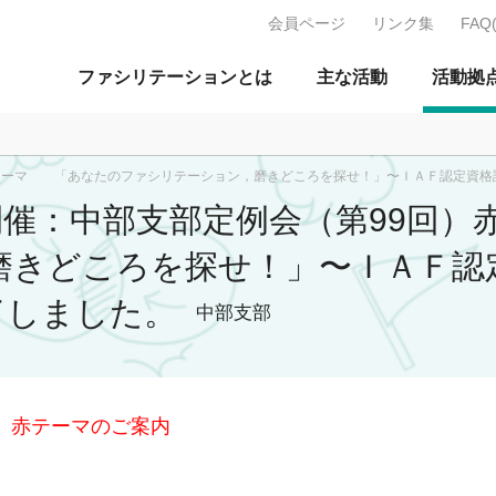
会員ページ
リンク集
FAQ
J：特定非営利活動法人 日本ファ
ファシリテーションとは
主な活動
活動拠
）赤テーマ 「あなたのファシリテーション，磨きどころを探せ！」〜ＩＡＦ認定資格
土）開催：中部支部定例会（第99
きどころを探せ！」〜ＩＡＦ認定
了しました。
中部支部
回）赤テーマのご案内