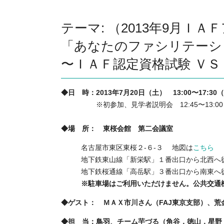
テーマ: （2013年9月Ｉ
「あなたのファシリテーシ
〜ＩＡＦ認定資格試験 ＶＳ
◆日 時：2013年7
月20日（土） 13:00〜17:30
※初参加、見学者説明会 12:45〜13:00
◆場 所： 東桜会館 第二会議室
名古屋市東区東桜２-６-３ 地図は
こちら
地下鉄東山線「新栄駅」１番出口から北西へ
地下鉄桜通線「高岳駅」３番出口から南東へ
※駐車場はご利用いただけません。公共交通
◆ゲスト： ＭＡＸ市川さん（FAJ東京支部）、荒
◆担 当：鳥羽、チーム芋づる（角谷，徳山，星野