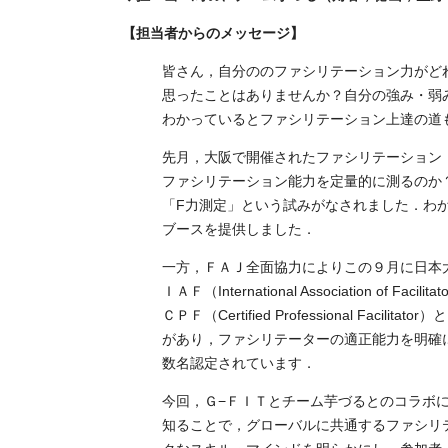
【担当者からのメッセージ】
皆さん，自分ののファシリテーション力がど
思ったことはありませんか？自分の強み・弱
わかっているとファシリテーション上達の道
先月，大阪で開催されたファシリテーション
ファシリテーション能力を定量的に測るのか
「F力測定」という試みがなされました．わ
ブースを提供しました．
一方，ＦＡＪ全面協力によりこの９月に日本
ＩＡＦ（International Association of Facili
ＣＰＦ（Certified Professional Faci
があり，ファシリテーターの適正能力を明確
数名認定されています．
今回，Ｇ−ＦＩＴとチーム芋づるとのコラボ
知ることで，グローバルに共通するファシリ