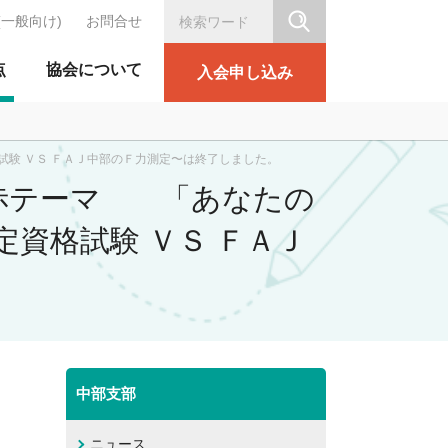
(一般向け)
お問合せ
シリテーション協会
点
協会について
入会申し込み
試験 ＶＳ ＦＡＪ中部のＦ力測定〜は終了しました。
回）赤テーマ 「あなたの
資格試験 ＶＳ ＦＡＪ
中部支部
ニュース