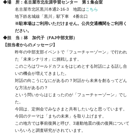
◆場 所：名古屋市北生涯学習センター 第１集会室
名古屋市北区黒川本通2-16-3 地図は
こちら
地下鉄名城線「黒川」駅下車 4番出口
※駐車場はご利用いただけません。公共交通機関をご利用く
ださい。
◆担 当：林 加代子（FAJ中部支部）
【担当者からのメッセージ】
昨年の中部支部イベントで「フューチャーゾーン」で行われ
た「未来シナリオ」に挑戦します。
このごろはワールドカフェをはじめとする対話による話し合
いの機会が増えてきました。
対話の向こうになにがあるの？対話から未来を創るってどん
な方法があるの？
という問いからはじまったのが「フューチャーゾーン」でし
た。
今回は、定例会でみなさまと共有したいなと思っています。
今回のテーマは「まちの未来」を取り上げます。
この地方では事前復興と呼び、3連動地震の後の復興について
いろいろと調査研究がされています。