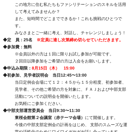
この地方に住む私たちもファシリテーションのスキルを活用
して考えてみませんか？
また、短時間でどこまでできるか！これも挑戦のひとつで
す。
みなさまとご一緒に考え、対話し、チャレンジしましょう！
◆定 員：25名
※定員に達し次第締め切らせていただきます。
◆参加費：無料
※会員以外の方は１回に限りお試し参加が可能です。
２回目以降参加をご希望の方は入会をお願いします。
◆申込み期限：
8月15日（木） 15:00
◆初参加、見学者説明会 当日12:45〜13:00
当日定例会会場にて１２：４５から１５分程度、初参加者、
見学者、その他ご希望の方を対象に、ＦＡＪおよび中部支部
活動についての説明会を開催いたします。
お気軽にご参加ください。
◆中部支部運営委員会 当日9:30〜11:30
東桜会館第２会議室（
赤テーマ
会場）
にて開催します。
今後の中部支部定例会の計画をはじめ、 支部のスムーズな運
営や活性化のためにワイワイガヤガヤ話し合っています。