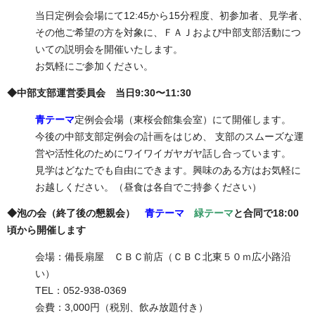
当日定例会会場にて12:45から15分程度、初参加者、見学者、
その他ご希望の方を対象に、ＦＡＪおよび中部支部活動につ
いての説明会を開催いたします。
お気軽にご参加ください。
◆中部支部運営委員会 当日9:30〜11:30
青テーマ
定例会会場（東桜会館集会室）にて開催します。
今後の中部支部定例会の計画をはじめ、 支部のスムーズな運
営や活性化のためにワイワイガヤガヤ話し合っています。
見学はどなたでも自由にできます。興味のある方はお気軽に
お越しください。（昼食は各自でご持参ください）
◆泡の会（終了後の懇親会）
青テーマ
緑テーマ
と合同で18:00
頃から開催します
会場：備長扇屋 ＣＢＣ前店（ＣＢＣ北東５０ｍ広小路沿
い）
TEL：052-938-0369
会費：3,000円（税別、飲み放題付き）