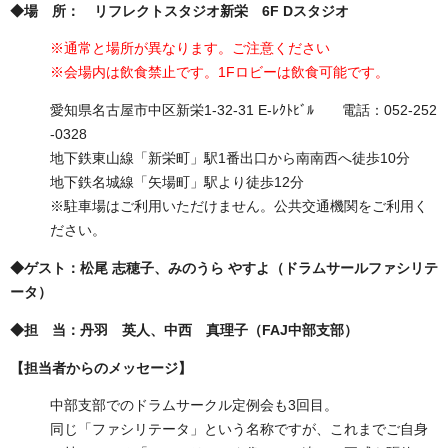
◆場 所： リフレクトスタジオ新栄 6F Dスタジオ
※通常と場所が異なります。ご注意ください
※会場内は飲食禁止です。1Fロビーは飲食可能です。
愛知県名古屋市中区新栄1-32-31 E-ﾚｸﾄﾋﾞﾙ 電話：052-252
-0328
地下鉄東山線「新栄町」駅1番出口から南南西へ徒歩10分
地下鉄名城線「矢場町」駅より徒歩12分
※駐車場はご利用いただけません。公共交通機関をご利用く
ださい。
◆ゲスト：松尾 志穂子、みのうら やすよ（ドラムサールファシリテ
ータ）
◆担 当：丹羽 英人、中西 真理子（FAJ中部支部）
【担当者からのメッセージ】
中部支部でのドラムサークル定例会も3回目。
同じ「ファシリテータ」という名称ですが、これまでご自身