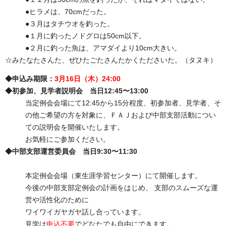
●ヒラメは、70cmだった。
●３月はタチウオを釣った。
●１月に釣ったノドグロは50cm以下。
●２月に釣った魚は、アマダイより10cm大きい。
☆みたなたさんた、ぜひたごたさんたかくたださいた。（タヌキ）
◆申込み期限：
3月16日（木）24:00
◆初参加、見学者説明会 当日12:45〜13:00
当定例会会場にて12:45から15分程度、初参加者、見学者、そ
の他ご希望の方を対象に、ＦＡＪおよび中部支部活動につい
ての説明会を開催いたします。
お気軽にご参加ください。
◆中部支部運営委員会 当日9:30〜11:30
本定例会会場（東生涯学習センター）にて開催します。
今後の中部支部定例会の計画をはじめ、 支部のスムーズな運
営や活性化のために
ワイワイガヤガヤ話し合っています。
見学は
申込不要
でどなたでも自由にできます。