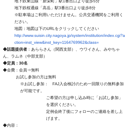
地下鉄東山線「新栄町」駅1番出口より徒歩5分
地下鉄桜通線「高岳」駅3番出口より徒歩8分
※駐車場はご利用いただけません。公共交通機関をご利用く
ださい。
地図：地図は下のURLをクリックしてください
http://www.suisin.city.nagoya.jp/system/institution/index.cgi?a
ction=inst_view&inst_key=1164769962&class=
◆話題提供者
：あららさん（関西支部）、ウワイさん、みやちゃ
ん、ラムネ（中部支部）
◆定員：30名
◆会費：会員⇒無料
お試し参加の方は無料
※お試し参加： FAJ入会検討のため一回限りの無料参加
が可能です。
ご希望の方は申し込み時に「お試し参加」
を選択ください。
定例会終了後にフォローのご連絡を差し上
げます。
◆内容：