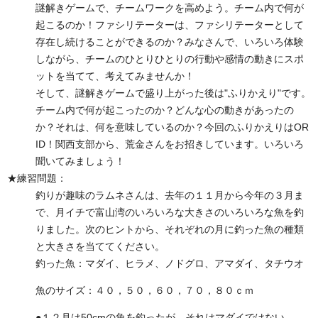
謎解きゲームで、チームワークを高めよう。チーム内で何が
起こるのか！ファシリテーターは、ファシリテーターとして
存在し続けることができるのか？みなさんで、いろいろ体験
しながら、チームのひとりひとりの行動や感情の動きにスポ
ットを当てて、考えてみませんか！
そして、謎解きゲームで盛り上がった後は"ふりかえり"です。
チーム内で何が起こったのか？どんな心の動きがあったの
か？それは、何を意味しているのか？今回のふりかえりはOR
ID！関西支部から、荒金さんをお招きしています。いろいろ
聞いてみましょう！
★練習問題：
釣りが趣味のラムネさんは、去年の１１月から今年の３月ま
で、月イチで富山湾のいろいろな大きさのいろいろな魚を釣
りました。次のヒントから、それぞれの月に釣った魚の種類
と大きさを当ててください。
釣った魚：マダイ、ヒラメ、ノドグロ、アマダイ、タチウオ
魚のサイズ：４０，５０，６０，７０，８０ｃｍ
●１２月は50cmの魚を釣ったが、それはマダイではない。