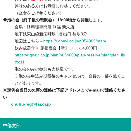
興味のある方はお気軽にお越しください。
（昼食をご持参ください）
◆泡の会（終了後の懇親会） 18:00頃から開催します。
会場：豚料理専門店 豚福 新栄店
地下鉄東山線新栄町駅 1番出口 徒歩3分
地図はこちら→
https://r.gnavi.co.jp/n054009/map/
飲み放題付き 豚福宴会【幸】コース 4,000円
https://r.gnavi.co.jp/plan/n054009/plan-reserve/plan/plan_lis
t/:c11
泡の会のみの参加も大歓迎です。
※泡の会申込み期限後のキャンセルは、会費の一部を戴くこ
とがあります。
※定例会当日の欠席の連絡は下記アドレスまでe-mailで連絡くださ
い
chubu-reg@faj.or.jp
中部支部