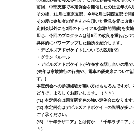
前回、中部支部で本定例会を開催したのは去年の6
その後、11月に東京支部、今年2月に関西支部で開
その度に参加者の皆さんから頂いた意見を元に改良
定例会以外にも2回のトライアル(試験的開催)を実
即ち、今回のプログラムは計5回の改良を重ねたパ
具体的にパワーアップした箇所を紹介します。
・デビルズアドボケイトについての説明(*2)
・グランドルール
・デビルズアドボケイトが存在する話し合いの場で
(去年は家族旅行の行先や、電車の優先席について話
す。)
本定例会への参加経験が無い方はもちろんですが、
どうぞ、よろしくお願いします。（＾＾）
(*1) 本定例会は調査研究色の強い定例会になりま
(*2) 本定例会はデビルズアドボケイトの説明が
ご了承ください。
(*3) 「千年ラザニア」とは何か、「千年ラザニ
＾）