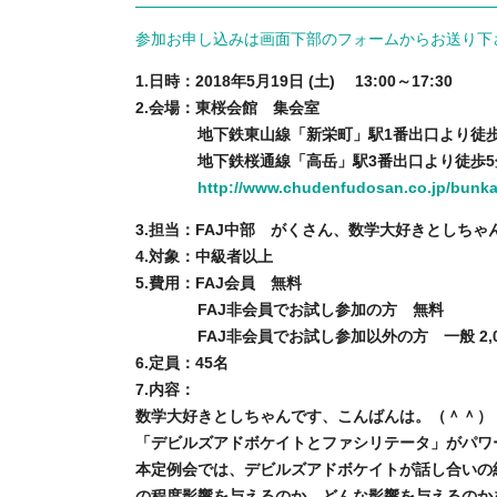
参加お申し込みは画面下部のフォームからお送り下
1.日時：2018年5月19日 (土) 13:00～17:30
2.会場：東桜会館 集会室
地下鉄東山線「新栄町」駅1番出口より徒歩
地下鉄桜通線「高岳」駅3番出口より徒歩5
http://www.chudenfudosan.co.jp/bunka
3.担当：FAJ中部 がくさん、数学大好きとしち
4.対象：中級者以上
5.費用：FAJ会員 無料
FAJ非会員でお試し参加の方 無料
FAJ非会員でお試し参加以外の方 一般 2,000円
6.定員：45名
7.内容：
数学大好きとしちゃんです、こんばんは。（＾＾）
「デビルズアドボケイトとファシリテータ」がパワ
本定例会では、デビルズアドボケイトが話し合いの
の程度影響を与えるのか、どんな影響を与えるのかを調