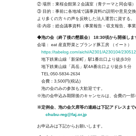
② 場所：東桜会館第２会議室（青テーマと同会場）
③ 目的：事前に各地域で議事資料の説明や意見交
より多くの方々の声を反映した法人運営に資する。
④ 内容：総会議事資料（事業報告・収支報告、事
◆泡の会（終了後の懇親会） 18:30頃から開催しま
会場： eat 産直野菜とブランド豚工房 （イート）
https://tabelog.com/aichi/A2301/A230104/230512
地下鉄東山線「新栄町」駅1番出口より徒歩3分
地下鉄東山線「高岳」駅4A番出口より徒歩５分
TEL:050-5834-2634
会費：3,500円(税込)
泡の会のみの参加も大歓迎です。
※泡の会申込み期限後のキャンセルは、会費の一部
※定例会、泡の会欠席等の連絡は下記アドレスまでe-
chubu-reg@faj.or.jp
お申込みは下記からお願いします。