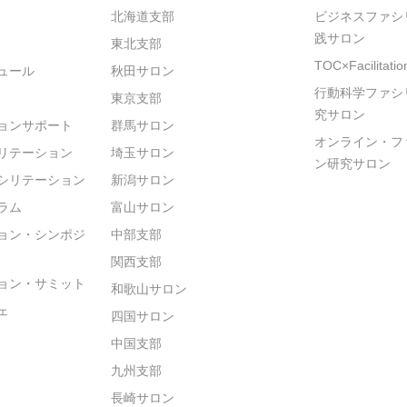
北海道支部
ビジネスファシ
践サロン
東北支部
TOC×Facilitat
ュール
秋田サロン
行動科学ファシ
東京支部
究サロン
ョンサポート
群馬サロン
オンライン・フ
リテーション
埼玉サロン
ン研究サロン
シリテーション
新潟サロン
ラム
富山サロン
ョン・シンポジ
中部支部
関西支部
ョン・サミット
和歌山サロン
ェ
四国サロン
中国支部
九州支部
長崎サロン