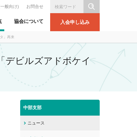
(一般向け)
お問合せ
シリテーション協会
点
協会について
入会申し込み
ータ」再来
ーマ「デビルズアドボケイ
中部支部
ニュース