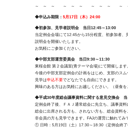
～ ～ ～ ～ ～ ～ ～ ～ ～ ～ 
◆申込み期限：
5
月17日（木）24:00
◆初参加、見学者説明会 当日12:45～13:00
当定例会会場にて12:45から15分程度、初参加
説明会を開催いたします。
お気軽にご参加ください。
◆中部支部運営委員会 当日9:30～11:30
東桜会館 第２会議室(青テーマ会場)にて開催します
今後の中部支部定例会の計画をはじめ、支部のスム
見学は
申込不要
でどなたでも自由にできます。
興味のある方はお気軽にお越しください。（昼食を
◆平成30年度総会議事資料に関する意見交換会 当日17
定例会終了後、ＦＡＪ通常総会に先立ち、議事資料
総会に出席される方も、されない方も、総会資料を
非会員の方も見学できます。FAJの運営に触れてみ
① 日時：5月19日（土）17:30～18:30（定例会