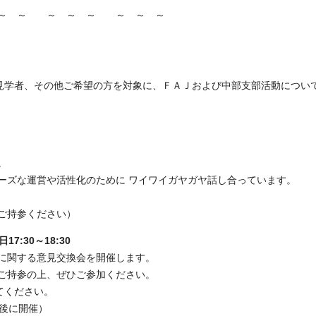
～ ～ ～ ～ ～ ～ ～ ～
者、見学者、その他ご希望の方を対象に、ＦＡＪおよび中部支部活動につい
。
ーズな運営や活性化のために ワイワイガヤガヤ話し合っています。
ご持参ください）
:30～18:30
に関する意見交換会を開催します。
ご持参の上、ぜひご参加ください。
てください。
終了後に開催）