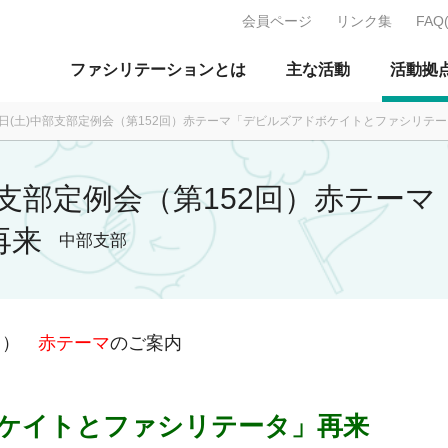
会員ページ
リンク集
FAQ
J：特定非営利活動法人 日本ファ
ファシリテーションとは
主な活動
活動拠
月19日(土)中部支部定例会（第152回）赤テーマ「デビルズアドボケイトとファシリテ
)中部支部定例会（第152回）赤テ
再来
中部支部
2回）
赤
テーマ
のご案内
ケイトとファシリテータ」再来