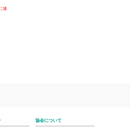
に連
ン
協会について