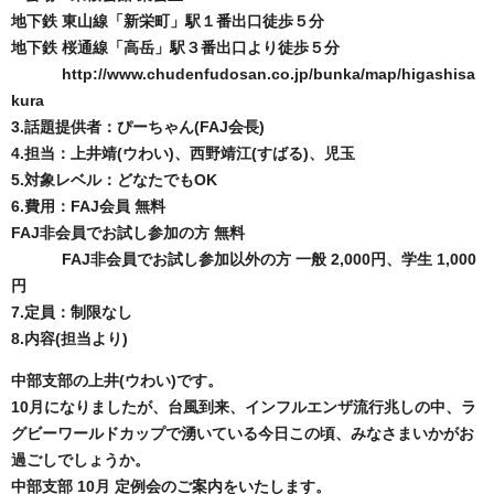
地下鉄 東山線「新栄町」駅１番出口徒歩５分
地下鉄 桜通線「高岳」駅３番出口より徒歩５分
http://www.chudenfudosan.co.jp/bunka/map/higashisa
kura
3.話題提供者：ぴーちゃん(FAJ会長)
4.担当：上井靖(ウわい)、西野靖江(すばる)、児玉
5.対象レベル：どなたでもOK
6.費用：FAJ会員 無料
FAJ非会員でお試し参加の方 無料
FAJ非会員でお試し参加以外の方 一般 2,000円、学生 1,000
円
7.定員：制限なし
8.内容(担当より)
中部支部の上井(ウわい)です。
10月になりましたが、台風到来、インフルエンザ流行兆しの中、ラ
グビーワールドカップで湧いている今日この頃、みなさまいかがお
過ごしでしょうか。
中部支部 10月 定例会のご案内をいたします。