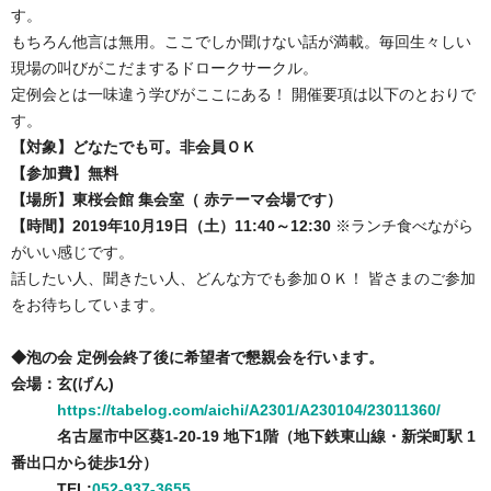
す。
もちろん他言は無用。ここでしか聞けない話が満載。毎回生々しい
現場の叫びがこだまするドロークサークル。
定例会とは一味違う学びがここにある！ 開催要項は以下のとおりで
す。
【対象】どなたでも可。非会員ＯＫ
【参加費】無料
【場所】東桜会館 集会室（ 赤テーマ会場です）
【時間】2019年10月19日（土）11:40～12:30
※ランチ食べながら
がいい感じです。
話したい人、聞きたい人、どんな方でも参加ＯＫ！ 皆さまのご参加
をお待ちしています。
◆泡の会 定例会終了後に希望者で懇親会を行います。
会場：玄(げん)
https://tabelog.com/aichi/
A2301/A230104/23011360/
名古屋市中区葵1-20-19 地下1階（地下鉄東山線・新栄町駅 1
番出口から徒歩1分）
TEL:
052-937-3655