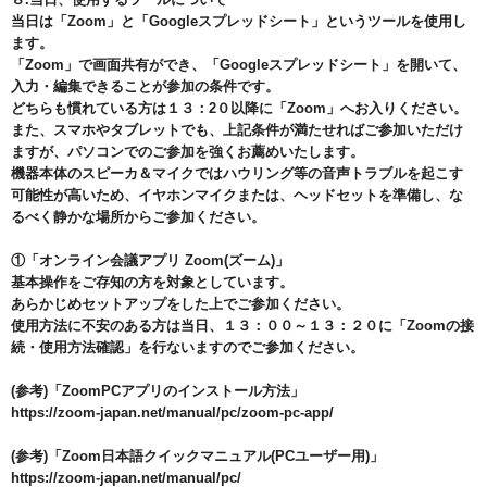
当日は「Zoom」と「Googleスプレッドシート」というツールを使用し
ます。
「Zoom」で画面共有ができ、「Googleスプレッドシート」を開いて、
入力・編集できることが参加の条件です。
どちらも慣れている方は１３：2０以降に「Zoom」へお入りください。
また、スマホやタブレットでも、上記条件が満たせればご参加いただけ
ますが、パソコンでのご参加を強くお薦めいたします。
機器本体のスピーカ＆マイクではハウリング等の音声トラブルを起こす
可能性が高いため、イヤホンマイクまたは、ヘッドセットを準備し、な
るべく静かな場所からご参加ください。
①「オンライン会議アプリ Zoom(ズーム)」
基本操作をご存知の方を対象としています。
あらかじめセットアップをした上でご参加ください。
使用方法に不安のある方は当日、１３：００～１３：２０に「Zoomの接
続・使用方法確認」を行ないますのでご参加ください。
(参考)「ZoomPCアプリのインストール方法」
https://zoom-japan.net/manual/pc/zoom-pc-app/
(参考)「Zoom日本語クイックマニュアル(PCユーザー用)」
https://zoom-japan.net/manual/pc/