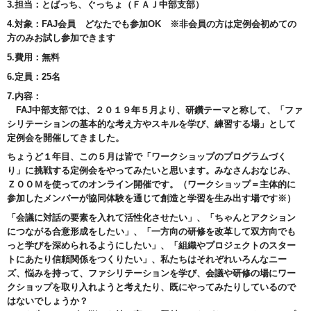
3.担当：とばっち、ぐっちょ（ＦＡＪ中部支部）
4.対象：FAJ会員 どなたでも参加OK ※非会員の方は定例会初めての
方のみお試し参加できます
5.費用：無料
6.定員：25名
7.内容：
FAJ中部支部では、２０１９年５月より、研鑽テーマと称して、「ファ
シリテーションの基本的な考え方やスキルを学び、練習する場」として
定例会を開催してきました。
ちょうど１年目、この５月は皆で「ワークショップのプログラムづく
り」に挑戦する定例会をやってみたいと思います。みなさんおなじみ、
ＺＯＯＭを使ってのオンライン開催です。（ワークショップ＝主体的に
参加したメンバーが協同体験を通じて創造と学習を生み出す場です※）
「会議に対話の要素を入れて活性化させたい」、「ちゃんとアクション
につながる合意形成をしたい」、「一方向の研修を改革して双方向でも
っと学びを深められるようにしたい」、「組織やプロジェクトのスター
トにあたり信頼関係をつくりたい」、私たちはそれぞれいろんなニー
ズ、悩みを持って、ファシリテーションを学び、会議や研修の場にワー
クショップを取り入れようと考えたり、既にやってみたりしているので
はないでしょうか？