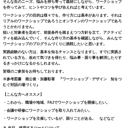
そんな生のニーズ、悩みを持ち寄って題材にしながら、ワークショップ
を作ってみて、ヒントやコツを学び合えればと考えています。
ワークショップの目的は様々でも、作り方には基本があります。それは
リアルのワークショップであろうとオンラインのワークショップであろ
うとかわりません。
狙いと対象者を定めて、前提条件を踏まえつつ方針を立て、アクティビ
ティを組み込んでいく、そんな作り方の基本を確認しながら、みんなで
ワークショップのプログラムづくりに挑戦したいと思います。
実践経験のない方は、基本を知るチャンスとなりますし、すでに実践さ
れている方も、改めて気づきを得たり、悩み事・困り事を解消したりす
るきっかけになるかもしれません。
皆様のご参加をお待ちしております。
※参考図書 堀公俊・加藤彰著 『ワークショップ・デザイン 知をつ
むぐ対話の場づくり』
【こんな方へオススメ】
・これから、職場や地域、FAJでワークショップを開催したい。
・会議や研修にワークショップを取り入れてみたい。
・ワークショップを主催しているが、困りごとがある。 などなど
８.当日、使用するツールについて