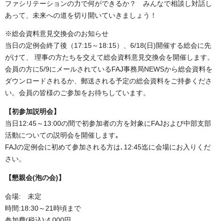
ファシリテーションの力で何ができるか？ みんなで相談し対話し
あって、未来への道を切り開いていきましょう！
※総会資料意見交換会のお知らせ
当日の定例会終了後（17:15～18:15）、6/18(日)開催する総会に先
がけて、 理事の方たちを交えて総会資料意見交換会を開催します。
会員の方に5/9にメールされているFAJ事務局NEWSから総会資料を
ダウンロードされるか、郵送される予定の総会資料をご持参くださ
い。会員の皆様のご参加をお待ちしています。
【初参加説明会】
当日12:45～13:00の間で初参加者の方を対象にFAJおよび中部支部
活動についての説明会を開催します｡
FAJの定例会に初めて参加される方は､12:45迄に会場にお入りくだ
さい。
【懇親会(泡の会)】
会場: 未定
時間:18:30～21時頃まで
参加費(税込):4,000円