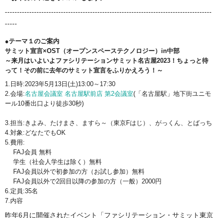
-------------------------------------------------------------------------------------
-----
●
テーマ１のご案内
サミット宣言×OST（オープンスペーステクノロジー）in中部
～来月はいよいよファシリテーションサミット名古屋2023！ちょっと待
って！その前に去年のサミット宣言をふりかえろう！～
1.日時:2023年5月13日(土)13:00～17:30
2.会場:
名古屋会議室 名古屋駅前店 第2会議室
(
「名古屋駅」地下街ユニモ
ール10番出口より徒歩30秒
)
3.担当:きよみ、たけまさ、ますら～（東京Fはじ）、がっくん、とばっち
4.対象:どなたでもOK
5.費用:
FAJ会員 無料
学生（社会人学生は除く）無料
FAJ会員以外で初参加の方（お試し参加）無料
FAJ会員以外で2回目以降の参加の方（一般）2000円
6.定員:35名
7.内容
昨年6月に開催されたイベント「ファシリテーション・サミット東京