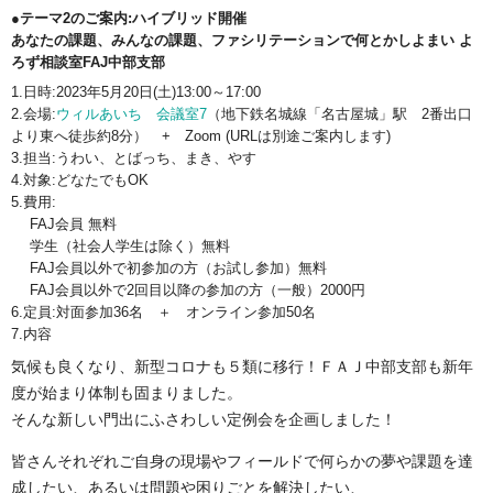
●テーマ2のご案内:ハイブリッド開催
あなたの課題、みんなの課題、ファシリテーションで何とかしよまい よ
ろず相談室FAJ中部支部
1.日時:2023年5月20日(土)13:00～17:00
2.会場:
ウィルあいち 会議室7
（地下鉄名城線「名古屋城」駅 2番出口
より東へ徒歩約8分） + Zoom (URLは別途ご案内します)
3.担当:うわい、とばっち、まき、やす
4.対象:どなたでもOK
5.費用:
FAJ会員 無料
学生（社会人学生は除く）無料
FAJ会員以外で初参加の方（お試し参加）無料
FAJ会員以外で2回目以降の参加の方（一般）2000円
6.定員:対面参加36名 ＋ オンライン参加50名
7.内容
気候も良くなり、新型コロナも５類に移行！ＦＡＪ中部支部も新年
度が始まり体制も固まりました。
そんな新しい門出にふさわしい定例会を企画しました！
皆さんそれぞれご自身の現場やフィールドで何らかの夢や課題を達
成したい、あるいは問題や困りごとを解決したい、