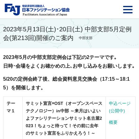
FAJ：特定非営利活動法
2023年5月13日(土)･20日(土) 中部支部5月定例
会(第213回)開催のご案内
中部支部
2023年5月の中部支部定例会は下記の2テーマです｡
日時･会場をよくお確かめの上､お申し込みをお願いします｡
5/20の定例会終了後、総会資料意見交換会（17:15～18:1
5）を開催します。
テー
サミット宣言×OST（オープンスペース
申込ページ
マ１
テクノロジー）in中部 ～来月はいよい
(公開中)
よファシリテーションサミット名古屋2
概要
023！ちょっと待って！その前に去年
のサミット宣言をふりかえろう！～