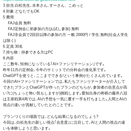
3.担当:白松先生､水本さん､すーさん、こめっと
4.対象:どなたでもOK
5.費用:
FAJ会員 無料
FAJ定例会に初参加の方(お試し参加) 無料
FAJ非会員で2回目以降の参加の方 一般:2000円 / 学生:無料(社会人学生
は除く)
6.定員:30名
7.持ち物：持参できる方はPC
8.内容
ここ数年､恒例になっている｢AI×ファシリテーション｣です｡
昨年11月の定例会､今年のサミットでの分科会の進化系です｡
ChatGPTを使うと､ここまでできる!という事例がたくさん出ています｡
今回のAI×ファシリテーションでは､私たちファシリテーターが介入して
できたプランとChatGPTが作ったプランのどちらが､参加者の合意点が高
い?に(ちょっと怖い気もしますが)挑戦します｡愛知出身の将棋の藤井八冠
は王座戦第4局では､AIの予想を一気に覆す一手を打ちました｡人間とAIの
視点の違いが貢献していたとのことです｡
プランづくりの場面では､どんな結果になるのでしょう?
今回は､白松先生の新しい視点｢合意度｣に注目して､AIと人間の視点の違
いを体験しようと思います｡