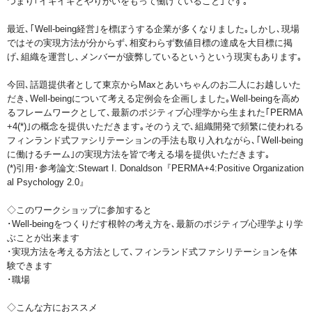
つまり｢イキイキとやりがいをもって働けていること｣です｡
最近､｢Well-being経営｣を標ぼうする企業が多くなりました｡しかし､現場
ではその実現方法が分からず､相変わらず数値目標の達成を大目標に掲
げ､組織を運営し､メンバーが疲弊しているというという現実もあります｡
今回､話題提供者として東京からMaxとあいちゃんのお二人にお越しいた
だき､Well-beingについて考える定例会を企画しました｡Well-beingを高め
るフレームワークとして､最新のポジティブ心理学から生まれた｢PERMA
+4(*)｣の概念を提供いただきます｡そのうえで､組織開発で頻繁に使われる
フィンランド式ファシリテーションの手法も取り入れながら､｢Well-being
に働けるチーム｣の実現方法を皆で考える場を提供いただきます｡
(*)引用･参考論文:Stewart I. Donaldson『PERMA+4:Positive Organization
al Psychology 2.0』
◇このワークショップに参加すると
･Well-beingをつくりだす根幹の考え方を､最新のポジティブ心理学より学
ぶことが出来ます
･実現方法を考える方法として､フィンランド式ファシリテーションを体
験できます
･職場
◇こんな方におススメ