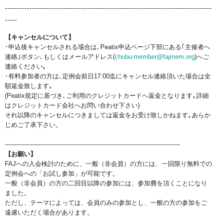
-------------------------------------------------------------------------------------
-----
【キャンセルについて】
･申込後キャンセルされる場合は､Peatix申込ページ下部にある｢主催者へ
連絡｣ボタン､もしくはメールアドレス(
chubu-member@fajmem.org
)へご
連絡ください｡
･有料参加者の方は､定例会前日17:00迄にキャンセル連絡頂いた場合は全
額返金致します｡
(Peatix規定に基づき､ご利用のクレジットカードへ返金となります｡詳細
はクレジットカード会社へお問い合わせ下さい)
それ以降のキャンセルにつきましては返金をお受け致しかねます｡あらか
じめご了承下さい。
------------------------------------------------------------------------------------------
【お願い】
FAJへの入会検討のために、一般（非会員）の方には、一回限り無料での
定例会への「お試し参加」が可能です。
一般（非会員）の方の二回目以降の参加には、参加費を頂くことになり
ました。
ただし、テーマによっては、会員のみの参加とし、一般の方の参加をご
遠慮いただく場合があります。