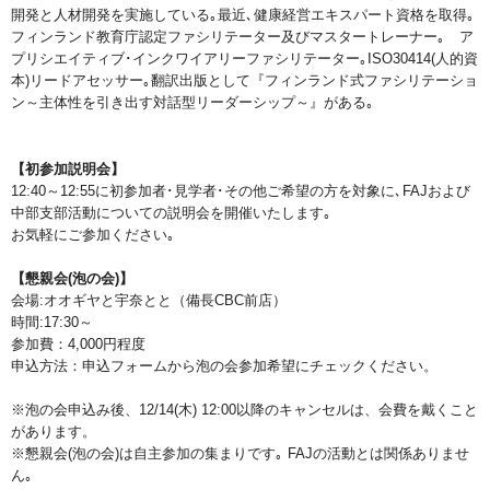
開発と人材開発を実施している｡最近､健康経営エキスパート資格を取得｡
フィンランド教育庁認定ファシリテーター及びマスタートレーナー｡ ア
プリシエイティブ･インクワイアリーファシリテーター｡ISO30414(人的資
本)リードアセッサー｡翻訳出版として『フィンランド式ファシリテーショ
ン～主体性を引き出す対話型リーダーシップ～』がある｡
【初参加説明会】
12:40～12:55に初参加者･見学者･その他ご希望の方を対象に､FAJおよび
中部支部活動についての説明会を開催いたします｡
お気軽にご参加ください｡
【懇親会(泡の会)】
会場:オオギヤと宇奈とと（備長CBC前店）
時間:17:30～
参加費：4,000円程度
申込方法：申込フォームから泡の会参加希望にチェックください。
※泡の会申込み後、12/14(木) 12:00以降のキャンセルは、会費を戴くこと
があります。
※懇親会(泡の会)は自主参加の集まりです｡ FAJの活動とは関係ありませ
ん｡