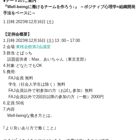
●テーマ2のご案内
『Well-beingに働けるチームを作ろう♪』 ～ポジティブ心理学×組織開発
手法をベースに～
1.日時:2023年12月16日 (土)
【定例会概要】
1.日時:2023年12月16日 (土) 13 :00～17:00
2.会場:
東桜会館第2会議室
3.担当:とばっち
話題提供者：Max、あいちゃん（東京支部）
4.対象:どなたでもOK
5.費用:
FAJ会員 無料
学生（社会人学生は除く）無料
FAJ会員以外で初参加の方（お試し参加）無料
FAJ会員以外で2回目以降の参加の方（一般）2000円
6.定員:50名
7.内容
Well-beingな働き方とは､
｢より良いあり方で働くこと｣