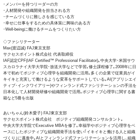
･メンバーを持つリーダーの方
･人材開発や組織開発を担当される方
･チームづくりに難しさを感じている方
･幸せに仕事をするための具体策に興味のある方
･Well-beingに働けるチームをつくりたい方
◇ファシリテーター
Max(渡辺誠) FAJ東京支部
サクセスポイント株式会社 代表取締役
IAF認定CPF(IAF Certified™ Professional Facilitator)｡中央大学･米国サウ
スカロラナイ大学大学院･放送大学などで学習｡修士課程修了｡2008年に日
本で初めてポジティブ心理学を組織開発に活用｡多くの企業で従業員がイ
キイキと充実して働けるような変革をサポートしている｡AI(アプリシエイ
ティブ･インクワイアリー)やフィンランド式ファシリテーションの手法を
日本化して人材開発研修や組織開発で活用｡ポジティブ心理学に関する書
籍など5冊を出版
あいちゃん(鈴木愛子) FAJ東京支部
サクセスポイント株式会社 ポジティブ組織開発コンサルタント｡
中央大学大学院でExecutive MBAを修了｡幸福学やポジティブ心理学をベ
ースにしたポジティブな組織開発手法を使い｢イキイキと働ける人と組織
づくり｣に邁進中｡AIとフィンランド式ファシリテーションを活用し､組織