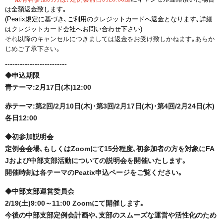
は全額返金致します｡
(Peatix規定に基づき､ご利用のクレジットカードへ
返金となります｡詳細
はクレジットカード会社へお問い合わせ下さい)
それ以降のキャンセルにつきましては返金をお受け致しかねます｡あらか
じめご了承下さい｡
-------------------------
◆申込期限
青テーマ:2月17日(木)12:00
赤テーマ:第2回/2月10日(木)･第3回/2月17日(木)･第4回/2月24日(木)
各日12:00
◆初参加説明会
定例会会場､もしくは
Zoomにて15分程度､初参加者の方を対象にFA
Jおよび中部支部活動についての説明会を開催いたします｡
開催時刻は各テーマのPeatix申込ページをご覧ください｡
◆中部支部運営委員会
2/19(土)9:00～11:00 Zoomにて開催します｡
今後の中部支部定例会計画や､支部のスムーズな運営や活性化のため