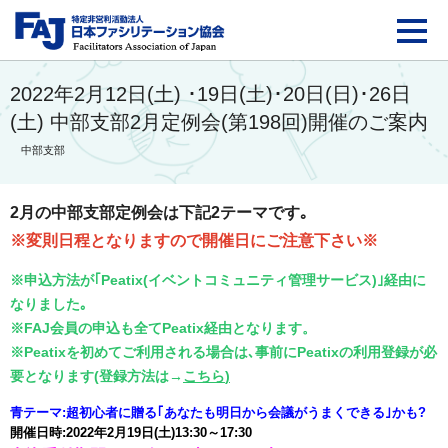
FAJ：特定非営利活動法
2022年2月12日(土) ･19日(土)･20日(日)･26日
(土) 中部支部2月定例会(第198回)開催のご案内
中部支部
2月の中部支部定例会
は下記2テーマです｡
※変則日程となりますので開催日にご注意下さい※
※申込方法が｢Peatix(イベントコミュニティ管理サービス)｣経由に
なりました｡
※FAJ会員の申込も全てPeatix経由となります。
※Peatixを初めてご利用される場合は､事前にPeatixの利用登録が必
要となります(登録方法は→
こちら
)
青テーマ:超初心者に贈る｢あなたも明日から会議がうまくできる｣かも?
開催日時:2022年2月19日(土)13:30～17:30