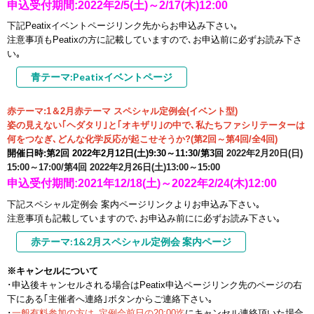
申込
受付期間:2022年2
/5(土)～2/17
(木)12:00
下記Peatixイベント
ページリンク先から
お申込み下さい｡
注意事項もPeatixの方に記載していますので､お申込前に必ずお読み下さ
い｡
青テーマ:Peatixイベントページ
赤テーマ:1＆2月赤テーマ スペシャル定例会(イベント型)
姿の見えない｢ヘダタリ｣と｢オキザリ｣の中で､私たちファシリテーターは
何をつなぎ､どんな化学反応が起こせそうか?
(第2回～第4回/全4回)
開催日時:
第2回 2022年2月12日(土)9:30～11:30/第3回
2022年2月20
日(日)
15:00～17:00/第4回
2022年2月26日(土)13:00～15:00
申込
受付期間:2021年12/18(土)～2022年2
/24(木)12:00
下記スペシャル定例会 案内ページリンクよりお申込み下さい｡
注意事項も記載していますので､お申込み前にに必ずお読み下さい｡
赤テーマ:1&2月スペシャル定例会 案内ページ
※キャンセルについて
･申込後キャンセルされる場合はPeatix申込ページリンク先のページの右
下にある｢主催者へ連絡｣ボタンからご連絡下さい｡
･
一般有料参加の方は､定例会前日の20:00迄
に
キャンセル連絡頂いた場合