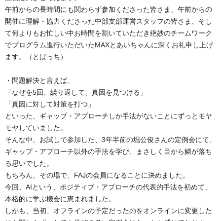
午前からの長時間にも関わらず参加くださった皆さま、午前からの
開催に理解・協力くださった中部支部運営スタッフの皆さま、そし
て何よりもお忙しい中お時間を割いていただき絶妙のチームワーク
でプログラム進行いただいたMAXとあいちゃんに深くお礼申し上げ
ます。（とばっち）
・問題解決と言えば、
「なぜを5回、繰り返して、真因を見つける」
「真因に対して対策を打つ」
といった、ギャップ・アプローチしか手法がないことにずっとモヤ
モヤしていました。
そんな中、お試しで参加した、3年半前の堀公俊さんの定例会にて、
ギャップ・アプローチ以外の手法を学び、まさしく目から鱗が落ち
る思いでした。
もちろん、その場で、FAJの会員になることに決めました。
今回、AIという、ポジティブ・アプローチの代表的手法を初めて、
本格的に学ぶ機会に恵まれました。
しかも、当初、オフラインの予定だったのをオンラインに変更した