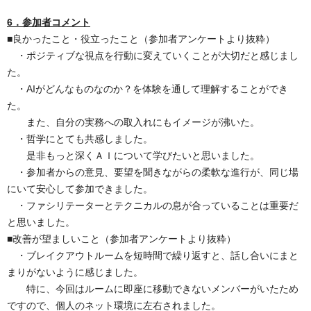
6．参加者コメント
■良かったこと・役立ったこと（参加者アンケートより抜粋）
・ポジティブな視点を行動に変えていくことが大切だと感じまし
た。
・AIがどんなものなのか？を体験を通して理解することができ
た。
また、自分の実務への取入れにもイメージが沸いた。
・哲学にとても共感しました。
是非もっと深くＡＩについて学びたいと思いました。
・参加者からの意見、要望を聞きながらの柔軟な進行が、同じ場
にいて
安心して参加できました。
・ファシリテーターとテクニカルの息が合っていることは重要だ
と思いました。
■改善が望ましいこと（参加者アンケートより抜粋）
・ブレイクアウトルームを短時間で繰り返すと、話し合いにまと
まりがないように感じました。
特に、今回はルームに即座に移動できないメンバーがいたため
ですので、個人のネット環境に左右されました。