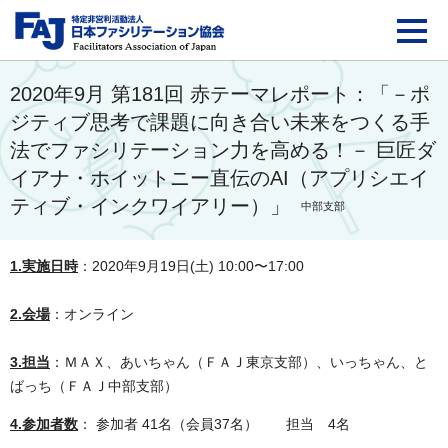
FAJ：特定非営利活動法
2020年9月 第181回 赤テーマレポート：「－ポ
ジティブ思考で課題に向き合い未来をつくる手
法でファシリテーション力を高める！－ 巨匠ダ
イアナ・ホイットニー直伝のAI（アプリシエイ
ティブ・インクワイアリー）」
中部支部
1.実施日時
：2020年9月19日(土) 10:00〜17:00
2.会場
：オンライン
3.担当
：ＭＡＸ、あいちゃん
（ＦＡＪ東京支部）、いっちゃん、と
ばっち（ＦＡＪ中部支部）
4.参加者数
： 参加者 41名（会員37名） 担当 4名