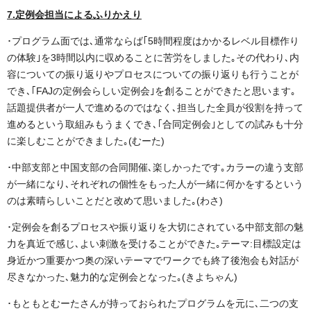
7.定例会担当によるふりかえり
･プログラム面では､通常ならば｢5時間程度はかかるレベル目標作り
の体験｣を3時間以内に収めることに苦労をしました｡その代わり､内
容についての振り返りやプロセスについての振り返りも行うことが
でき､｢FAJの定例会らしい定例会｣を創ることができたと思います｡
話題提供者が一人で進めるのではなく､担当した全員が役割を持って
進めるという取組みもうまくでき､｢合同定例会｣としての試みも十分
に楽しむことができました｡(むーた)
･中部支部と中国支部の合同開催､楽しかったです｡カラーの違う支部
が一緒になり､それぞれの個性をもった人が一緒に何かをするという
のは素晴らしいことだと改めて思いました｡(わさ)
･定例会を創るプロセスや振り返りを大切にされている中部支部の魅
力を真近で感じ､よい刺激を受けることができた｡テーマ:目標設定は
身近かつ重要かつ奥の深いテーマでワークでも終了後泡会も対話が
尽きなかった､魅力的な定例会となった｡(きよちゃん)
･もともとむーたさんが持っておられたプログラムを元に､二つの支