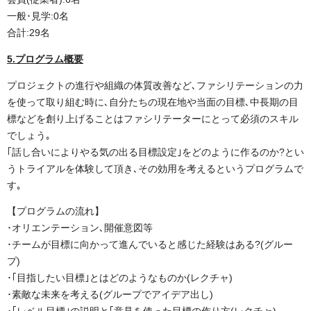
一般･見学:0名
合計:29名
5.プログラム概要
プロジェクトの進行や組織の体質改善など､ファシリテーションの力
を使って取り組む時に､自分たちの現在地や当面の目標､中長期の目
標などを創り上げることはファシリテーターにとって必須のスキル
でしょう｡
｢話し合いによりやる気の出る目標設定｣をどのように作るのか?とい
うトライアルを体験して頂き､その効用を考えるというプログラムで
す｡
【プログラムの流れ】
･オリエンテーション､開催意図等
･チームが目標に向かって進んでいると感じた経験はある?(グルー
プ)
･｢目指したい目標｣とはどのようなものか(レクチャ)
･素敵な未来を考える(グループでアイデア出し)