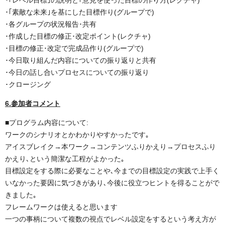
･｢レベル目標｣の説明と｢意見を使った目標の作り方(レクチャ)
･｢素敵な未来｣を基にした目標作り(グループで)
･各グループの状況報告･共有
･作成した目標の修正･改定ポイント(レクチャ)
･目標の修正･改定で完成品作り(グループで)
･今日取り組んだ内容についての振り返りと共有
･今日の話し合いプロセスについての振り返り
･クロージング
6.参加者コメント
■プログラム内容について:
ワークのシナリオとかわかりやすかったです｡
アイスブレイク→本ワーク→コンテンツふりかえり→プロセスふり
かえり､という簡潔な工程がよかった｡
目標設定をする際に必要なことや､今までの目標設定の実践で上手く
いなかった要因に気づきがあり､今後に役立つヒントを得ることがで
きました｡
フレームワークは使えると思います
一つの事柄について複数の視点でレベル設定をするという考え方が