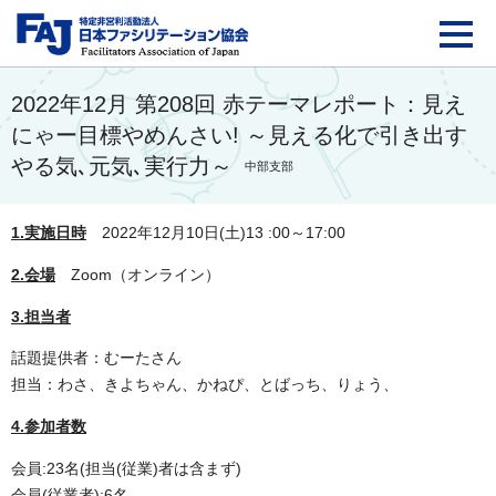
FAJ：特定非営利活動法
2022年12月 第208回 赤テーマレポート：見え
にゃー目標やめんさい! ～見える化で引き出す
やる気､元気､実行力～
中部支部
1.実施日時
2022年12月10日(土)13 :00～17:00
2.会場
Zoom（オンライン）
3.担当者
話題提供者：むーたさん
担当：わさ、きよちゃん、かねぴ、とばっち、りょう、
4.参加者数
会員:23名(担当(従業)者は含まず)
会員(従業者):6名