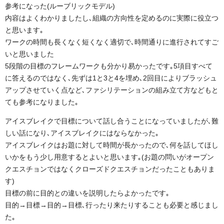
参考になった(ルーブリックモデル)
内容はよくわかりましたし､組織の方向性を定めるのに実際に役立つ
と思います｡
ワークの時間も長くなく短くなく適切で､時間通りに進行されてすご
いと思いました
5段階の目標のフレームワークも分かり易かったです｡5項目すべて
に答えるのではなく､先ずは1と3と4を埋め､2回目によりブラッシュ
アップさせていく点など､ファシリテーションの組み立て方などもと
ても参考になりました｡
アイスブレイクで目標について話し合うことになっていましたが､難
しい話になり､アイスブレイクにはならなかった｡
アイスブレイクはお題に対して時間が長かったので､何を話してほし
いかをもう少し用意するとよいと思います｡(お題の問いがオープン
クエスチョンではなくクローズドクエスチョンだったこともありま
す)
目標の前に目的との違いを説明したらよかったです｡
目的→目標→目的→目標､行ったり来たりすることも必要と感じまし
た｡