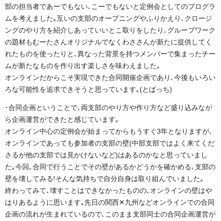
部の担当者であーでもない､こーでもないと定例会としてのプログラ
ムを考えました｡互いの支部のオープニングやふりかえり､クロージ
ングのやり方を紹介しあっていいとこ取りをしたり､グループワーク
の題材もむーたさんオリジナルでなくわささんが新たに提供してく
れたものを使ったりと､異なった背景を持つメンバーで集まったチー
ムが新たなものを作り出す楽しさを味わえました｡
オンラインだからこそ実現できた合同開催企画であり､今後もいろい
ろな可能性を追求できそうと思っています｡(とばっち)
･合同企画ということで､両支部のやり方や作り方など盛り込みなが
ら企画運営ができたと感じています｡
オンライン中心の定例会が始まってからもうすぐ3年となりますが､
オンラインであっても参加者の支部の壁(中部支部ではよく来てくだ
さるが他の支部では見かけないなど)はあるのかなと思っていまし
た｡今回､合同で行うことでその壁があるかどうかを確かめる､支部の
壁を壊してみる!そんな気持ちで自分自身は取り組んでいました｡
終わってみて､壊すことはできなかったものの､オンラインの壁はや
はりあるように思います｡先日の関西✕九州などオンラインでの合同
企画の流れが生まれているので､このまま支部同士の合同企画運営が