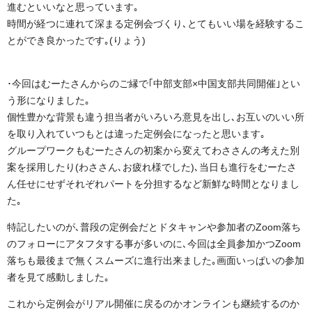
進むといいなと思っています｡
時間が経つに連れて深まる定例会づくり､とてもいい場を経験するこ
とができ良かったです｡(りょう)
･今回はむーたさんからのご縁で｢中部支部×中国支部共同開催｣とい
う形になりました｡
個性豊かな背景も違う担当者がいろいろ意見を出し､お互いのいい所
を取り入れていつもとは違った定例会になったと思います｡
グループワークもむーたさんの初案から変えてわささんの考えた別
案を採用したり(わささん､お疲れ様でした)､当日も進行をむーたさ
ん任せにせずそれぞれパートを分担するなど新鮮な時間となりまし
た｡
特記したいのが､普段の定例会だとドタキャンや参加者のZoom落ち
のフォローにアタフタする事が多いのに､今回は全員参加かつZoom
落ちも最後まで無くスムーズに進行出来ました｡画面いっぱいの参加
者を見て感動しました｡
これから定例会がリアル開催に戻るのかオンラインも継続するのか