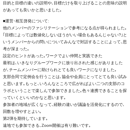
目的と目標の違いの説明や､目標だけを取り上げることの意味の説明
があっても良いかと思いました｡
■運営･相互啓発について:
他のメンバーのファシリテーションで参考になる点が得られました｡
｢目標によっては数値化しないほうがいい場合もあるんじゃない?｣と
いうメンバーからの問いについてみんなで対話することによって､思
考が深まった｡
設定のヒントがあった｡ワークでよい仲間と実践できた
最初は､いきなりグループワークに放り出された感じがありました
が､チームメンバーに助けられとても良いワークになりました｡
支部合同で定例会を行うことは､協会や会員にとってとても良い試み
と思います｡もっと､いろんなところで広がればよい二つの支部のコ
ラボということで楽しんで参加できました｡色々連携できることを探
っていくといいのかなと思います｡
参加者の地域が広くなって､経験の違いが議論を活発化にするので､
回数を増やすとよい｡
第2弾を期待しています｡
遠地でも参加できる､Zoom開催は有り難いです｡