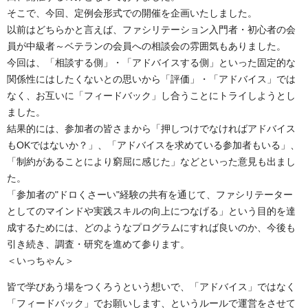
そこで、今回、定例会形式での開催を企画いたしました。
以前はどちらかと言えば、ファシリテーション入門者・初心者の会
員が中級者～ベテランの会員への相談会の雰囲気もありました。
今回は、「相談する側」・「アドバイスする側」といった固定的な
関係性にはしたくないとの思いから「評価」・「アドバイス」では
なく、お互いに「フィードバック」し合うことにトライしようとし
ました。
結果的には、参加者の皆さまから「押しつけでなければアドバイス
もOKではないか？」、「アドバイスを求めている参加者もいる」、
「制約があることにより窮屈に感じた」などといった意見も出まし
た。
「参加者の"ドロくさーい"経験の共有を通じて、ファシリテーター
としてのマインドや実践スキルの向上につなげる」という目的を達
成するためには、どのようなプログラムにすれば良いのか、今後も
引き続き、調査・研究を進めて参ります。
＜いっちゃん＞
皆で学びあう場をつくろうという想いで、「アドバイス」ではなく
「フィードバック」でお願いします、というルールで運営をさせて