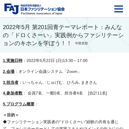
FAJ：特定非営利活動法
2022年5月 第201回青テーマレポート：みんな
の「ドロくさーい」実践例からファシリテーシ
ョンのキホンを学ぼう！！
中部支部
1.実施日時
：2022年5月22日 (日)13:30～17:00
2.会場
：オンライン会議システム「Zoom」
3.担当者
：いっちゃん、じゅげむ、ひろみ､まきさん
4.参加者数
： 会員7名、一般0名、担当者4名 [合計11名]
5.プログラム概要
：
＜目的＞
◆ファシリテーション実践者の"ドロくさーい"経験の共有を通じ
て、ファシリテーターとしての実践スキルやマインドの向上につな