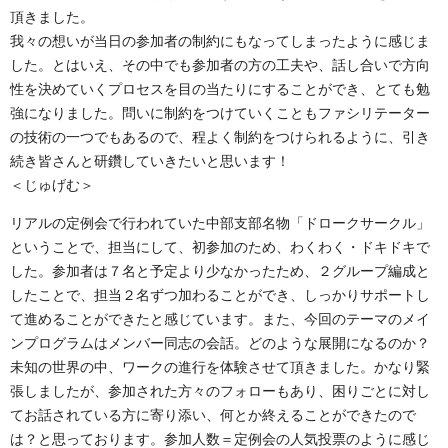
頂きました。
我々の想いが当日の参加者の制約にもなってしまったように感じま
した。とはいえ、その中でも参加者の方の工夫や、話し合いで方向
性を決めていくプロセスを目の当たりにすることができ、とても勉
強になりました。問いに制約をつけていくこともファシリテーター
の技術の一つでもあるので、程よく制約をつけられるように、引き
続き皆さんと研鑽していきたいと思います！
＜じゅげむ＞
リアルの定例会で行われていた中部支部名物「ドロークサークル」
ということで、担当にして、初参加のため、わくわく・ドキドキで
した。参加者は７名と予定より少なかったため、２グループ編成と
したことで、担当２名ずつ加わることができ、しっかりサポートし
て進めることができたと感じています。また、今回のテーマのメイ
ンプログラムはメンバー同志の会話。どのような展開になるのか？
未知の世界の中、ワークの進行を体験させて頂きました。かなり緊
張しましたが、参加された方々のフォローもあり、困りごとに対し
てお話されている方に寄り添い、何とか終えることができたので
は？と思っております。参加人数＝定例会の人気投票のように感じ