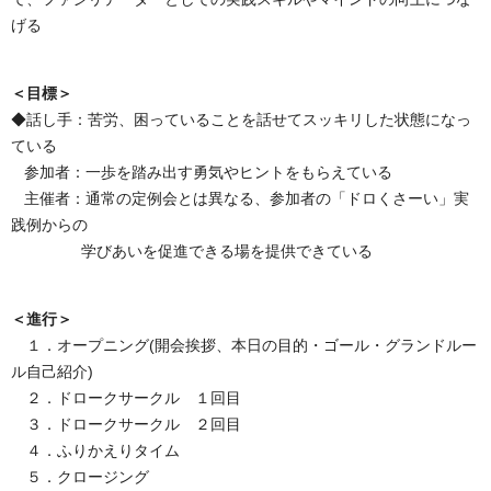
げる
＜目標＞
◆話し手：苦労、困っていることを話せてスッキリした状態になっ
ている
参加者：一歩を踏み出す勇気やヒントをもらえている
主催者：通常の定例会とは異なる、参加者の「ドロくさーい」実
践例からの
学びあいを促進できる場を提供できている
＜進行＞
１．オープニング(開会挨拶、本日の目的・ゴール・グランドルー
ル自己紹介)
２．ドロークサークル １回目
３．ドロークサークル ２回目
４．ふりかえりタイム
５．クロージング