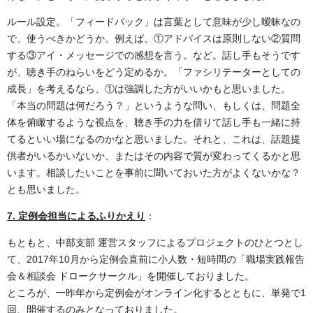
ルール設定。「フィードバック」は言葉として意味が少し曖昧なの
で、使うべきかどうか。例えば、①アドバイスは原則しない②質問
する③アイ・メッセージでの感想を言う。など。話し手もそうです
が、聴き手のねらいをどう定めるか。「ファシリテーターとしての
成長」を考えるなら、①は強調した方がいいかもと思いました。
「本当の問題は何だろう？」というような問い、もしくは、問題全
体を俯瞰するような視点を、聴き手の力を借りて話し手も一緒に持
てるといい場になるのかなと思いました。それと、これは、話題提
供者がいるかいないか、またはその内容で質が変わってくるかと思
います。相談したいことを事前に聞いておいた方がよくないかな？
とも思いました。
7. 定例会担当によるふりかえり
：
もともと、中部支部 運営スタッフによるプロジェクトのひとつとし
て、2017年10月から定例会直前に小人数・短時間の「職場実践報告
会＆相談会 ドロークサークル」を開催しておりました。
ところが、一昨年から定例会がオンライン化するとともに、単発で1
回、開催するのみとなっておりました。