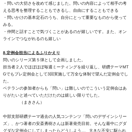
・問いの大切さを改めて感じました。問いの内容によって相手の考
える思考を整理することもできるし、自由にすることもできる
・問いかけの基本定石のうち、自分にとって重要なものから使って
みる。
・仲間と話すことで気づくことがあるのが嬉しいです。また、オン
ラインでつながれるのも嬉しい
8.定例会担当によるふりかえり
問いのシリーズ第５弾として企画しました。
担当者２人でほぼほぼ毎週ミーティングを繰り返し、研鑽テーマMT
Gでもプレ定例会として3回実施して万全な体制で望んだ定例会でし
た。
ベテランの参加者からも「問い」は難しいのでこういう定例会はあ
りがたいと述べていただけたのは嬉しい限りでした。
（まきさん）
中部支部研鑽テーマ過去の人気コンテンツ「問いのデザインシリー
ズ」、かつ著者の安斎勇樹さんは新著発売目前。そんな最中にグダ
グダな定例会にしてしまったらどうしよう...、大きな不安に駆られ