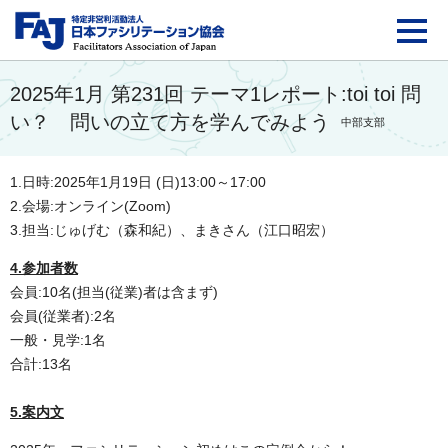
FAJ：特定非営利活動法
2025年1月 第231回 テーマ1レポート:toi toi 問
い？ 問いの立て方を学んでみよう
中部支部
1.日時:
2025年1月19日 (日)13:00～17:00
2.会場:オンライン(Zoom)
3.担当:
じゅげむ（森和紀）、まきさん（江口昭宏）
4.参加者数
会員:10名(担当(従業)者は含まず)
会員(従業者):2名
一般・見学:1名
合計:13名
5.案内文