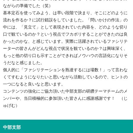
ながらの準備でした（笑）
基本定石を使ってみよう、は早い段階で決まり、そこにどのように
流れを作るか？に試行錯誤をしていました。「問いかけの作法」の
中には、「見立て」として表現されていた内容を、どのような切り
口で観ているのか？という視点でフカボリすることができたのは良
かったのかな、と感じています。実際に活躍されているファシリテ
ーターの皆さんがどんな視点で状況を観ているのか？は興味深く、
もっと他の切り口も示すことができればノウハウの言語化になりそ
うだなと感じました。
個人的に「ファシリテーションを熟達するには場数！」って言わな
くてすむようになりたいと思いながら活動しているので、ヒントの
一つになると良いなと思います。
コンテンツの強化にご協力頂いた中部支部の研鑽テーマチームのメ
ンバーや、当日積極的に参加頂いた皆さんに感謝感謝です！ （じ
ゅげむ）
中部支部