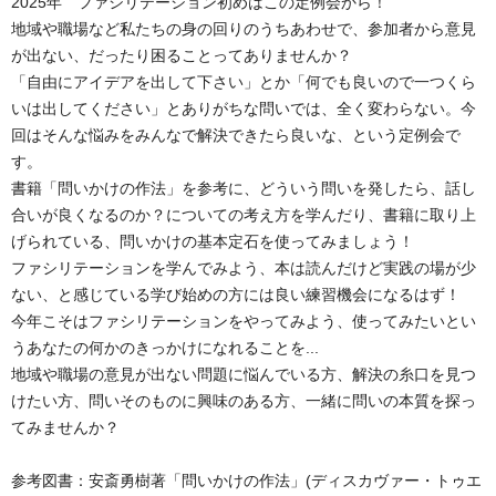
2025年 ファシリテーション初めはこの定例会から！
地域や職場など私たちの身の回りのうちあわせで、参加者から意見
が出ない、だったり困ることってありませんか？
「自由にアイデアを出して下さい」とか「何でも良いので一つくら
いは出してください」とありがちな問いでは、全く変わらない。今
回はそんな悩みをみんなで解決できたら良いな、という定例会で
す。
書籍「問いかけの作法」を参考に、どういう問いを発したら、話し
合いが良くなるのか？についての考え方を学んだり、書籍に取り上
げられている、問いかけの基本定石を使ってみましょう！
ファシリテーションを学んでみよう、本は読んだけど実践の場が少
ない、と感じている学び始めの方には良い練習機会になるはず！
今年こそはファシリテーションをやってみよう、使ってみたいとい
うあなたの何かのきっかけになれることを...
地域や職場の意見が出ない問題に悩んでいる方、解決の糸口を見つ
けたい方、問いそのものに興味のある方、一緒に問いの本質を探っ
てみませんか？
参考図書：安斎勇樹著「問いかけの作法」(ディスカヴァー・トゥエ