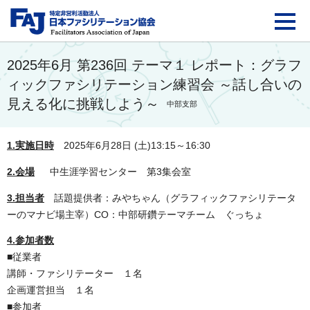
FAJ：特定非営利活動法
2025年6月 第236回 テーマ１ レポート：グラフ
ィックファシリテーション練習会 ～話し合いの
見える化に挑戦しよう～
中部支部
1.実施日時
2025年6月28日 (土)13:15～16:30
2.会場
中生涯学習センター 第3集会室
3.担当者
話題提供者：みやちゃん（グラフィックファシリテータ
ーのマナビ場主宰）CO：中部研鑽テーマチーム ぐっちょ
4.参加者数
■従業者
講師・ファシリテーター １名
企画運営担当 １名
■参加者