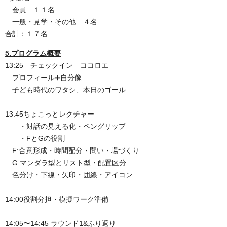
会員 １１名
一般・見学・その他 ４名
合計：１７名
5
.プログラム概要
13:25 チェックイン ココロエ
プロフィール➕自分像
子ども時代のワタシ、本日のゴール
13:45ちょこっとレクチャー
・対話の見える化・ペングリップ
・FとGの役割
F:合意形成・時間配分・問い・場づくり
G:マンダラ型とリスト型・配置区分
色分け・下線・矢印・囲線・アイコン
14:00役割分担・模擬ワーク準備
14:05〜14:45 ラウンド1&ふり返り