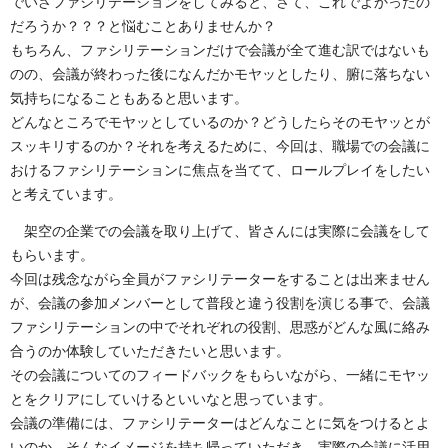
でいざファシリテーションをしてみると、さて、これでよかったの
だろうか？？？と悩むことありませんか？
もちろん、ファシリテーションだけで会議が全て進む訳ではないも
のの、会議が終わった後になんだかモヤッとしたり、腑に落ちない
気持ちになることもあると思います。
どんなところでモヤッとしているのか？どうしたらそのモヤッとが
スッキリするのか？それを考えるために、今回は、職場での会議に
おけるファシリテーションに焦点を当てて、ロールプレイをしたい
と考えています。
架空の企業での会議を取り上げて、皆さんには実際に会議をして
もらいます。
今回は残念ながら全員がファシリテーターをすることは出来ません
が、会議の参加メンバーとして普段と違う役割を演じる事で、会議
ファシリテーションの中でそれぞれの役割、思惑がどんな風に絡み
合うのか体験していただきたいと思います。
その会議についてのフィードバックをもらいながら、一緒にモヤッ
とをクリアにしていけるといいなと思っています。
会議の準備には、ファシリテーターはどんなことに気をつけるとよ
いのか、そんなイメージを持ち帰っていただき、実際の会議に活用