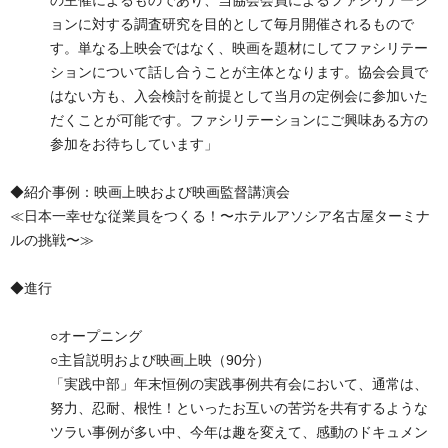
の主催によるものであり、当協会会員によるファシリテーシ
ョンに対する調査研究を目的として毎月開催されるもので
す。単なる上映会ではなく、映画を題材にしてファシリテー
ションについて話し合うことが主体となります。協会会員で
はない方も、入会検討を前提として当月の定例会に参加いた
だくことが可能です。ファシリテーションにご興味ある方の
参加をお待ちしています」
◆紹介事例：映画上映および映画監督講演会
≪日本一幸せな従業員をつくる！〜ホテルアソシア名古屋ターミナ
ルの挑戦〜≫
◆進行
○オープニング
○主旨説明および映画上映（90分）
「実践中部」年末恒例の実践事例共有会において、通常は、
努力、忍耐、根性！といったお互いの苦労を共有するような
ツラい事例が多い中、今年は趣を変えて、感動のドキュメン