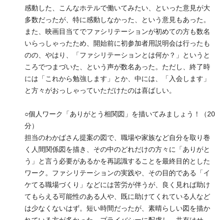
感動した、こんなホテルで働いてみたい、といった意見が大
多数だったが、特に感動しなかった、という意見もあった。
また、映画目当てでファシリテーションが初めての方も数名
いらっしゃったため、開始前に初参加者用説明会は行ったも
のの、やはり、「ファシリテーションとは何か？」というと
ころでつまづいた、という声が数名あった。ただし、終了時
には「これから勉強します」とか、中には、「入会します」
と方々がおっしゃっていただけたのは喜ばしい。
○個人ワーク「ありがとう相関図」を描いてみましょう！（20
分）
担当のわかばさん提案の図で、職場や家族など自分を取り巻
く人間関係図を描き、その中のどれだけの方々に「ありがと
う」と言う必要があるかを再認識することを最終目的とした
ワーク。ファシリテーションの実践や、その目的である「イ
ケてる職場づくり」などには苦労が伴うが、良く見れば助け
てもらえる可能性のある人や、既に助けてくれている人など
は少なくないはず。短い時間だったが、素晴らしい図を描か