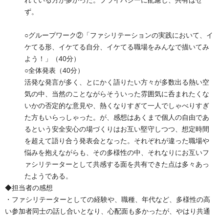
れている方が多かった。プライバシーに配慮し、共有はせ
ず。
○グループワーク②「ファシリテーションの実践において、イ
ケてる形、イケてる自分、イケてる職場をみんなで描いてみ
よう！」（40分）
○全体発表（40分）
活発な発言が多く、とにかく語りたい方々が多数出る熱い空
気の中、当然のことながらそういった雰囲気に呑まれたくな
いかの否定的な意見や、熱くなりすぎて一人でしゃべりすぎ
た方もいらっしゃった。が、感想はあくまで個人の自由であ
るという安全安心の場づくりはお互い堅守しつつ、想定時間
を超えて語り合う発表会となった。それぞれが違った職場や
悩みを抱えながらも、その多様性の中、それなりにお互いフ
ァシリテーターとして共感する面を共有できた点は多々あっ
たようである。
◆担当者の感想
・ファシリテーターとしての経験や、職種、年代など、多様性の高
い参加者同士の話し合いとなり、心配面も多かったが、やはり共通