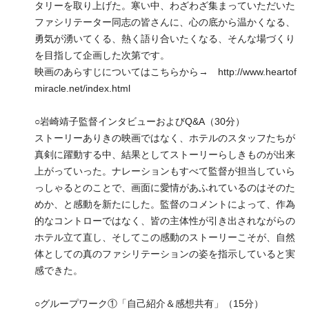
タリーを取り上げた。寒い中、わざわざ集まっていただいた
ファシリテーター同志の皆さんに、心の底から温かくなる、
勇気が湧いてくる、熱く語り合いたくなる、そんな場づくり
を目指して企画した次第です。
映画のあらすじについてはこちらから→ http://www.heartof
miracle.net/index.html
○岩崎靖子監督インタビューおよびQ&A（30分）
ストーリーありきの映画ではなく、ホテルのスタッフたちが
真剣に躍動する中、結果としてストーリーらしきものが出来
上がっていった。ナレーションもすべて監督が担当していら
っしゃるとのことで、画面に愛情があふれているのはそのた
めか、と感動を新たにした。監督のコメントによって、作為
的なコントローではなく、皆の主体性が引き出されながらの
ホテル立て直し、そしてこの感動のストーリーこそが、自然
体としての真のファシリテーションの姿を指示していると実
感できた。
○グループワーク①「自己紹介＆感想共有」（15分）