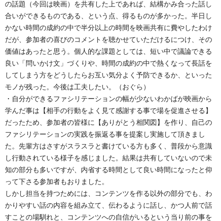
の話題（今回は映画）を共有した上であれば、結構かみ合った話し
合いができるものである、という点、得るものが多かった。半日し
かない時間の成約の中で半分以上の時間を映画共有に費やしたわけ
だが、参加者の喜びのコメントを聴かせていただけるにつけ、その
価値はあったと思う。個人的な課題としては、短い中で議論できる
良い「問いかけ文」づくりや、時間の成約の中で熱くなって長話を
してしまう方をどうしたらお互い気分よく予防できるか、といった
モノが残った。今後は工夫したい。（おぐら）
・自分ができるファシリテーションの幅が少ないわかばが映画から
学んだ事は【相手の行動をよく見て感謝する事で場を促進させる】
だったため、参加者の皆様に【ありがとう相関図】を作り、自己の
ファシリテーションの実践を振返る事を提案し実施して頂きまし
た。先輩方はさすがスラスラと書けている方も多く、普段から意識
し行動されている様子を感じました。結果は共有していないので未
知の部分も多いですが、内省する時間として良い時間になったと仰
って下さる参加者もおりました。
しかし担当を持つためには、コンテンツを作る以外の部分でも、わ
かりやすい話の内容を組み立て、伝わるように話し、かつ人前で話
すことの場馴れと、コンテンツへの自信がいるという当り前の事を