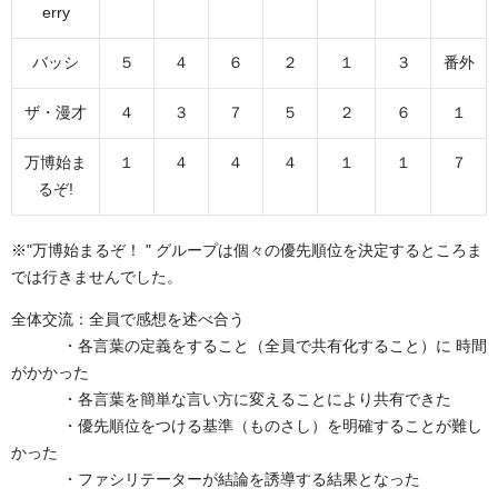
erry
バッシ
５
４
６
２
１
３
番外
ザ・漫才
４
３
７
５
２
６
１
万博始ま
１
４
４
４
１
１
７
るぞ!
※"万博始まるぞ！ " グループは個々の優先順位を決定するところま
では行きませんでした。
全体交流：全員で感想を述べ合う
・各言葉の定義をすること（全員で共有化すること）に 時間
がかかった
・各言葉を簡単な言い方に変えることにより共有できた
・優先順位をつける基準（ものさし）を明確することが難し
かった
・ファシリテーターが結論を誘導する結果となった