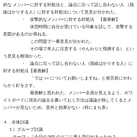
的な メンバーに対する対処法と、論点に沿って話し合わない人 （脱
線ばかりする人）に対する対処法について意見が分かれた。
・ 攻撃的なメンバーに対する対処法 【最善解】
休憩時間に自分が受けている印象を話して、攻撃する
意図があるのか尋ねる。
この問題で一番意見が分かれた。
その場で本人に注意する（やんわりと指摘する） とい
う意見も根強かった。
・ 論点に沿って話し合わない人（脱線ばかりする人）に
対する対処法【最善解】
「では ○○ についてお願いしますね」と発言前にやわ
らかく釘をさす。
最善解と思われた、メンバー全員が見えるよう、ホワ
イトボードに現在の論点を書いておく方法は議論が熱してくるとメ
ンバーが見ないため、意外と効果がない（特にまち系）
４．全体討議
１）グループ討議
テーマ：「今日の WS のどこに最も学びがあったか？」