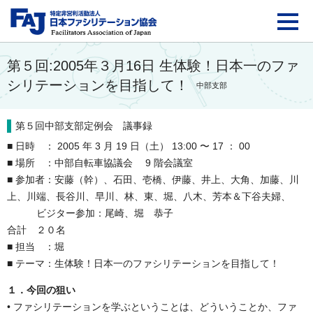
FAJ：特定非営利活動法
第５回:2005年３月16日 生体験！日本一のファ
シリテーションを目指して！
中部支部
第５回中部支部定例会 議事録
■ 日時 ： 2005 年 3 月 19 日（土） 13:00 〜 17 ： 00
■ 場所 ：中部自転車協議会 9 階会議室
■ 参加者：安藤（幹）、石田、壱橋、伊藤、井上、大角、加藤、川
上、川端、長谷川、早川、林、東、堀、八木、芳本＆下谷夫婦、
ビジター参加：尾崎、堀 恭子
合計 ２０名
■ 担当 ：堀
■ テーマ：生体験！日本一のファシリテーションを目指して！
１．今回の狙い
• ファシリテーションを学ぶということは、どういうことか、ファ