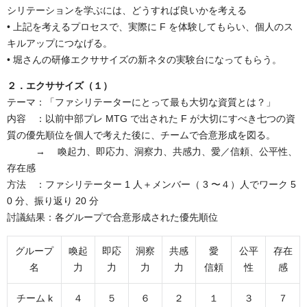
シリテーションを学ぶには、どうすれば良いかを考える
• 上記を考えるプロセスで、実際に F を体験してもらい、個人のス
キルアップにつなげる。
• 堀さんの研修エクササイズの新ネタの実験台になってもらう。
２．エクササイズ（１）
テーマ：「ファシリテーターにとって最も大切な資質とは？」
内容 ：以前中部プレ MTG で出された F が大切にすべき七つの資
質の優先順位を個人で考えた後に、チームで合意形成を図る。
→ 喚起力、即応力、洞察力、共感力、愛／信頼、公平性、
存在感
方法 ：ファシリテーター 1 人＋メンバー（ 3 〜４）人でワーク 5
0 分、振り返り 20 分
討議結果：各グループで合意形成された優先順位
グループ
喚起
即応
洞察
共感
愛
公平
存在
名
力
力
力
力
信頼
性
感
チーム k
４
５
６
２
１
３
７