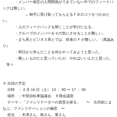
・メンバー相互の人間関係ができていない中でのフィードバ
ックは難しい。
→ 相手に受け取ってもらえるＦＢのコツをつかみた
い。
・人のフィードバックを聞くことが学びになる。
・グループのメンバーをその気にさせることが難しい。
・まち系とビジネス系とでは、前者の F が難しい。（異論あ
り）
・明日から学んだことを何かやってみようと思った。
・難しいものだと思っていたが、やればいいんだと思った。
等々
※ 次回の予定
日時 ： 4 月 16 日（土） 13 ： 00 〜 17 ： 00
場所 ：中部自転車協議会 9 階会議室
テーマ：「ファシリテーターの資質を探る」 〜 古武術にま
なぶ、ファシリテーションの極意 〜
担当 ：木津さん、林さん、東さん