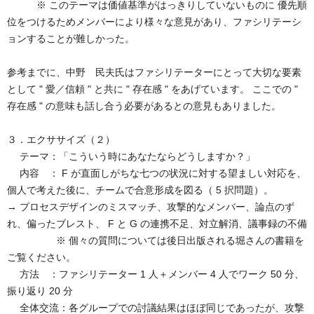
※ このテーマは価値基準がはっきりしていないものに 優先順
位をつけるためメンバーにより様々な意見があり、ファシリテーシ
ョンすることが難しかった。
参考までに、中野 民夫氏はファシリテーターにとって大切な要素
として " 愛／信頼 " と共に " 存在感 " をあげています。 ここでの "
存在感 " の意味も話し合う必要があるとの意見もありました。
３．エクササイズ（２）
テーマ：「こういう時にあなたならどうしますか？」
内容 ： F が直面しがちな七つの状況に対する望ましい対応を、
個人で考えた後に、チームで合意形成を図る（ 5 択問題）。
→ プロセスデザインのミスマッチ、攻撃的なメンバー、論点のず
れ、偏ったブレスト、 F と G の連携不足、対立解消、議事録の不備
※ 個々の質問については後日出版される堀さんの書籍を
ご覧ください。
方法 ：ファシリテーター 1 人＋メンバー 4 人でワーク 50 分、
振り返り 20 分
全体交流：各グループでの討議結果はほぼ同じであったが、攻撃