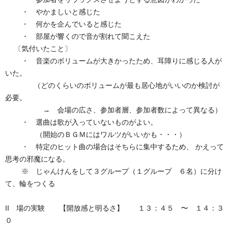
・ やかましいと感じた
・ 何かを企んでいると感じた
・ 部屋が響くので音が割れて聞こえた
〔気付いたこと〕
・ 音楽のボリュームが大きかったため、耳障りに感じる人が
いた。
（どのくらいのボリュームが最も居心地がいいのか検討が
必要。
→ 会場の広さ、参加者層、参加者数によって異なる）
・ 選曲は歌が入っていないものがよい。
（開始のＢＧＭにはワルツがいいかも・・・）
・ 特定のヒット曲の場合はそちらに集中するため、 かえって
思考の邪魔になる。
※ じゃんけんをして３グループ（１グループ ６名）に分け
て、輪をつくる
II 場の実験 【開放感と明るさ】 １３：４５ 〜 １４：３
０