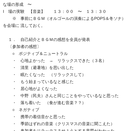
な場の形成 〜
I 場の実験 【音楽】 １３：００ 〜 １３：３０
※ 事前にＢＧＭ（オルゴールの演奏によるPOPS＆冬ソナ）
を会場に 流しておく。
１． 自己紹介とＢＧＭの感想を全員が発表
〔参加者の感想〕
○ ポジティブ＆ニュートラル
・ 心地よかった → リラックスできた（３名）
・ 清里（避暑地）を思い出した
・ 眠たくなった （リラックスして）
・ もう始まっているなと感じた
・ 居心地がよくなった
・ 中野（民夫）さんと同じことをやっているなと思った
・ 落ち着いた （食が進む音楽？？）
○ ネガティブ
・ 携帯の着信音かと思った
・ 季節はずれの音楽（クリスマスの音楽に聞こえた）
・ 参加者をリラックスさせようとする意図がわかった