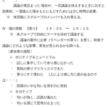
議論が煮詰まった 場合や、一旦議論を休止するときに出すと
効果的。一度緩んだ場をもとにもどすためには少し時間が必要。
※ 休憩後に３グループのメンバーを入れ替える。
IV 場の実験 【香り】 １５：３５ 〜 １６：１５
※ 各グループで自由にテーマを決めて議論する
議論の最中にお香（ラベンダーの香り）を焚く。前後で
議論にどのような影響、変化が見られるかを調べる。
〔参加者の感想〕
○ ポジティブ＆ニュートラル
・ 話しに集中していて余り感じなかった
・ 普段の香りでリラックスできた
・ 香りにすぐ慣れた （人により感じ方に差があるので
は・・・）
・ 部屋のいやな匂いを消すのに有効
○ ネガティブ
・ 匂いが強く、話題が逸れた
・ 匂いを感じて思考が止まった