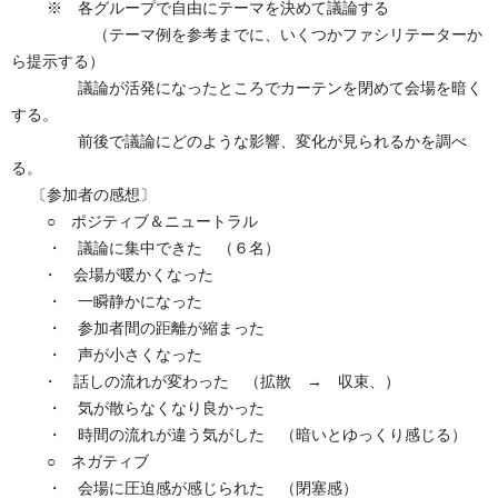
※ 各グループで自由にテーマを決めて議論する
（テーマ例を参考までに、いくつかファシリテーターか
ら提示する）
議論が活発になったところでカーテンを閉めて会場を暗く
する。
前後で議論にどのような影響、変化が見られるかを調べ
る。
〔参加者の感想〕
○ ポジティブ＆ニュートラル
・ 議論に集中できた （６名）
・ 会場が暖かくなった
・ 一瞬静かになった
・ 参加者間の距離が縮まった
・ 声が小さくなった
・ 話しの流れが変わった （拡散 → 収束、）
・ 気が散らなくなり良かった
・ 時間の流れが違う気がした （暗いとゆっくり感じる）
○ ネガティブ
・ 会場に圧迫感が感じられた （閉塞感）