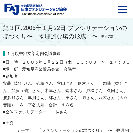
FAJ：特定非営利活動法
第３回:2005年１月22日 ファシリテーションの
場づくり〜 物理的な場の形成 〜
中部支部
１月度中部支部定例会議事録
■日 時：２００５年１月２２日（土）１３：００ 〜 １７：００
■場 所：愛知県産業貿易会館 会議室
■参加者：
安藤（幹）さん、壱橋さん、穴田さん、尾村さん、、加藤（奈）さ
ん、加藤（誠）さん、木津さん、鈴木さん、戸松さん、久田さん、
波多野さん、早川さん、林さん、東さん、堀さん、八木さん（５０
音順） ＆ 下谷夫婦 合計 １８名
■全体ファシリテーター： 林さん
■内容
テーマ： 「ファシリテーションの場づくり」 〜 物理的