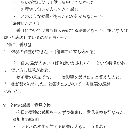
・ 匂いが気になって話し集中できなかった
・ 無理やり匂いが入ってきた感じ
・ どのような効果があったのか分からなかった
〔気付いたこと〕
香りについては最も個人差のでる結果となった。嫌いな人は
匂いと表現しているのが面白かった。
特に、香りは
１．強弱の調整ができない（部屋中に立ち込める）
２．個人 差が大きい（好き嫌いが激しい） という特徴があ
り、使い方に注意が必要。
参加者の意見でも、「一番影響を受けた」と答えた人と、
「一番影響がなかった」と答えた人がいて、両極端の感想
であった。
V 全体の感想・意見交換
今日の実験の感想を一人ずつ発表し、意見交換を行なった。
〔参加者の感想〕
・ 明るさの変化が与える影響は大きい （６名）