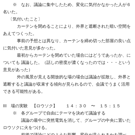
※ なお、議論に集中したため、変化に気付かなかった人が６
名いた。
〔気付いたこと〕
カーテンを閉めることにより、外界と遮断された暗い空間を
あえてつくった。
事前の予想とは異なり、カーテンを締め切った部屋の良い点
に気付いた意見が多かった。
最初からカーテンを閉めていた場合にはどうであったか、に
ついても 議論した。（話しの密度が濃くなったのでは・・・という
意見があった）
外の風景が見える開放的な場の場合は議論が拡散し、外界と
遮断すると議論が収束する傾向が見られるので、会議でうまく活用
できる可能性がある。
III 場の実験 【ロウソク】 １４：３０ 〜 １５：１５
※ 各グループで自由にテーマを決めて議論する
議論の最中に突然電気を消して、グループの中央に置いた
ロウソクに火をつける。
前後で議論にどのような影響、変化が見られるかを調べ