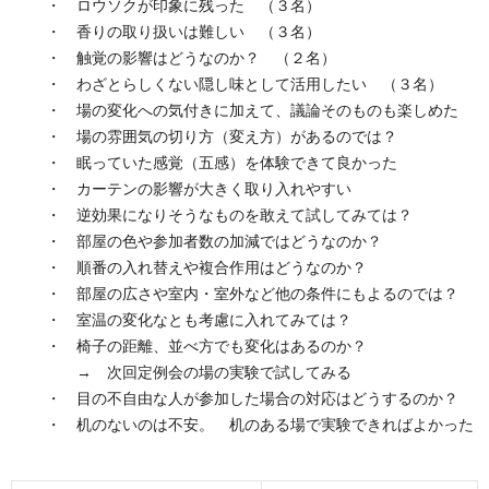
・ ロウソクが印象に残った （３名）
・ 香りの取り扱いは難しい （３名）
・ 触覚の影響はどうなのか？ （２名）
・ わざとらしくない隠し味として活用したい （３名）
・ 場の変化への気付きに加えて、議論そのものも楽しめた
・ 場の雰囲気の切り方（変え方）があるのでは？
・ 眠っていた感覚（五感）を体験できて良かった
・ カーテンの影響が大きく取り入れやすい
・ 逆効果になりそうなものを敢えて試してみては？
・ 部屋の色や参加者数の加減ではどうなのか？
・ 順番の入れ替えや複合作用はどうなのか？
・ 部屋の広さや室内・室外など他の条件にもよるのでは？
・ 室温の変化なとも考慮に入れてみては？
・ 椅子の距離、並べ方でも変化はあるのか？
→ 次回定例会の場の実験で試してみる
・ 目の不自由な人が参加した場合の対応はどうするのか？
・ 机のないのは不安。 机のある場で実験できればよかった