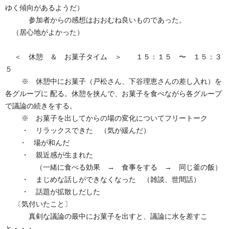
ゆく傾向があるようだ）
参加者からの感想はおおむね良いものであった。
（居心地がよかった）
＜ 休憩 ＆ お菓子タイム ＞ １５：１５ 〜 １５：３
５
※ 休憩中にお菓子（戸松さん、下谷理恵さんの差し入れ）を
各グループに 配る。休憩を挟んで、お菓子を食べながら各グループ
で議論の続きをする。
※ お菓子を出してからの場の変化についてフリートーク
・ リラックスできた （気が緩んだ）
・ 場が和んだ
・ 親近感が生まれた
（一緒に食べる効果 → 食事をする → 同じ釜の飯）
・ まじめな話しができなくなった （雑談、世間話）
・ 話題が拡散しだした
〔気付いたこと〕
真剣な議論の最中にお菓子を出すと、議論に水を差すこ
と・・・。