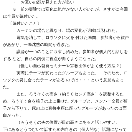
・ お互いの顔が見えた方が良い
※ 前の実験では変化に気付かない人がいたが、さすがに今回
は全員が気付いた。
〔気付いたこと〕
カーテンの場合と異なり、場の変化が明確に現われた。
電気を消して、ロウソクに火を 付けた瞬間、参加者から歓声
があがり、一瞬沈黙の時間が過ぎた。
議論が一つのことに収束し始めた。参加者が個人的な話しを
する など、自己の内側に視点が向くようになった。
（怪しい自己啓発セミナーや宗教団体がよく使う方法？）
実際にテーマが変わったグループもあった。 そのため、ロ
ウソクの炎に合ったテーマがある のでは・・・という意見もあっ
た。
また、ろうそくの高さ（約５０センチ高さ）を調整するた
め、ろうそく台を椅子の上に乗せた グループと、メンバー全員が椅
子から下りて、床の上に直接車座に座ったグループがあったのは面
白かった。
（ろうそくの炎の位置が目の高さにあると話しやすい。
下にあるとうつむいて話すため内向きの（個人的な）話題になって