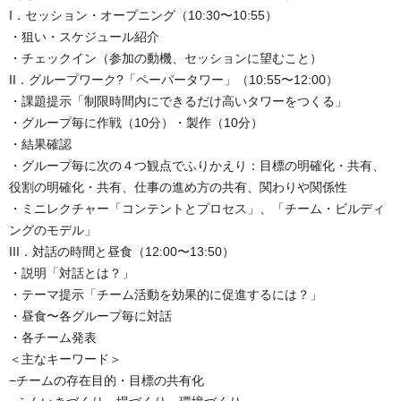
I．セッション・オープニング（10:30〜10:55）
・狙い・スケジュール紹介
・チェックイン（参加の動機、セッションに望むこと）
II．グループワーク?「ペーパータワー」（10:55〜12:00）
・課題提示「制限時間内にできるだけ高いタワーをつくる」
・グループ毎に作戦（10分）・製作（10分）
・結果確認
・グループ毎に次の４つ観点でふりかえり：目標の明確化・共有、
役割の明確化・共有、仕事の進め方の共有、関わりや関係性
・ミニレクチャー「コンテントとプロセス」、「チーム・ビルディ
ングのモデル」
III．対話の時間と昼食（12:00〜13:50）
・説明「対話とは？」
・テーマ提示「チーム活動を効果的に促進するには？」
・昼食〜各グループ毎に対話
・各チーム発表
＜主なキーワード＞
−チームの存在目的・目標の共有化