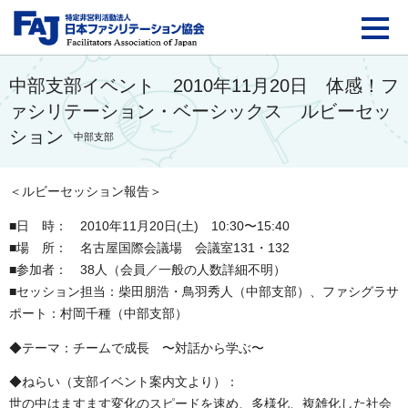
FAJ：特定非営利活動法
中部支部イベント 2010年11月20日 体感！フ
ァシリテーション・ベーシックス ルビーセッ
ション
中部支部
＜ルビーセッション報告＞
■日 時： 2010年11月20日(土) 10:30〜15:40
■場 所： 名古屋国際会議場 会議室131・132
■参加者： 38人（会員／一般の人数詳細不明）
■セッション担当：柴田朋浩・鳥羽秀人（中部支部）、ファシグラサ
ポート：村岡千種（中部支部）
◆テーマ：チームで成長 〜対話から学ぶ〜
◆ねらい（支部イベント案内文より）：
世の中はますます変化のスピードを速め、多様化、複雑化した社会