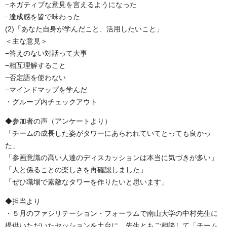
−ネガティブな意見を言えるようになった
−達成感を皆で味わった
(2)「あなた自身が学んだこと、活用したいこと」
＜主な意見＞
−答えのない対話って大事
−相互理解すること
−否定語を使わない
−マインドマップを学んだ
・グループ内チェックアウト
◆参加者の声（アンケートより）
「チームの成長した姿がタワーにあらわれていてとっても良かっ
た」
「参画意識の高い人達のディスカッションは本当に気づきが多い」
「人と係ることの楽しさを再確認しました」
「ぜひ職場で素敵なタワーを作りたいと思います」
◆担当より
・５月のファシリテーション・フォーラムで南山大学の中村先生に
提供いただいたセッションを土台に、先生ともご相談して「チーム