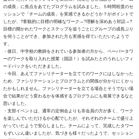
の成長」に焦点をあてたプログラムを試みました。５時間程度のセ
ッションで「チームの成長」を実感できるかどうか？がポイントで
したが、?客観的に目標の明確なワーク→?理解を深めあう対話→?
目標の開かれたワークとステップを追うごとにグループの成長ぶり
を伺うことができ、参加された方も実感を得ていただいたようで
す。
・後日、中学校の教師をされている参加者の方から、ペーパータワ
ーのワークを取り入れた授業（国語！）を試みたとのうれしいフィ
ードバックをいただきました。
・今回、あえてファシリテーターを立ててのワークにはしなかった
ため、ファシリテーションとプログラムとの関係が分かりにくかっ
たかもしれません。ファシリテーターを立てる場合とそうでない場
合で結果がどう変わるかを体感するプログラムにも発展できるなと
思いました。
・支部イベントは、通常の定例会よりも非会員の方が多く、ワーク
を楽しんでいただけるか心配でしたが、それぞれのチームで盛り上
がっていたようで安心しました。チームによって、完成したタワー
もずいぶん違いましたが、気づきも様々だったようで、セッション