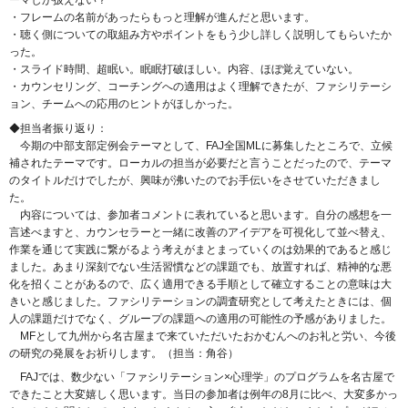
ーマしか扱えない？
・フレームの名前があったらもっと理解が進んだと思います。
・聴く側についての取組み方やポイントをもう少し詳しく説明してもらいたか
った。
・スライド時間、超眠い。眠眠打破ほしい。内容、ほぼ覚えていない。
・カウンセリング、コーチングへの適用はよく理解できたが、ファシリテーシ
ョン、チームへの応用のヒントがほしかった。
◆担当者振り返り：
今期の中部支部定例会テーマとして、FAJ全国MLに募集したところで、立候
補されたテーマです。ローカルの担当が必要だと言うことだったので、テーマ
のタイトルだけでしたが、興味が沸いたのでお手伝いをさせていただきまし
た。
内容については、参加者コメントに表れていると思います。自分の感想を一
言述べますと、カウンセラーと一緒に改善のアイデアを可視化して並べ替え、
作業を通じて実践に繋がるよう考えがまとまっていくのは効果的であると感じ
ました。あまり深刻でない生活習慣などの課題でも、放置すれば、精神的な悪
化を招くことがあるので、広く適用できる手順として確立することの意味は大
きいと感じました。ファシリテーションの調査研究として考えたときには、個
人の課題だけでなく、グループの課題への適用の可能性の予感がありました。
MFとして九州から名古屋まで来ていただいたおかむんへのお礼と労い、今後
の研究の発展をお祈りします。（担当：角谷）
FAJでは、数少ない「ファシリテーション×心理学」のプログラムを名古屋で
できたこと大変嬉しく思います。当日の参加者は例年の8月に比べ、大変多かっ