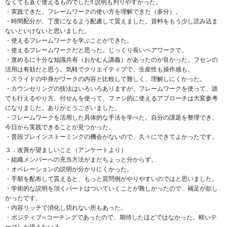
なくても直ぐ使えるものでした!! 説明も判りやすかった。
・実践できた。フレームワークの使い方を理解できた（多分）。
・時間配分が、丁度になるよう配慮して貰えました。資料をもう少し読み込ま
ないといけないと思いました。
・使えるフレームワークを学ぶことができた。
・使えるフレームワークだと思った。じっくり長いペアワークで。
・進めるに十分な知識共有（おかむん講義）があったのが良かった。フセンの
活用は有効だと思う。気軽でクリエイティブで、生産性も操作感も。
・スライドの中身がワークの内容と比較して難しく、理解しにくかった。
・カウンセリングの技法はいろいろありますが、フレームワークを使って、誰
でも行えるやり方、付せんを使って、ファシ的に使えるアプローチは大変参考
になりました。ありがとうございました。
・フレームワークを活用した具体的な手法を学べた。自分の課題を整理でき、
今日から実践できることが見つかった。
・普段ブレインストーミングの機会がないので、久々にできてよかったです。
３．改善が望ましいこと（アンケートより）
・組織メンバーへの充当方法がまだちょっと分からず。
・オペレーションの説明が分かりにくかった。
・手順を配布して貰えると、もっと質問例がやりやすいのではと思いました。
・学術的な説明を頂くパートはついていくことが難しかったので、補足が欲し
かったです。
・内容リッチで消化し切れない所もあった。
・ポジティブ≒コーチングであったので、期待したほどではなかった。軽いテ