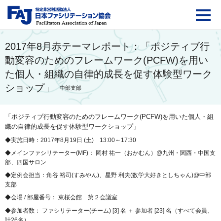
FAJ：特定非営利活動法
2017年8月赤テーマレポート：「ポジティブ行
動変容のためのフレームワーク(PCFW)を用い
た個人・組織の自律的成長を促す体験型ワーク
ショップ」
中部支部
「ポジティブ行動変容のためのフレームワーク(PCFW)を用いた個人・組
織の自律的成長を促す体験型ワークショップ」
◆実施日時：2017年8月19日 (土) 13:00～17:30
◆メインファシリテーター(MF)： 岡村 祐一（おかむん）@九州・関西・中国支
部、四国サロン
◆定例会担当：
角谷 裕司
(
すみやん
)、
星野 利夫
(
数学大好きとしちゃん
)@中部
支部
◆会場 / 部屋番号： 東桜会館 第２会議室
◆参加者数： ファシリテーター(チーム) [3] 名 ＋ 参加者 [23] 名（すべて会員、
計26名）