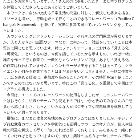
たことをお聞きしています。たくさんの方に参加いただき、また本プログラム
を体験してくださったことありがとうございました。
本ワークは、自分の抱える日常生活の問題に対して、解決した将来を描き、
リソースを増やし、行動を絞って行くことのできるフレームワーク（Positive C
hange's Framework）を用いて、実際に参加者同士でカウンセリングをしても
らいました。
カウンセリングとファシリテーションは、それぞれの専門用語が異なります
が、人と人が何か（話題やテーマなど）に向かって、対話をしていくことは本
質的に同じだと思っています。特にファシリテーションにおける「見える化
（可視化）」というものは、今何を話しているのかを示すもの、いわば一緒に
地図を作って行く作業で、一般的なカウンセリングでは、あまり「見える化」
の作業は行われていません。カウンセラーがメモをすることはあっても、クラ
イエントが何かを作業することはまだまだ多いとは言えません。一緒に作業を
し、話を深める技法は、参加度を高めることができ、その時間を深く使うこと
ができるのではないかと思います。特にこの「見える化」を重視して今回はプ
ログラムを構成しました。
今回は、１：１でのフレームワークの使用をしましたが、このフレームワー
クはおそらく、組織やチームでも使えるのではないかと改めてみなさんのご意
見から感じました。もっと、いろんな人がポジティブな問題解決を体験しても
らいたいと思っております。
最後に、まだまだ改良の余地のあるプログラムではありましたが、ポジティ
ブ行動変容カウンセリングを学術的にも証明しつつ、この考え方が、個人や組
織の問題を解決して行く一助になればと願っております。みなさんと一緒に作
っていければと思っていますので、ぜひご興味のある方は一緒にチームで動い