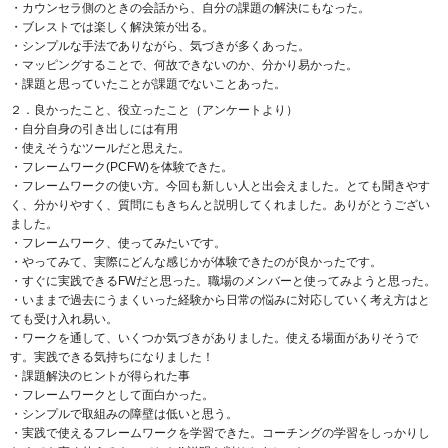
・カウンセラ側のときの会話から、自分の課題の解決にもなった。
・ブレストでは楽しく解決策が出る。
・シンプルな手法でありながら、気づきが多くあった。
・マッピングすることで、何故できないのか、分かり易かった。
・課題と思っていたことが課題でないことあった。
２．良かったこと、役立ったこと（アンケートより）
・自分自身の引き出しには有用
・使えそうなツールだと思えた。
・フレームワーク(PCFW)を体験できた。
・フレームワークの使い方。今回も新しい人と出会えました。とても聞きやす
く、分かりやすく、質問にもきちんと説明してくれました。ありがとうござい
ました。
・フレームワーク、使ってみたいです。
・やってみて、実際にどんな感じかが体験できたのが良かったです。
・すぐに実践できるFWだと思った。職場のメンバーと使ってみようと思った。
・いままで過去にうまくいった経験から日常の悩みに対応していく考え方はと
ても受け入れ易い。
・ワークを通して、いくつか気づきがありました。使える場面がありそうで
す。実践できる気持ちになりました！
・課題解決のヒントが得られた事
・フレームワークとして面白かった。
・シンプルで取組みの障壁は低いと思う。
・実践で使えるフレームワークを学習できた。コーチングの学習をしっかりし