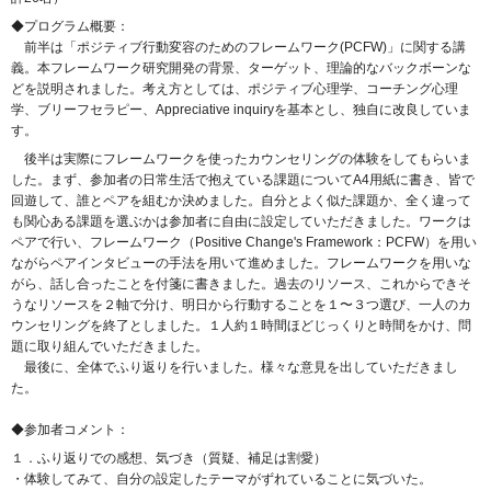
◆プログラム概要：
前半は「ポジティブ行動変容のためのフレームワーク(PCFW)」に関する講
義。本フレームワーク研究開発の背景、ターゲット、理論的なバックボーンな
どを説明されました。考え方としては、ポジティブ心理学、コーチング心理
学、ブリーフセラピー、Appreciative inquiryを基本とし、独自に改良していま
す。
後半は実際にフレームワークを使ったカウンセリングの体験をしてもらいま
した。まず、参加者の日常生活で抱えている課題についてA4用紙に書き、皆で
回遊して、誰とペアを組むか決めました。自分とよく似た課題か、全く違って
も関心ある課題を選ぶかは参加者に自由に設定していただきました。ワークは
ペアで行い、フレームワーク（Positive Change's Framework：PCFW）を用い
ながらペアインタビューの手法を用いて進めました。フレームワークを用いな
がら、話し合ったことを付箋に書きました。過去のリソース、これからできそ
うなリソースを２軸で分け、明日から行動することを１〜３つ選び、一人のカ
ウンセリングを終了としました。１人約１時間ほどじっくりと時間をかけ、問
題に取り組んでいただきました。
最後に、全体でふり返りを行いました。様々な意見を出していただきまし
た。
◆参加者コメント：
１．ふり返りでの感想、気づき（質疑、補足は割愛）
・体験してみて、自分の設定したテーマがずれていることに気づいた。