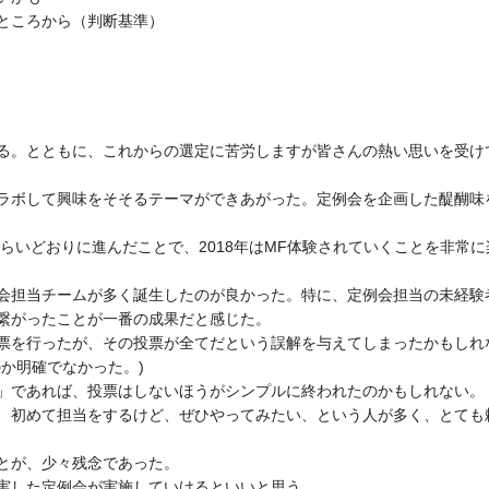
ところから（判断基準）
る。とともに、これからの選定に苦労しますが皆さんの熱い思いを受け
ラボして興味をそそるテーマができあがった。定例会を企画した醍醐味
いどおりに進んだことで、2018年はMF体験されていくことを非常に
会担当チームが多く誕生したのが良かった。特に、定例会担当の未経験
繋がったことが一番の成果だと感じた。
票を行ったが、その投票が全てだという誤解を与えてしまったかもしれ
か明確でなかった。)
」であれば、投票はしないほうがシンプルに終われたのかもしれない。
、初めて担当をするけど、ぜひやってみたい、という人が多く、とても
とが、少々残念であった。
実した定例会が実施していけるといいと思う。