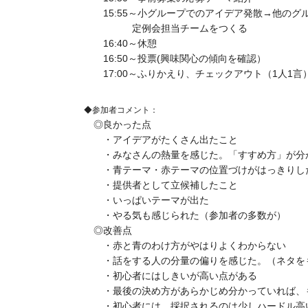
15:55～小グループでのアイデア発散→他のグ
定例会担当チームをつくる
16:40～休憩
16:50～投票(興味関心の傾向を確認）
17:00～ふりかえり、チェックアウト（1人1言
◆参加者コメント：
◎良かった点
・アイデアがたくさん出たこと
・みなさんの熱量を感じた。「すすめ方」が分か
・青テーマ・赤テーマの位置づけがはっきりし
・提供者として立候補したこと
・いっぱいテーマが出た
・やる気も感じられた（参加者の多数が）
◎改善点
・赤と青のわけ方がやはりよくわからない
・話をする人の分量の偏りを感じた。（ネタを
・初心者にはしきいが高い点がある
・最後の決め方があらかじめ分かっていれば、も
・初心者には、採択されるのは少しハードル高