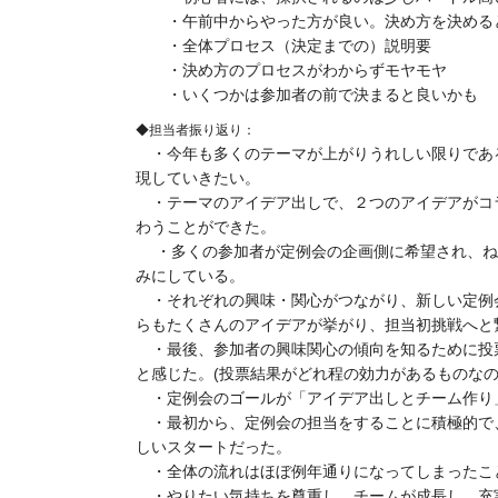
・午前中からやった方が良い。決め方を決める
・全体プロセス（決定までの）説明要
・決め方のプロセスがわからずモヤモヤ
・いくつかは参加者の前で決まると良いかも
◆担当者振り返り：
・今年も多くのテーマが上がりうれしい限りであ
現していきたい。
・テーマのアイデア出しで、２つのアイデアがコ
わうことができた。
・多くの参加者が定例会の企画側に希望され、ねら
みにしている。
・それぞれの興味・関心がつながり、新しい定例
らもたくさんのアイデアが挙がり、担当初挑戦へと
・最後、参加者の興味関心の傾向を知るために投
と感じた。(投票結果がどれ程の効力があるものなの
・定例会のゴールが「アイデア出しとチーム作り
・最初から、定例会の担当をすることに積極的で
しいスタートだった。
・全体の流れはほぼ例年通りになってしまったこ
・やりたい気持ちを尊重し、チームが成長し、充