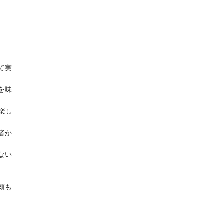
て実
を味
楽し
者か
ない
頼も