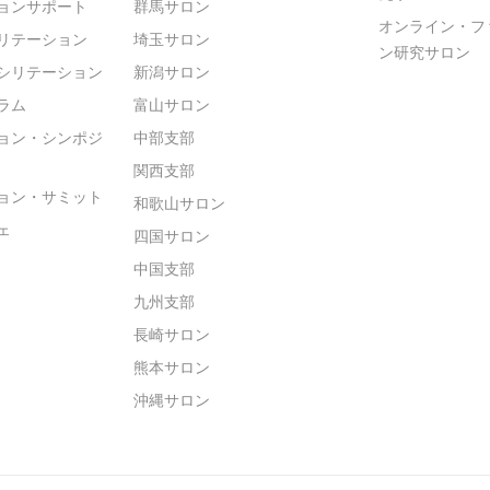
ョンサポート
群馬サロン
オンライン・フ
リテーション
埼玉サロン
ン研究サロン
シリテーション
新潟サロン
ラム
富山サロン
ョン・シンポジ
中部支部
関西支部
ョン・サミット
和歌山サロン
ェ
四国サロン
中国支部
九州支部
長崎サロン
熊本サロン
沖縄サロン