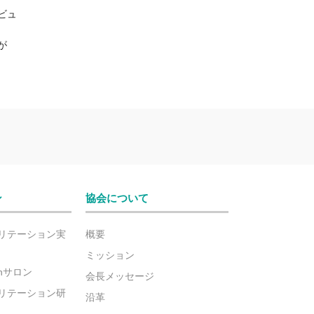
ビュ
が
ン
協会について
リテーション実
概要
ミッション
ionサロン
会長メッセージ
リテーション研
沿革