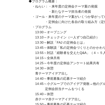
◆プログラム概要：
・ねらい：・来年度の定例会テーマ案の発掘
・新たなテーマ担当者の発掘
・ゴール・来年度のテーマ案がいくつか挙がってい
・定例会に向けた各自の取り組み方（定例会を
・プログラム
13:00～オープニング
13:10～チェックイン（一人ずつ自己紹介）
13:30～解説「FAJ の定例会とは」
13:45～体験談「私の定例会づくりとのかかわ
13:55～対話「経験者を交えたQ&A」（４～５
14:15～全体共有
14:25～今年度の定例会アンケート結果共有
14:30～休憩
青テーマアイデア出し
14:40～事前募集の応募テーマ紹介
14:45～小グループでのアイデア発散→他のグ
定例会担当チームをつくる
15:40～休憩
赤テーマ赤テーマアイデア出し
15:50～事前募集の応募テーマ紹介