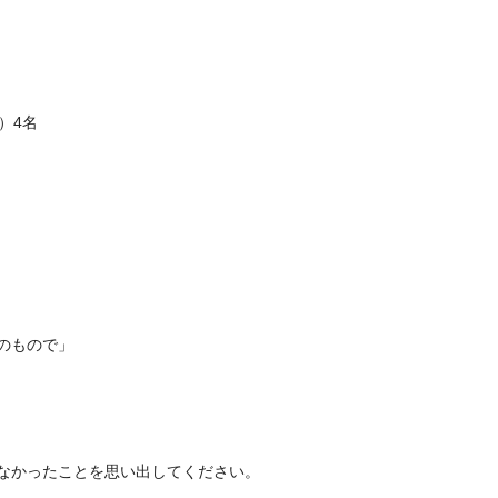
）4名
のもので」
なかったことを思い出してください。