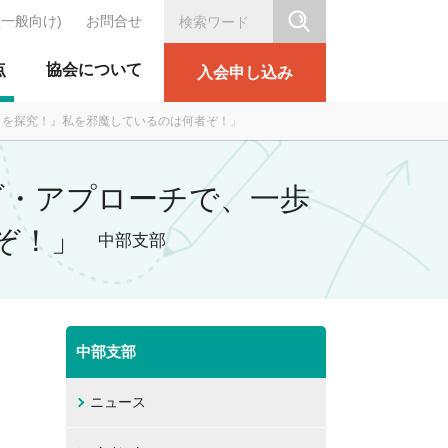
(一般向け)
お問合せ
シリテーション協会
点
協会について
入会申し込み
ントを探究！』私を邪魔しているのは何者ぞ！」
ィブ・アプローチで、一歩
ぞ！」
中部支部
中部支部
ニュース