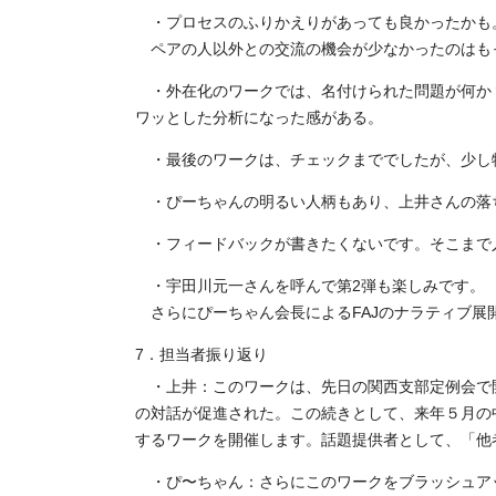
・プロセスのふりかえりがあっても良かったかも
ペアの人以外との交流の機会が少なかったのはも
・外在化のワークでは、名付けられた問題が何か
ワッとした分析になった感がある。
・最後のワークは、チェックまででしたが、少し
・ぴーちゃんの明るい人柄もあり、上井さんの落
・フィードバックが書きたくないです。そこまで
・宇田川元一さんを呼んで第2弾も楽しみです。
さらにぴーちゃん会長によるFAJのナラティブ
7．担当者振り返り
・上井：このワークは、先日の関西支部定例会で
の対話が促進された。この続きとして、来年５月の
するワークを開催します。話題提供者として、「他
・ぴ〜ちゃん：さらにこのワークをブラッシュア