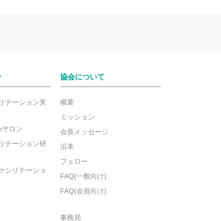
ン
協会について
リテーション実
概要
ミッション
ionサロン
会長メッセージ
リテーション研
沿革
フェロー
ァシリテーショ
FAQ(一般向け)
FAQ(会員向け)
事務局