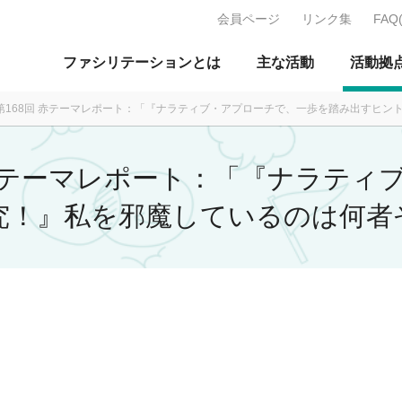
会員ページ
リンク集
FAQ
J：特定非営利活動法人 日本ファ
ファシリテーションとは
主な活動
活動拠
0月 第168回 赤テーマレポート：「『ナラティブ・アプローチで、一歩を踏み出すヒ
8回 赤テーマレポート：「『ナラテ
究！』私を邪魔しているのは何者