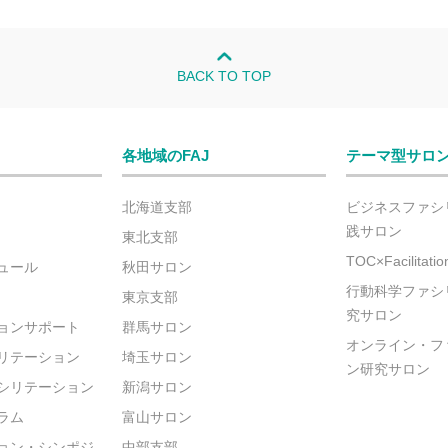
BACK TO TOP
各地域のFAJ
テーマ型サロ
北海道支部
ビジネスファシ
践サロン
東北支部
TOC×Facilitat
ュール
秋田サロン
行動科学ファシ
東京支部
究サロン
ョンサポート
群馬サロン
オンライン・フ
リテーション
埼玉サロン
ン研究サロン
シリテーション
新潟サロン
ラム
富山サロン
ョン・シンポジ
中部支部