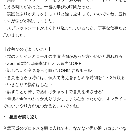
らえる時間があった。一番の学びの時間だった。
・実践とふりかえりをじっくりと繰り返すって、いいですね。疲れ
ますが学びが深まりました。
・スプレッドシートがよく作り込まれているなあ、丁寧な仕事だと
思いました。
【改善がのぞましいこと】
・場のデザインとロールの準備時間があった方がいいと思われる
・Zoomの場合は基本はカメラ/音声はOFF
・話し合いや意見を言う時だけONにするルール
・意見をもらう時には、個人で考えをまとめる時間を１～2分取る
・いきなりの指名はしない
・話すことが苦手であればチャットで意見を出させる"
・最後の全体のふりかえりは少ししまらなかったかな。オンライン
でのいいやり方が見つかるといいですね。
7．担当者振り返り
合意形成のプロセスを頭に入れても、なかなか思い通りにはいかな