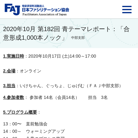
FAJ：特定非営利活動法
2020年10月 第182回 青テーマレポート：「合
意形成1,000本ノック」
中部支部
1.実施日時
：
2020年10月17日 (土)14:00～17:00
2.会場
：オンライン
3.担当
：
いけちゃん、ぐっちょ、じゅげむ
（ＦＡＪ中部支部）
4.参加者数
： 参加者 14名（会員14名） 担当 3名
5.プログラム概要
：
13：00〜 直前勉強会
14：00～ ウォーミングアップ