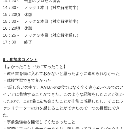
14：20～ 合意のプロセス復習
14：30～ ノック１本目（対立解消前半）
15：20頃 休憩
15：30～ ノック２本目（対立解消前半）
16：20頃 休憩
16：25～ ノック３本目（対立解消通し）
17：30 終了
6．参加者コメント
【よかったこと・役に立ったこと】
・教科書を頭に入れておかないと思ったように進められなかった
・体験学習できて良かった
・"話し合いの中で、AかBかの2択ではなく全く違うZレベルでのア
イデアに着地することができた。このような経験をしたことが無か
ったので、この場に立ち会えたことが非常に感動したし、そこにフ
ァシリテーターの力を感じることができたので一つの目標にでき
た。
・事前勉強会を開催してくださったこと
・実際にファシリテーターをやり、落ち着いてフィードバックをも