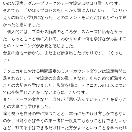
いのが現実。グループワークのテーマ設定はやはり難しいです。
それでも、「やはりプロセスをしっかり頭に入れたい」、「ふりか
えりの時間が学びになった」とのコメントをいただけるとやって良
かったと思いました。
個人的には、プロセス解説のところが、スムーズに話せなかっ
た。もっともっと頭に入れて、わかりやすい例を挙げながら話すこ
とのトレーニングが必要と感じました。
合意の道も一歩から。まだまだ歩き出したばかりです。（ぐっち
ょ）
テクニカルにおける時間設定のミス（カウントダウンは設定時間に
足される）、テーマ設定の文言の難しさなど、あらためて経験する
ことの大切さを学びました。失敗を糧に、テクニカルのミスについ
ては今後同じことをしないようにしたいです。
また、テーマの文言など、自分が「思い込んでいる」ことを疑うこ
との大事さも学びました。
違う視点を自分の中に持つことと、本当にその取り方しかできない
のか、可能ならば全くの第三者に一度見てもらうことはできないか
など、打てる手はできるだけ打った方がよいということを学べた非