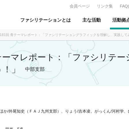
会員ページ
リンク集
FAQ
J：特定非営利活動法人 日本ファ
ファシリテーションとは
主な活動
活動拠
月 第181回 青テーマレポート：「ファシリテーショングラフィックを理解し、実践し
回 青テーマレポート：「ファシリ
う！」
中部支部
ほか/外尾知史（ＦＡＪ九州支部）、りょう/吉本凌、がっくん/河村学、