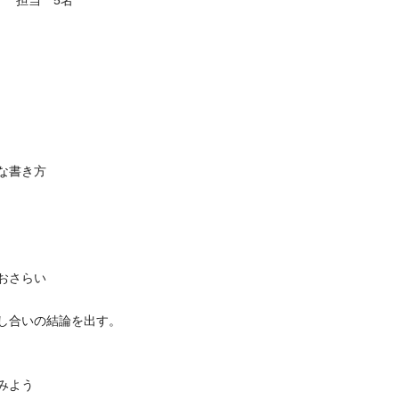
） 担当 5名
な書き方
おさらい
し合いの結論を出す。
みよう