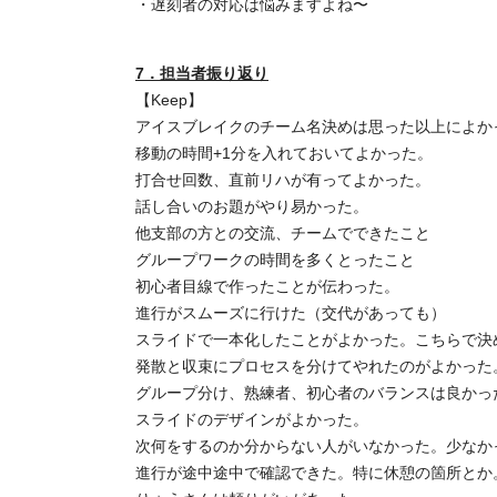
・遅刻者の対応は悩みますよね〜
7．担当者振り返り
【Keep】
アイスブレイクのチーム名決めは思った以上によか
移動の時間+1分を入れておいてよかった。
打合せ回数、直前リハが有ってよかった。
話し合いのお題がやり易かった。
他支部の方との交流、チームでできたこと
グループワークの時間を多くとったこと
初心者目線で作ったことが伝わった。
進行がスムーズに行けた（交代があっても）
スライドで一本化したことがよかった。こちらで決
発散と収束にプロセスを分けてやれたのがよかった
グループ分け、熟練者、初心者のバランスは良かっ
スライドのデザインがよかった。
次何をするのか分からない人がいなかった。少なか
進行が途中途中で確認できた。特に休憩の箇所とか