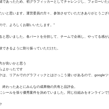
緒であったため、初グラフィッカーとしてチャレンジし、フォローいた
。
たいと思います。運営委員の方々、参加させていただきありがとうござ
で、よろしくお願いいたします。"
ると思いました。各パートを分担して、チームで企画し、やってる感が
験できるように割り振っていただけた。
方が良いかと思う
らよかったです
は、リアルでのグラフィックとはけっこう違いがあるので、googleツ
、終わったあとにみんなの成果物の共有と品評会。
にシールを張り優秀案件を決めていました。同じ仕組みをオンラインで
？