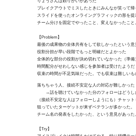
りょうさんは頼りがいがあった
ブレイクアウトでミスしたときにみんなが笑って帰
スライドを使ったオンライングラフィックの形を提
チーム分けを固定でやったこと、変えなかったこと
【Problem】
最後の成果物の全体共有をして欲しかったという意
役割分担が早い段階でもっと明確だとよかった
全体的な部分の役割が決め切れていなかった（準備
時間配分がせわしない感じを参加者は受けたようだ
収束の時間が不足気味だった。でも収束は難しいも
落ちちゃう人、接続不安定な人の対応が難しかった
→話を聴けていなかった分のフォローはどうし
（接続不安定な人はフォローしようにも）チャット
狙っていたターゲットが来ずベテランが多かった。
チーム名の発表をしたかった、という意見があった
【Try】