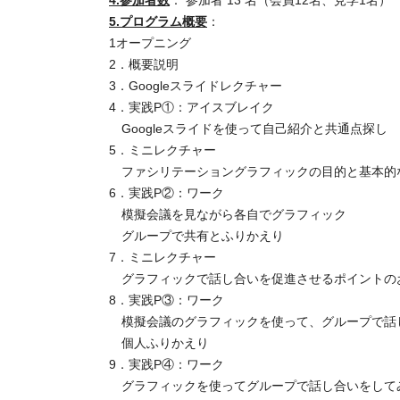
4.参加者数
： 参加者 13 名（会員12名、見学1名
5.プログラム概要
：
1オープニング
2．概要説明
3．Googleスライドレクチャー
4．実践P①：アイスブレイク
Googleスライドを使って自己紹介と共通点探し
5．ミニレクチャー
ファシリテーショングラフィックの目的と基本的
6．実践P②：ワーク
模擬会議を見ながら各自でグラフィック
グループで共有とふりかえり
7．ミニレクチャー
グラフィックで話し合いを促進させるポイントの
8．実践P③：ワーク
模擬会議のグラフィックを使って、グループで話
個人ふりかえり
9．実践P④：ワーク
グラフィックを使ってグループで話し合いをして