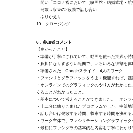
問い「コロナ禍において（映画館・結婚式場・航空会
発散→収束の2段階で話し合い
ふりかえり
10．クロージング
6．参加者コメント
【良かったこと】
・準備が丁寧にされていて、動画を使った実践が特
・負担になりすぎない範囲で、いろいろな役割を体
・準備された Googleスライド 4人のワーク
・ファシリとグラフィックをうまく機能すれば、議
・オンラインでのグラフィックのやり方がわかった
くることがわかったこと。
・基本について考えることができました。 オンラ
・十二分に練りこまれたプログラムでした、中部地
・話し合いは発散する時間、収束する時間を決める
・ワーク主体で、ファシリテーショングラフィック
・最初にファシグラの基本的な内容を丁寧にわかり