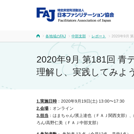
FA
各地域のFAJ
中部支部
レポート
2020年9
ホーム
2020年9月 第181
理解し、実践してみよ
1.実施日時
：2020年9月19日(土) 13:00〜17:30
2.会場
：オンライン
3.担当
：
はまちゃん/濱上達也（ＦＡＪ関西支部）、
ろん/高野仁美（ＦＡＪ中部支部）