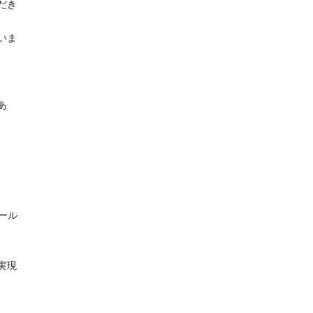
だき
いま
あ
ール
実現