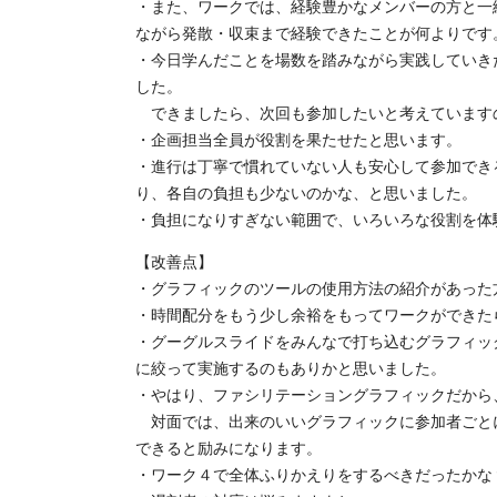
・また、ワークでは、経験豊かなメンバーの方と一
ながら発散・収束まで経験できたことが何よりです
・今日学んだことを場数を踏みながら実践していき
した。
できましたら、次回も参加したいと考えていますの
・企画担当全員が役割を果たせたと思います。
・進行は丁寧で慣れていない人も安心して参加でき
り、各自の負担も少ないのかな、と思いました。
・負担になりすぎない範囲で、いろいろな役割を体
【改善点】
・グラフィックのツールの使用方法の紹介があった
・時間配分をもう少し余裕をもってワークができた
・グーグルスライドをみんなで打ち込むグラフィック
に絞って実施するのもありかと思いました。
・やはり、ファシリテーショングラフィックだから
対面では、出来のいいグラフィックに参加者ごと
できると励みになります。
・ワーク４で全体ふりかえりをするべきだったかな