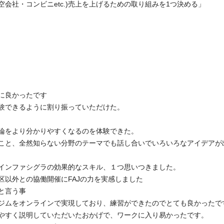
社・コンビニetc.)売上を上げるための取り組みを1つ決める」
に良かったです
験できるように割り振っていただけた。
論をより分かりやすくなるのを体験できた。
こと、全然知らない分野のテーマでも話し合いでいろいろなアイデアが
インファシグラの効果的なスキル、１つ思いつきました。
区以外との協働開催にFAJの力を実感しました
と言う事
ジムをオンラインで実現しており、練習ができたのでとても良かったで
やすく説明していただいたお
かげで、ワークに入り易かったです。