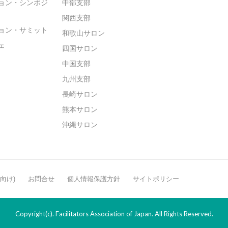
ョン・シンポジ
中部支部
関西支部
ョン・サミット
和歌山サロン
ェ
四国サロン
中国支部
九州支部
長崎サロン
熊本サロン
沖縄サロン
般向け)
お問合せ
個人情報保護方針
サイトポリシー
Copyright(c). Facilitators Association of Japan. All Rights Reserved.