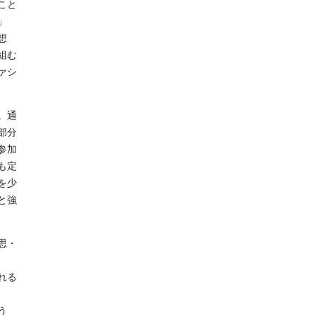
こと
」
想
組む
ァシ
。通
部分
参加
も定
を少
と強
思・
れる
う