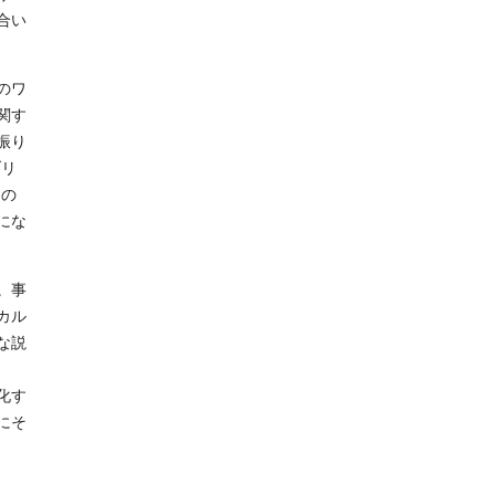
合い
のワ
関す
振り
ブリ
ンの
にな
。事
カル
な説
化す
にそ