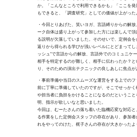
か。「こんなところで利用できるかも」「ここを発
もできると、「調査研究」としての価値が上がった
・今回とりあげた、笑いヨガ、言語縛りからの解放
ーク自体は盛り上がって参加した方には楽しんで頂
る説明が欠落していました。そのせいで、定例会を
返りから得られる学びが浅いレベルにとどまってし
ッシュ"で言語からの解放、言語外でのコミュニケ
相手を特定するのが難しく、相手に伝わったか？と
り、そのための演出テクニックの良しあしに焦点が
・事前準備や当日のスムーズな運営をする上でのフ
前に丁寧に準備していたのですが、そこでせっかく
や担当者に負担をかけることになるのだということ
明、指示が欲しいなと思いました。
今回は、むーたさんの落ち着いた臨機応変な対応と
る作業をした定例会スタッフの存在があり、参加者
れをやってのけた、梶子さんの存在が大きかったよ