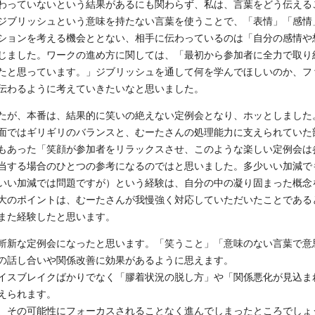
わっていないという結果があるにも関わらず、私は、言葉をどう伝える
ジブリッシュという意味を持たない言葉を使うことで、「表情」「感情
ションを考える機会ととない、相手に伝わっているのは「自分の感情や
じました。ワークの進め方に関しては、「最初から参加者に全力で取り
たと思っています。」ジブリッシュを通して何を学んでほしいのか、フ
伝わるように考えていきたいなと思いました。
たが、本番は、結果的に笑いの絶えない定例会となり、ホッとしました
面ではギリギリのバランスと、むーたさんの処理能力に支えられていた
もあった「笑顔が参加者をリラックスさせ、このような楽しい定例会は
当する場合のひとつの参考になるのではと思いました。多少いい加減で
いい加減では問題ですが）という経験は、自分の中の凝り固まった概念
大のポイントは、むーたさんが我慢強く対応していただいたことである
また経験したと思います。
斬新な定例会になったと思います。「笑うこと」「意味のない言葉で意
の話し合いや関係改善に効果があるように思えます。
イスブレイクばかりでなく「膠着状況の脱し方」や「関係悪化が見込ま
えられます。
、その可能性にフォーカスされることなく進んでしまったところでしょ