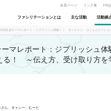
会員ページ
リンク集
FAQ
J：特定非営利活動法人 日本ファ
ファシリテーションとは
主な活動
活動拠
月 第190回 赤テーマレポート：ジブリッシュ体験！！ オンライン・コミュニケー
回 赤テーマレポート：ジブリッシ
える！ ～伝え方、受け取り方を
多さん、キャシー、むーた