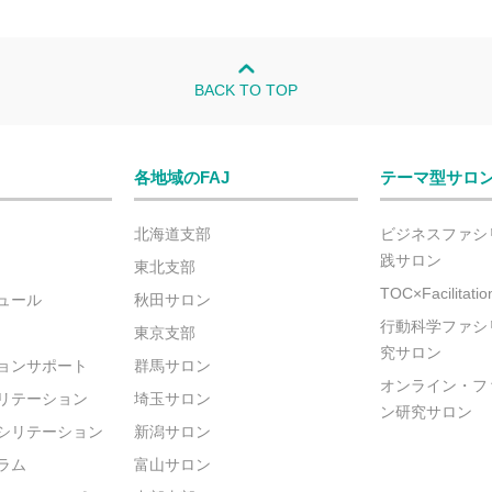
BACK TO TOP
各地域のFAJ
テーマ型サロ
北海道支部
ビジネスファシ
践サロン
東北支部
TOC×Facilitat
ュール
秋田サロン
行動科学ファシ
東京支部
究サロン
ョンサポート
群馬サロン
オンライン・フ
リテーション
埼玉サロン
ン研究サロン
シリテーション
新潟サロン
ラム
富山サロン