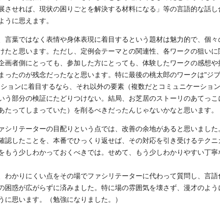
展させれば、現状の困りごとを解決する材料になる」等の言語的な話し
ように思えます。
、言葉ではなく表情や身体表現に着目するという題材は魅力的で、個々
けたと思います。ただし、定例会テーマとの関連性、各ワークの狙いに
企画者側にとっても、参加した方にとっても、体験したワークの感想や
まったのが残念だったなと思います。特に最後の桃太郎のワークは"ジ
ーションに着目するなら、それ以外の要素（複数だとコミュニケーショ
いう部分の検証にたどりつけない。結局、お芝居のストーリのあてっこ
あたってしまっていた）を削るべきだったんじゃないかなと思います。
ァシリテーターの目配りという点では、改善の余地があると思いました
確認したことを、本番でひっくり返せば、その対応を引き受けるテクニ
をもう少しわかっておくべきでは。せめて、もう少しわかりやすい丁寧
、わかりにくい点をその場でファシリテーターに代わって質問し、言語
の困惑が広がらずに済みました。特に場の雰囲気を壊さず、漫才のよう
うに思います。（勉強になりました。）