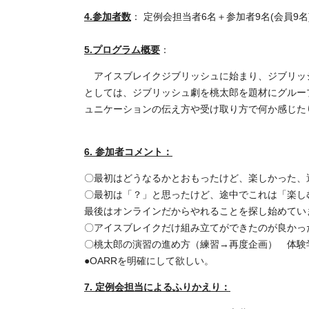
4.参加者数
： 定例会担当者6名＋参加者9名(会員9名
5.プログラム概要
：
アイスブレイクジブリッシュに始まり、ジブリッ
としては、ジブリッシュ劇を桃太郎を題材にグルー
ュニケーションの伝え方や受け取り方で何か感じた
6. 参加者コメント：
〇最初はどうなるかとおもったけど、楽しかった、
〇最初は「？」と思ったけど、途中でこれは「楽し
最後はオンラインだからやれることを探し始めてい
〇アイスブレイクだけ組み立てができたのが良かっ
〇桃太郎の演習の進め方（練習→再度企画） 体験
●OARRを明確にして欲しい。
7. 定例会担当によるふりかえり：