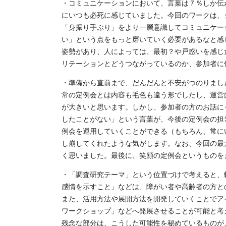
・コミュニケーションにおいて、言葉は７％しか伝
にいつも必死に感じていました。今回のワークは、
「身振り手ぶり」をより一層意識してコミュニケー
い」という点をもっと磨いていく必要があるなと感
姿勢があり、人によっては、最初？や戸惑いを感じ
リテーションとどうつながっているのか、参加者に
・準備から直前まで、だんだんと不安がつのりまし
常の定例会とは内容も毛色も違う形でしたし、運営
が大きいと思います。しかし、参加者の方のお話に
したことがない」という言葉が、今後の定例会の担
例会を運用していくことができる（もちろん、常に
し崩してくれたような気がします。なお、今回の最
く思いました。最後に、笑顔の定例会というものを
・「調査研究テーマ」という位置づけで考えると、
感情を示すこと」などは、障がい者や高齢者の方と
また、活用方法や展開方法を開発していくことでア
ワークショップ」などへ発展させることが可能と考
残念な部分は、こうした可能性を秘めているものが