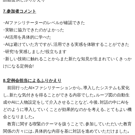
7.参加者コメント
･AIファシリテーターのレベルが確認できた
･実験に協力できたのがよかった
･AI活用を具体的に学べた
･AIは避けていた方ですが､活用できる実感を体験することができた
･研究!を実感しました!役立ちます
･新しい技術に触れることからまた新たな知見が生まれていくきっか
けになる定例会!
8.定例会担当によるふりかえり
前回行ったAI×ファシリテーションから､導入したシステムも変化
し､新たな気付きを得ることができる内容でした｡ループ図の自動生
成やAIに人物設定をして介入させることなど､今後､対話の中にAIを
どのように導入していくことが効果的なのかを考える､とてもよい機
会となりました｡
教育に関する喫緊のテーマを扱うことで､参加していただいた教育
関係の方々には､具体的な内容を基に対話を進めていただけました｡