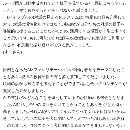
ループ図が自動生成されていく様子を見ていると､最初はもう少し絞
ったテーマでも良かったかもしれないと感じました｡
(ハイラブルの)対話の見える化システムは､精度も内容も充実して
おり､対話の活性化だけではなく､参加者が自分たちの対話の様子を
客観的に捉えることにつながるため､活用できる場面が非常に多くあ
ると思います｡もし､可能であればFAJの定例会でも定期的に利用で
きると､有意義な振り返りができる気がしました｡
(すーさん)
恒例となったAI×ファシリテーション｡今回は教育をテーマにしたこ
ともあり､現役の教育関係の方も多く参加してくださいました｡
現場の話から対応策を考えることができて､話し合いのコンテンツが
充実した気がしました｡
AIの方は､今､どんなことを研究しているのかに触れる機会となりま
した｡AIに話し合いの進行を助けてもらうこともありそう!と期待が
高まりました｡FGもAIがリアルタイムでやってくれる日は近いかも｡
そして､話し合いの様子を客観的にみてくれていたAIもあり､読み解
くのも楽しく､自分のクセも客観的に見る事ができました｡なかなか