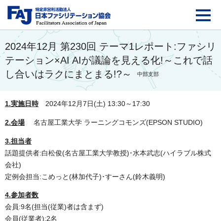
FAJ：特定非営利活動法
2024年12月 第230回 テーマ1レポート:ファシリ
テーション×AI AIが議論を見える化!～これで話
し合いはラクにまとまる!?～
中部支部
1.実施日時
2024年12月7日(土) 13:30～17:30
2.会場
名古屋工業大学 ラーニングコモンズ(EPSON STUDIO)
3.担当者
話題提供者:白松俊(名古屋工業大学教授)･水本武志(ハイラブル株式
会社)
定例会担当:こめっと(林加代子)･すーさん(鈴木義明)
4.参加者数
会員:9名(担当(従業)者は含まず)
会員(従業者):2名