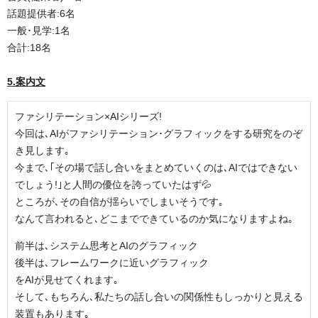
話題提供者:6名
一般･見学:1名
合計:18名
5.案内文
ファシリテーション×AIシリーズ!
今回は､AIがファシリテーション･グラフィックをする研究をのぞ
き見します｡
今まで､｢その場で話し合いをまとめていくのは､AIではできない
でしょう!｣と人間の優位を誇っていたはず💦
ところが､その自信が揺らいでしまいそうです｡
なんて言われると､どこまでできているのか気になりますよね｡
前半は､システム思考とAIのグラフィック
後半は､フレームワークに近いグラフィック
をAIが見せてくれます｡
そして､もちろん､私たちの話し合いの関係性もしっかりと見える
装置もあります｡