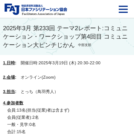
FAJ：特定非営利活動法
2025年3月 第233回 テーマ2レポート:コミュニ
ケーション・ワークショップ第4回目 コミュニ
ケーション大ピンチじかん
中部支部
1.日時
:
開催日時:2025年3月19日 (木) 20:30-22:00
2.会場
:
オンライン(Zoom)
3.担当
:
とっち（鳥羽秀人）
4.参加者数
会員:13名(担当(従業)者は含まず)
会員(従業者):2名
一般・見学:0名
合計:15名