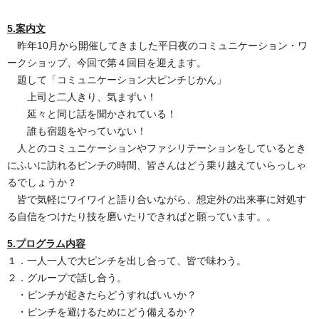
5.案内文
昨年
10
月から開催してきました平日夜のコミュニケーション・ワ
ークショップ、今回で第４回目を迎えます。
題して「コミュニケーション大ピンチじかん」
上司と二人きり、気まずい！
延々と同じ話を聞かされている！
誰も宿題をやっていない！
人とのコミュニケーションやファシリテーションをしているとき
にふいに訪れるピンチの時間、皆さんはどう乗り越えていらっしゃ
るでしょうか？
皆で気軽にワイワイと語り合いながら、想定外の出来事に対処す
る自信をつけたり技を磨いたりできればと願っています。。
5.プログラム内容
１．一人一人で大ピンチを出し合って、皆で味わう。
２．グループで話し合う。
・ピンチが起きたらどうすればいいか？
・ピンチを避けるためにどう備えるか？