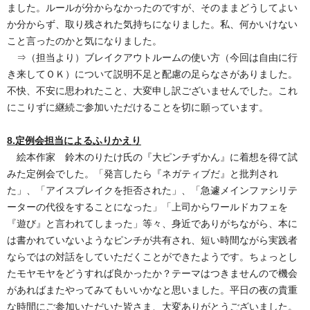
ました。ルールが分からなかったのですが、そのままどうしてよい
か分からず、取り残された気持ちになりました。私、何かいけない
こと言ったのかと気になりました。
⇒（担当より）ブレイクアウトルームの使い方（今回は自由に行
き来してＯＫ）について説明不足と配慮の足らなさがありました。
不快、不安に思われたこと、大変申し訳ございませんでした。これ
にこりずに継続ご参加いただけることを切に願っています。
8.定例会担当によるふりかえり
絵本作家 鈴木のりたけ氏の『大ピンチずかん』に着想を得て試
みた定例会でした。「発言したら『ネガティブだ』と批判され
た」、「アイスブレイクを拒否された」、「急遽メインファシリテ
ーターの代役をすることになった」「上司からワールドカフェを
『遊び』と言われてしまった」等々、身近でありがちながら、本に
は書かれていないようなピンチが共有され、短い時間ながら実践者
ならではの対話をしていただくことができたようです。ちょっとし
たモヤモヤをどうすれば良かったか？テーマはつきませんので機会
があればまたやってみてもいいかなと思いました。平日の夜の貴重
な時間にご参加いただいた皆さま、大変ありがとうございました。