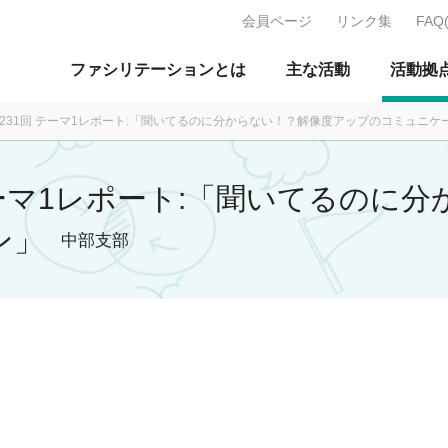
会員ページ
リンク集
FAQ
J：特定非営利活動法人 日本ファ
ファシリテーションとは
主な活動
活動拠
 第231回 テーマ1レポート:「聞いてるのに分からない！？解像度アップのコミュニケ
回 テーマ1レポート:「聞いてるの
ン」
中部支部