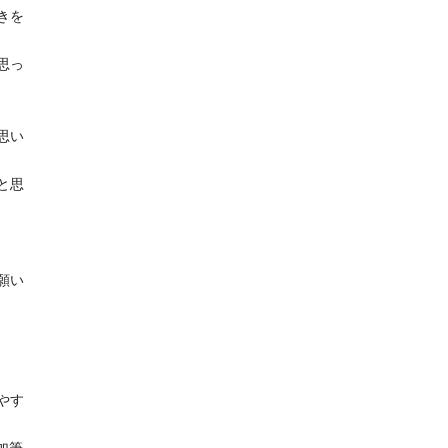
きを
思っ
思い
と思
願い
やす