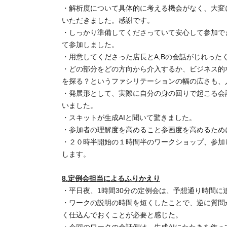
・解析度について具体的に考える機会がなく、大変
いただきました。感謝です。
・しっかり準備してくださっていて安心して参加で
て参加しました。
・用意してくださった店長とA,Bの会話がじれった
・どの部分をどの方向から介入するか、ビジネス的
を探る？というファシリテーションの幅の広さも、
・発展形として、実際に自分の身の回りで起こる会
いました。
・スキットが生成AIと聞いて驚きました。
・参加者の理解度を高めること参画度を高めるため
・２０時半開始の１時間半のワークショップ、参加
します。
8.定例会担当によるふりかえり
・平日夜、1時間30分の定例会は、予想通り時間
・ワークの説明の時間を短くしたことで、逆に質問
く仕込んでおくことが必要と感じた。