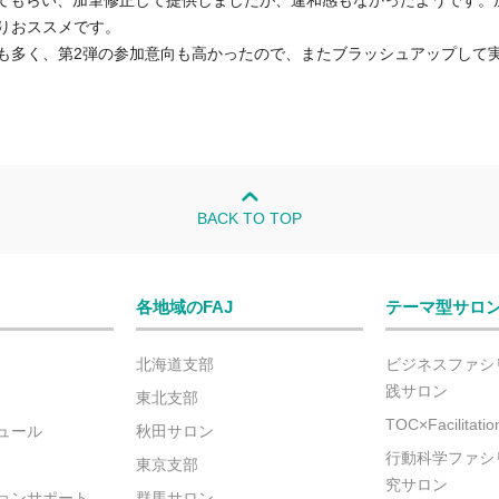
ってもらい、加筆修正して提供しましたが、違和感もなかったようです。
りおススメです。
も多く、第2弾の参加意向も高かったので、またブラッシュアップして
BACK TO TOP
各地域のFAJ
テーマ型サロ
北海道支部
ビジネスファシ
践サロン
東北支部
TOC×Facilitat
ュール
秋田サロン
行動科学ファシ
東京支部
究サロン
ョンサポート
群馬サロン