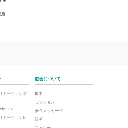
加筆
実施
ン
協会について
リテーション実
概要
ミッション
ionサロン
会長メッセージ
リテーション研
沿革
フェロー