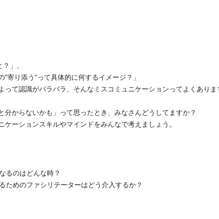
と？」、
"寄り添う"
って具体的に何するイメージ？」
よって認識がバラバラ、
そんなミスコミュニケーションってよくありま
と分からないかも」って思ったとき、
みなさんどうしてますか？
ニケーションスキルやマ
インドをみんなで考えましょう。
低くなるのはどんな時？
を高めるためのファシリテーターはどう介入するか？