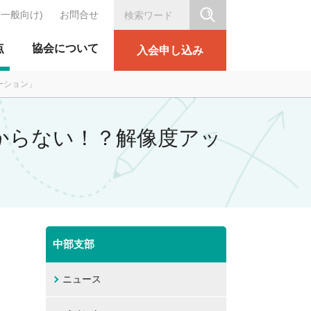
(一般向け)
お問合せ
シリテーション協会
点
協会について
入会申し込み
ーション」
に分からない！？解像度アッ
中部支部
ニュース