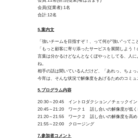
会員:11名(担当(従業)者は含まず)
会員(従業者):1名
合計:12名
5.案内文
「強いチームを目指すぞ！、って何が"強い"ってこ
「もっと顧客に寄り添ったサービスを展開しよう！の
言葉は分かるけどなんとなくぼやっとしてる、
人に
ね。
相手の話は聞いているんだけど、「あれっ、
ちょっ
今宵は、
そんな状況で解像度をあげるためのコミュ
5.プログラム内容
20:30～20:45 イントロダクション／チェックイン
20:45～21:20 ワーク１ 話し合いの解像度が
21:20～21:55 ワーク２ 話し合いの解像度
21:55～22:00 クロージング
7.参加者コメント