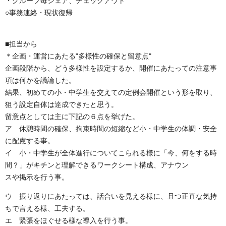
・グループ毎シェア、チェックアウト
○事務連絡・現状復帰
■担当から
＊企画・運営にあたる"多様性の確保と留意点"
企画段階から、どう多様性を設定するか、開催にあたっての注意事
項は何かを議論した。
結果、初めての小・中学生を交えての定例会開催という形を取り、
狙う設定自体は達成できたと思う。
留意点としては主に下記の６点を挙げた。
ア 休憩時間の確保、拘束時間の短縮など小・中学生の体調・安全
に配慮する事。
イ 小・中学生が全体進行についてこられる様に「今、何をする時
間？」がキチンと理解できるワークシート構成、アナウン
スや掲示を行う事。
ウ 振り返りにあたっては、話合いを見える様に、且つ正直な気持
ちで言える様、工夫する。
エ 緊張をほぐせる様な導入を行う事。