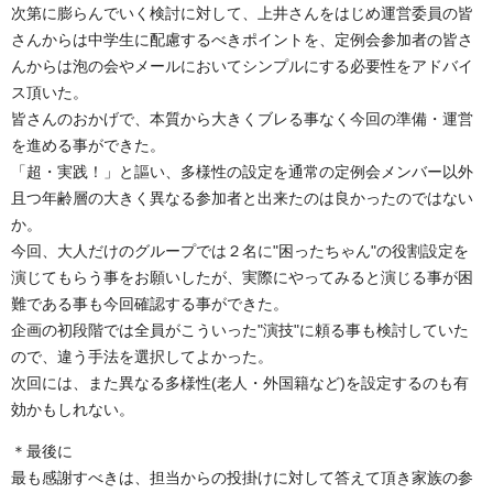
次第に膨らんでいく検討に対して、上井さんをはじめ運営委員の皆
さんからは中学生に配慮するべきポイントを、定例会参加者の皆さ
んからは泡の会やメールにおいてシンプルにする必要性をアドバイ
ス頂いた。
皆さんのおかげで、本質から大きくブレる事なく今回の準備・運営
を進める事ができた。
「超・実践！」と謳い、多様性の設定を通常の定例会メンバー以外
且つ年齢層の大きく異なる参加者と出来たのは良かったのではない
か。
今回、大人だけのグループでは２名に"困ったちゃん"の役割設定を
演じてもらう事をお願いしたが、実際にやってみると演じる事が困
難である事も今回確認する事ができた。
企画の初段階では全員がこういった"演技"に頼る事も検討していた
ので、違う手法を選択してよかった。
次回には、また異なる多様性(老人・外国籍など)を設定するのも有
効かもしれない。
＊最後に
最も感謝すべきは、担当からの投掛けに対して答えて頂き家族の参