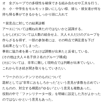
オ 全グループでの多様性を確保できる組み合わせや工夫を行う。
カ 小・中学生をモルモット扱いにしない様、彼ら・彼女達が何を
持ち帰る事ができるかをしっかり頭に入れて
＊留意点に対しての結果診断
ア〜エについては概ね出来たのではないかと認識する。
しかし(オ)については人数の組合せ上、大人４人だけのグループを
作らざるを得ず、一部の参加者には、その時点で満足度を下げ
る結果となってしまった。
事前に協力者を募っておけば調整が出来たと反省している。
(その他は大人４名子供２名のグループ構成)
(カ)については、非常に難しく現時点では判断が出来ていない。
これから引き続き聞き取りをしていきたい。
＊ワークのコンテンツそのものについて
題材としては"非常におもしろかった"という意見が多数を占めてい
たものの、対立する構図が"ゆるい"という意見も複数あった。
役割の中で「ファシリテーター役」を明確に設定した方がよかった
のではないかという意見もあった。