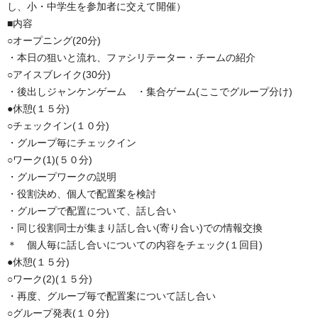
し、小・中学生を参加者に交えて開催）
■内容
○オープニング(20分)
・本日の狙いと流れ、ファシリテーター・チームの紹介
○アイスブレイク(30分)
・後出しジャンケンゲーム ・集合ゲーム(ここでグループ分け)
●休憩(１５分)
○チェックイン(１０分)
・グループ毎にチェックイン
○ワーク(1)(５０分)
・グループワークの説明
・役割決め、個人で配置案を検討
・グループで配置について、話し合い
・同じ役割同士が集まり話し合い(寄り合い)での情報交換
＊ 個人毎に話し合いについての内容をチェック(１回目)
●休憩(１５分)
○ワーク(2)(１５分)
・再度、グループ毎で配置案について話し合い
○グループ発表(１０分)