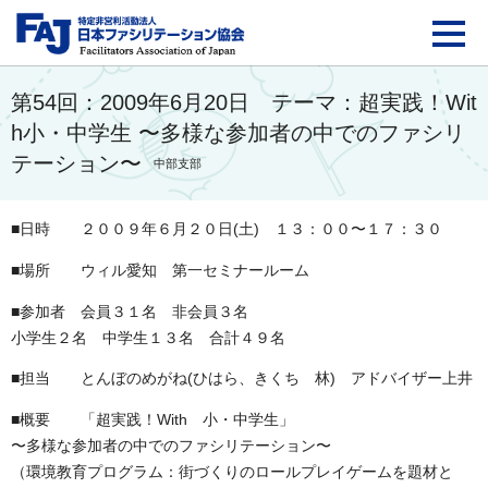
FAJ：特定非営利活動法
第54回：2009年6月20日 テーマ：超実践！Wit
h小・中学生 〜多様な参加者の中でのファシリ
テーション〜
中部支部
■日時 ２００９年６月２０日(土) １３：００〜１７：３０
■場所 ウィル愛知 第一セミナールーム
■参加者 会員３１名 非会員３名
小学生２名 中学生１３名 合計４９名
■担当 とんぼのめがね(ひはら、きくち 林) アドバイザー上井
■概要 「超実践！With 小・中学生」
〜多様な参加者の中でのファシリテーション〜
（環境教育プログラム：街づくりのロールプレイゲームを題材と