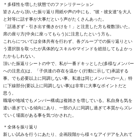
＊多様性を増した状態でのファシリテーション
皆さんから頂いた振り返り用紙や声の中にも、"彼・彼女達"を大人
と対等に話す事が大事だという声がたくさんあった。
「話過ぎず・引き出す働きかけを！」と注意した方も複数頂いた。
席の座り方(中央に座ってもらう)に注意したという方も。
これらについては全体共有を行わず、各グループでの振り返りとい
う選択肢を取ったが具体的なスキルやマインドを総括してもよかっ
たかもしれない。
頂いた振返りシートの中で、私が一番ドキッとした(多様なメンバー
への注意点)は、「子供達の存在を温かく(行動に示して)承認する
事。でも必要以上に同調しない事。私達は同じメンバーの一人」特
に下線部分(要以上に同調しない事)は非常に大事なポイントだと
思う。
職場や地域でもメンバー構成は複雑さを増している。私自身も気を
遣い過ぎている傾向にあり、一部の人に同調し過ぎて本質からズレ
ていく場面がある事を気づかされた。
＊全体を振り返り
新しい試みを行うにあたり、企画段階から様々なアイデアを入れて