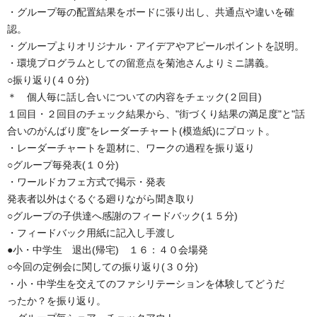
・グループ毎の配置結果をボードに張り出し、共通点や違いを確
認。
・グループよりオリジナル・アイデアやアピールポイントを説明。
・環境プログラムとしての留意点を菊池さんよりミニ講義。
○振り返り(４０分)
＊ 個人毎に話し合いについての内容をチェック(２回目)
１回目・２回目のチェック結果から、"街づくり結果の満足度"と"話
合いのがんばり度"をレーダーチャート(模造紙)にプロット。
・レーダーチャートを題材に、ワークの過程を振り返り
○グループ毎発表(１０分)
・ワールドカフェ方式で掲示・発表
発表者以外はぐるぐる廻りながら聞き取り
○グループの子供達へ感謝のフィードバック(１５分)
・フィードバック用紙に記入し手渡し
●小・中学生 退出(帰宅) １６：４０会場発
○今回の定例会に関しての振り返り(３０分)
・小・中学生を交えてのファシリテーションを体験してどうだ
ったか？を振り返り。