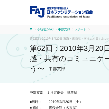
FA
各地域のFAJ
中部支部
レポート
ホーム
第62回：2010年3月20日 東海・東南海・南海大地震
第62回：2010年3月
感・共有のコミュニケ
う〜
中部支部
中部支部 ３月定例会 議事録
■日時： 2010年3月20日（土）
■場所： 東桜会館（名古屋）