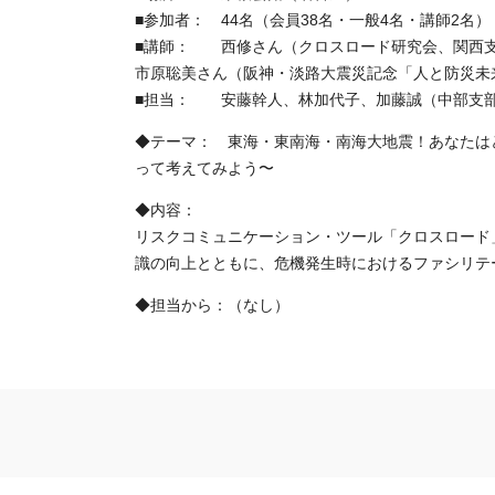
■参加者： 44名（会員38名・一般4名・講師2名）
■講師： 西修さん（クロスロード研究会、関西
市原聡美さん（阪神・淡路大震災記念「人と防災未
■担当： 安藤幹人、林加代子、加藤誠（中部支
◆テーマ： 東海・東南海・南海大地震！あなたは
って考えてみよう〜
◆内容：
リスクコミュニケーション・ツール「クロスロード
識の向上とともに、危機発生時におけるファシリテ
◆担当から：（なし）