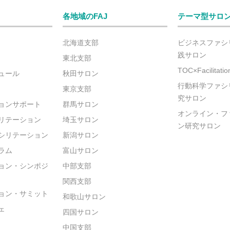
各地域のFAJ
テーマ型サロ
北海道支部
ビジネスファシ
践サロン
東北支部
TOC×Facilitat
ュール
秋田サロン
行動科学ファシ
東京支部
究サロン
ョンサポート
群馬サロン
オンライン・フ
リテーション
埼玉サロン
ン研究サロン
シリテーション
新潟サロン
ラム
富山サロン
ョン・シンポジ
中部支部
関西支部
ョン・サミット
和歌山サロン
ェ
四国サロン
中国支部