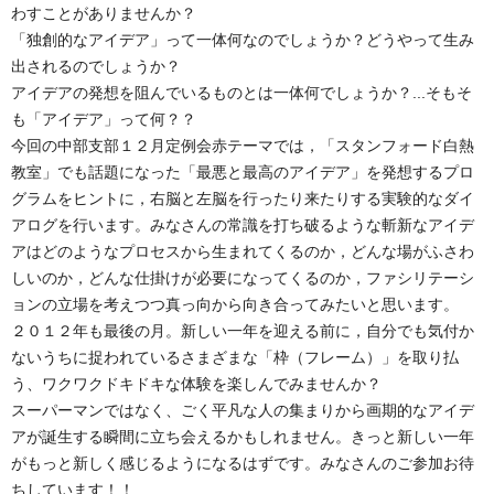
わすことがありませんか？
「独創的なアイデア」って一体何なのでしょうか？どうやって生み
出されるのでしょうか？
アイデアの発想を阻んでいるものとは一体何でしょうか？...そもそ
も「アイデア」って何？？
今回の中部支部１２月定例会赤テーマでは，「スタンフォード白熱
教室」でも話題になった「最悪と最高のアイデア」を発想するプロ
グラムをヒントに，右脳と左脳を行ったり来たりする実験的なダイ
アログを行います。みなさんの常識を打ち破るような斬新なアイデ
アはどのようなプロセスから生まれてくるのか，どんな場がふさわ
しいのか，どんな仕掛けが必要になってくるのか，ファシリテーシ
ョンの立場を考えつつ真っ向から向き合ってみたいと思います。
２０１２年も最後の月。新しい一年を迎える前に，自分でも気付か
ないうちに捉われているさまざまな「枠（フレーム）」を取り払
う、ワクワクドキドキな体験を楽しんでみませんか？
スーパーマンではなく、ごく平凡な人の集まりから画期的なアイデ
アが誕生する瞬間に立ち会えるかもしれません。きっと新しい一年
がもっと新しく感じるようになるはずです。みなさんのご参加お待
ちしています！！