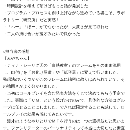
・時間設計を考えて頂けばもっと話が発展した
・プログラム・プロセスを創り上げながら進めている姿こそ、ラボ
ラトリー（研究所）だと実感！
・「へー」「ほー」がでなかったが、大変さが見て取れた
・二人の掛け合いが漫才みたいで良かった
○担当者の感想
【みやちゃん】
・ティナ・シーリグ氏の「白熱教室」のフレームをそのまま流用
し、肉付けを「お化け屋敷」や「紙容器」に変えて行いました。
発想法のいくつかがこのフレームに綿密に散りばめられていて、そ
の強固さがよく分かりました。
・当初はロールプレイを含む発表方法をくじで決めてもらう予定で
した。実際は「ＣＭ」という投げかけのみで、具体的な方法はグル
ープに任せることにしました。できれば限定することも試して、ロ
ールプレイの効果も感じてみたいです。
・漫才のようなやりとりでＭＦを行うのは一つの選択肢だと思いま
す。ファシリテーターのパーソナリティって本当に大切だなと素直