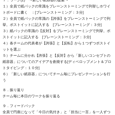
７．ワーク(2) 〜新しい紙容器の提案〜
１）全員で紙パックの常識をブレーンストーミングで列挙しホワイ
トボードに書く ：[ブレーンストーミング：３分]
２）全員で紙パックの常識の【誇張】をブレーンストーミングで列
挙。ポストイットに記入する [ブレーンストーミング：３分]
３）紙パックの常識の【反対】をブレーンストーミングで列挙。ポ
ストイットに記入する [ブレーンストーミング：３分]
４）各チームの代表者が【誇張】と【反転】から１つずつポストイ
ットを選ぶ
５）チームに分かれ【誇張】と【反対】から「新しいコンセプトの
紙容器」についてのアイデアを創発する[ディベロップメント＆プロ
トタイピング：１０分]
６）「新しい紙容器」についてチーム毎にプレゼンテーションを行
う
８．振り返り
チーム毎に本日のワークを振り返る
９．フィードバック
全員で円座になって「今日の気付き」と「担当に一言」を一人ずつ