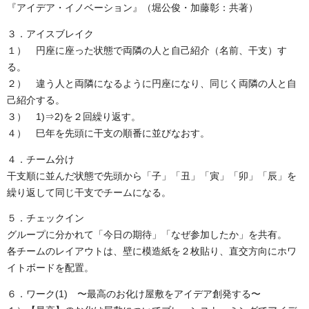
『アイデア・イノベーション』（堀公俊・加藤彰：共著）
３．アイスブレイク
１） 円座に座った状態で両隣の人と自己紹介（名前、干支）す
る。
２） 違う人と両隣になるように円座になり、同じく両隣の人と自
己紹介する。
３） 1)⇒2)を２回繰り返す。
４） 巳年を先頭に干支の順番に並びなおす。
４．チーム分け
干支順に並んだ状態で先頭から「子」「丑」「寅」「卯」「辰」を
繰り返して同じ干支でチームになる。
５．チェックイン
グループに分かれて「今日の期待」「なぜ参加したか」を共有。
各チームのレイアウトは、壁に模造紙を２枚貼り、直交方向にホワ
イトボードを配置。
６．ワーク(1) 〜最高のお化け屋敷をアイデア創発する〜