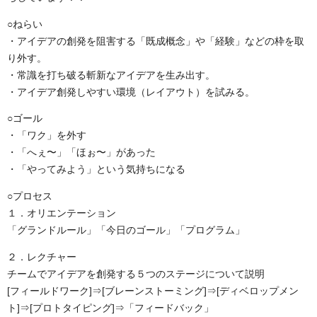
○ねらい
・アイデアの創発を阻害する「既成概念」や「経験」などの枠を取
り外す。
・常識を打ち破る斬新なアイデアを生み出す。
・アイデア創発しやすい環境（レイアウト）を試みる。
○ゴール
・「ワク」を外す
・「へぇ〜」「ほぉ〜」があった
・「やってみよう」という気持ちになる
○プロセス
１．オリエンテーション
「グランドルール」「今日のゴール」「プログラム」
２．レクチャー
チームでアイデアを創発する５つのステージについて説明
[フィールドワーク]⇒[ブレーンストーミング]⇒[ディベロップメン
ト]⇒[プロトタイピング]⇒「フィードバック」