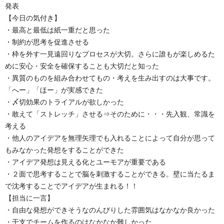
発表
【今日の気付き】
・最高と最低は紙一重だと思った
・制約が思考を促進させる
・枠を外す一見遠回りなプロセスが大切。さらに誰もが楽しめるた
めに安心・安全を確保することも大切だと知った
・異質のものを組み合わせてもの・考えを生み出すのは大事です。
「へー」「ほー」が実感できた
・〆切効果のトライアルが欲しかった
・敢えて「ストレッチ」させる⇒そのために・・・先入観、常識を
考える
・他人のアイデアを無理矢理でも入れることによって自分が思って
もみなかった発想をすることができた
・アイデア発想は見える化とユーモアが重要である
・２面で思考することで脳を刺激することができる。壁に当たるま
で沈考することでアイデアが生まれる！！
【担当に一言】
・自由な発想ができそうなのんびりした雰囲気はなかなか良かった
・干支でチームを作るのはなかなか難しかった