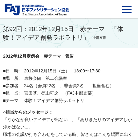
FAJ：特定非営利活動法
第92回：2012年12月15日 赤テーマ 「体
験！アイデア創発ラボラトリ」
中部支部
2012年12月定例会 赤テーマ 報告
■日 時: 2012年12月15日（土） 13:00〜17:30
■場 所: 東桜会館 第二会議室
■参加者: 24名（会員22名 、非会員2名 担当含む）
■担 当: 宮田基、徳山可之 （FAJ中部支部）
■テーマ: 体験！アイデア創発ラボラトリ
○担当からのメッセージ：
「なかなか良いアイデアが出ない...」「ありきたりのアイデアしか
浮かばない...」
職場の会議や打ち合わせをしている時、皆さんはこんな場面に出く