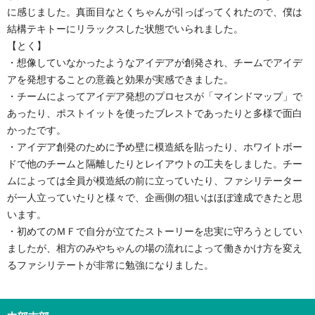
に感じました。真面目なとくちゃんが引っぱってくれたので、僕は
結構テキトーにリラックスした状態でいられました。
【とく】
・想像していなかったようなアイデアが創発され、チームでアイデ
アを発想することの意義と効果が実感できました。
・チームによってアイデア発想のプロセスが「マインドマップ」で
あったり、ポストイットを使ったブレストであったりと多様で面白
かったです。
・アイデア創発のために予め壁に模造紙を貼ったり、ホワイトボー
ドで他のチームと隔離したりとレイアウトの工夫をしました。チー
ムによっては全員が模造紙の前に立っていたり、ファシリテーター
が一人立っていたりと様々で、企画側の狙いはほぼ達成できたと思
います。
・初めてのＭＦで自分が立てたストーリーを忠実に守ろうとしてい
ましたが、相方のみやちゃんの場の流れによって働きかけ方を変え
るファシリテートが非常に勉強になりました。