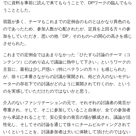
でに資料を事前に読んで来てもらうことで、DPワークの臨んでもら
うこととした。
宿題が多く、テーマもこれまでの定例会のものとはかなり異色のも
のであったため、参加人数が心配されたが、定員を上回る方々の参
加をしていただき、思いの他「DP」そのものへの関心の高さを感じ
させられた。
これまでの定例会ではあまりなかった「ひたすら討論のテーマ（コ
ンテンツ）にのめり込んで議論に熱中して下さい」というワークの
主旨に、最初は少し戸惑い（特にベテランの方々）も感じられた
が、徐々に本番さながらの討議が展開され、殆ど介入のないモデレ
ーターの存在下での討議がどのように展開されて行くのか、という
のを実感していただけたのではないかと思う。
介入のないファシリテーションの元で、それぞれの討議者の発言が
尊重され、そして、そこに参加していること自体が、全ての参加者
から承認されることで、安心安全の発言の場が醸成され、議論が活
性化し、そしてその討論を通じて徐々にチームビルディングされて
いくということを、討議参加者は大いに体験して頂けたのではない