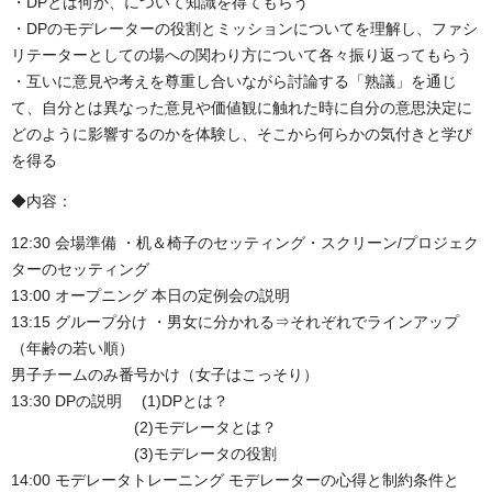
・DPとは何か、について知識を得てもらう
・DPのモデレーターの役割とミッションについてを理解し、ファシ
リテーターとしての場への関わり方について各々振り返ってもらう
・互いに意見や考えを尊重し合いながら討論する「熟議」を通じ
て、自分とは異なった意見や価値観に触れた時に自分の意思決定に
どのように影響するのかを体験し、そこから何らかの気付きと学び
を得る
◆内容：
12:30 会場準備 ・机＆椅子のセッティング・スクリーン/プロジェク
ターのセッティング
13:00 オープニング 本日の定例会の説明
13:15 グループ分け ・男女に分かれる⇒それぞれでラインアップ
（年齢の若い順）
男子チームのみ番号かけ（女子はこっそり）
13:30 DPの説明 (1)DPとは？
(2)モデレータとは？
(3)モデレータの役割
14:00 モデレータトレーニング モデレーターの心得と制約条件と