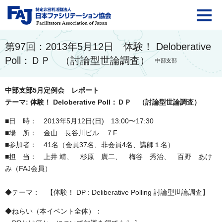
FAJ：特定非営利活動法
第97回：2013年5月12日 体験！ Deloberative
Poll：ＤＰ （討論型世論調査）
中部支部
中部支部5月定例会 レポート
テーマ: 体験！ Deloberative Poll：ＤＰ （討論型世論調査）
■日 時： 2013年5月12日(日) 13:00〜17:30
■場 所： 金山 長谷川ビル ７F
■参加者： 41名（会員37名、非会員4名、講師１名）
■担 当： 上井 靖、 杉原 廣二、 梅谷 秀治、 百野 あけ
み（FAJ会員）
◆テーマ： 【体験！ DP : Deliberative Polling 討論型世論調査】
◆ねらい（本イベント全体）：