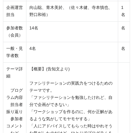
企画運営
向山聡、青木美於、（佐々木健、寺本慎也、
1
担当
野口和裕）
名
参加者数
14名
名
（会員）
一般・見
4名
名
学者数
テーマ詳
【概要】(告知文より)
細
ファシリテーションの実践力をつけるための
プログ
テーマです。
ラム内容
「ファシリテーションを勉強したけれど、自
担当者
分で企画ができない」
振り返り
「ワークショップを作るのに、何か正解があ
参加者
るような気がしてモヤモヤする」
コメント
「人にアドバイスしてもらった時はやれそう