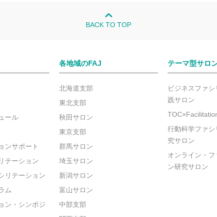
BACK TO TOP
各地域のFAJ
テーマ型サロ
北海道支部
ビジネスファシ
践サロン
東北支部
TOC×Facilitat
ュール
秋田サロン
行動科学ファシ
東京支部
究サロン
ョンサポート
群馬サロン
オンライン・フ
リテーション
埼玉サロン
ン研究サロン
シリテーション
新潟サロン
ラム
富山サロン
ョン・シンポジ
中部支部