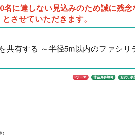
10名に達しない見込みのため誠に残念
)、とさせていただきます。
を共有する ～半径5m以内のファシリ
Pテーマ
非会員参加可
お試し参
室）
