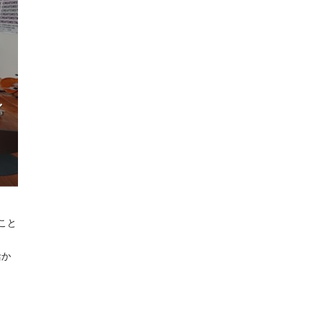
こと
活か