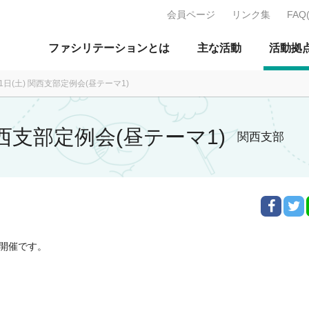
会員ページ
リンク集
FAQ
J：特定非営利活動法人 日本ファ
ファシリテーションとは
主な活動
活動拠
11日(土) 関西支部定例会(昼テーマ1)
 関西支部定例会(昼テーマ1)
関西支部
の開催です。