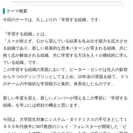
テーマ概要
今回のテーマは、久しぶりの「学習する組織」です。

『学習する組織』とは、

「人々が絶えず、心から望んでいる結果を生み出す能力を拡大させ
る組織であり、新しい発展的な思考パターンが育まれる組織、共に
抱く志が解放される組織、共に学習する方法を人々が継続的に学ん
でいる組織」です。

この学習する組織の実践において、ピーター・センゲは先人の叡智
から５つのディシプリンとしてまとめ、10年余の実践を経て、３つ
のチームの中核的な学習能力と集約、体系化したものです。

新しい年度を迎え、新しいメンバーが増えるこの季節に「学習する
組織」を学ぶには絶好の機会と思います。
今回は、大学院生対象にシステム・ダイナミクスの手引きとして１
９５０年代後半にMIT教授のジェイ・フォレスターが開発した「ビ