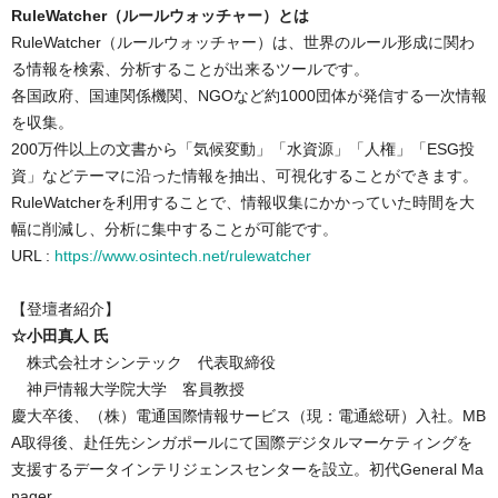
RuleWatcher（ルールウォッチャー）とは
RuleWatcher（ルールウォッチャー）は、世界のルール形成に関わ
る情報を検索、分析することが出来るツールです。
各国政府、国連関係機関、NGOなど約1000団体が発信する一次情報
を収集。
200万件以上の文書から「気候変動」「水資源」「人権」「ESG投
資」などテーマに沿った情報を抽出、可視化することができます。
RuleWatcherを利用することで、情報収集にかかっていた時間を大
幅に削減し、分析に集中することが可能です。

URL : 
https://www.osintech.net/rulewatcher
☆小田真人 氏
　株式会社オシンテック　代表取締役   

　神戸情報大学院大学　客員教授

慶大卒後、（株）電通国際情報サービス（現：電通総研）入社。MB
A取得後、赴任先シンガポールにて国際デジタルマーケティングを
支援するデータインテリジェンスセンターを設立。初代General Ma
nager。
