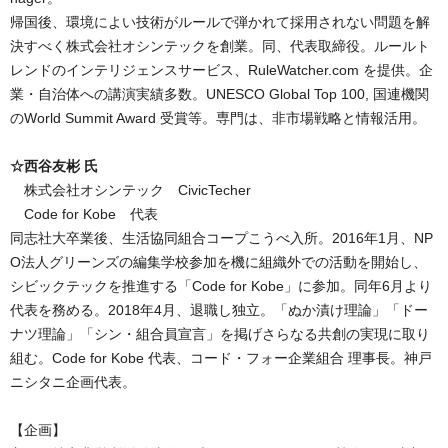
帰国後、環境によい技術がルールで弾かれて採用されない問題を解
決すべく株式会社オシンテックを創業。同、代表取締役。ルールト
レンドのインテリジェンスサービス、RuleWatcher.com を提供。企
業・自治体への講演実績多数。UNESCO Global Top 100, 国連機関
のWorld Summit Award 受賞等。専門は、非市場戦略と情報活用。

☆西谷友彬 氏
　株式会社オシンテック　CivicTecher

　Code for Kobe　代表

同志社大卒業後、生活協同組合コープこうべ入所。2016年1月、NP
O法人グリーンズの編集学校参加を機に組織外での活動を開始し、
シビックテックを推進する「Code for Kobe」に参加。同年6月より
代表を務める。2018年4月、退職し独立。「ぬか漬け理論」「ドー
ナツ理論」「シン・組合員宣言」を掲げさらなる共創の実現に取り
組む。Code for Kobe 代表、コード・フォー企業組合 理事長。神戸
【企画】