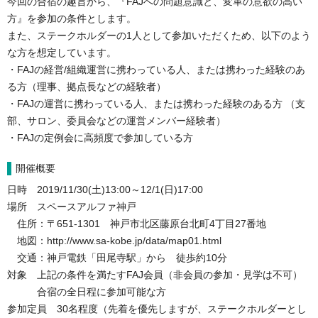
今回の合宿の趣旨から、『FAJへの問題意識と、変革の意欲の高い
方』を参加の条件とします。
また、ステークホルダーの1人として参加いただくため、以下のよう
な方を想定しています。
・FAJの経営/組織運営に携わっている人、または携わった経験のあ
る方（理事、拠点長などの経験者）
・FAJの運営に携わっている人、または携わった経験のある方 （支
部、サロン、委員会などの運営メンバー経験者）
・FAJの定例会に高頻度で参加している方
開催概要
日時 2019/11/30(土)13:00～12/1(日)17:00
場所 スペースアルファ神戸
住所：〒651-1301 神戸市北区藤原台北町4丁目27番地
地図：http://www.sa-kobe.jp/data/map01.html
交通：神戸電鉄「田尾寺駅」から 徒歩約10分
対象 上記の条件を満たすFAJ会員（非会員の参加・見学は不可）
合宿の全日程に参加可能な方
参加定員 30名程度（先着を優先しますが、ステークホルダーとし