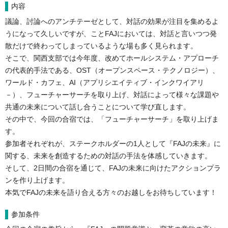
内容
議論、討論へのアンチテーゼとして、対話の効果が注目を集めるよ
うになって久しいですが、ことFAJにおいては、対話と言いつつ発
散だけで終わってしまっているような場も多く見られます。
そこで、関西支部では今年度、改めてホールシステム・アプローチ
の代表的手法である、OST（オープンスペース・テクノロジー）、
ワールド・カフェ、AI（アプリシエイティブ・インクワイアリ
－）、フューチャーサーチを取り上げ、対話によって様々な課題や
共通の未来について話し合うことについて学び直します。
その中で、今回の合宿では、「フューチャーサーチ」を取り上げま
す。
参加者それぞれが、ステークホルダーの1人として『FAJの未来』に
関する、未来を創造するための対話の手法を体感していきます。
そして、2日間の合宿を通じて、FAJの未来に向けたアクションプラ
ンを作り上げます。
本気でFAJの未来を語り合える方々のお越しをお待ちしています！
参加条件