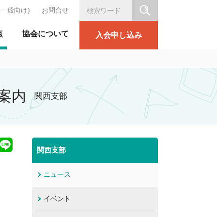
(一般向け)
お問合せ
シリテーション協会
点
協会について
入会申し込み
ご案内
関西支部
関西支部
ニュース
イベント