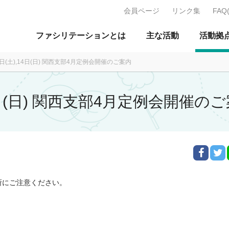
会員ページ
リンク集
FAQ
J：特定非営利活動法人 日本ファ
ファシリテーションとは
主な活動
活動拠
3日(土),14日(日) 関西支部4月定例会開催のご案内
14日(日) 関西支部4月定例会開催の
所にご注意ください。