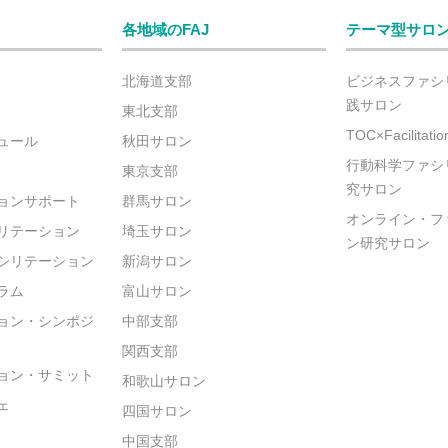
各地域のFAJ
テーマ型サロ
北海道支部
ビジネスファシ
践サロン
東北支部
TOC×Facilitat
ュール
秋田サロン
行動科学ファシ
東京支部
究サロン
ョンサポート
群馬サロン
オンライン・フ
リテーション
埼玉サロン
ン研究サロン
シリテーション
新潟サロン
ラム
富山サロン
ョン・シンポジ
中部支部
関西支部
ョン・サミット
和歌山サロン
ェ
四国サロン
中国支部