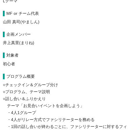
Lテーマ
MF or チーム代表
山田 真司(やましん)
企画メンバー
井上真里(まりね)
対象者
初心者
プログラム概要
○チェックイン＆グループ分け
○プログラム、テーマ説明
○話し合い＆ふりかえり
テーマ「お見合いイベントを企画しよう」
・4人1グループ
・4人がリレー方式でファシリテーターを務める
・1回の話し合いが終わるごとに、ファシリテーターに対するフィ