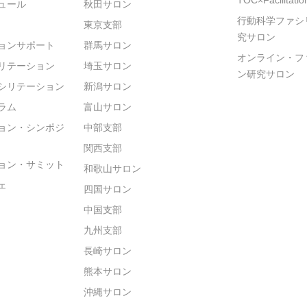
ュール
秋田サロン
行動科学ファシ
東京支部
究サロン
ョンサポート
群馬サロン
オンライン・フ
リテーション
埼玉サロン
ン研究サロン
シリテーション
新潟サロン
ラム
富山サロン
ョン・シンポジ
中部支部
関西支部
ョン・サミット
和歌山サロン
ェ
四国サロン
中国支部
九州支部
長崎サロン
熊本サロン
沖縄サロン