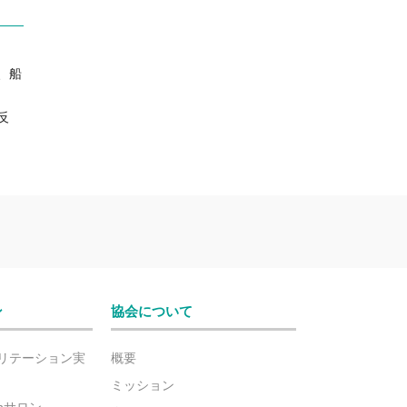
、船
反
ン
協会について
リテーション実
概要
ミッション
ionサロン