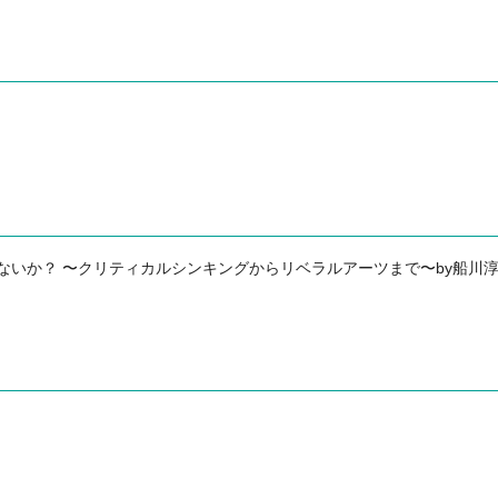
ないか？ 〜クリティカルシンキングからリベラルアーツまで〜by船川