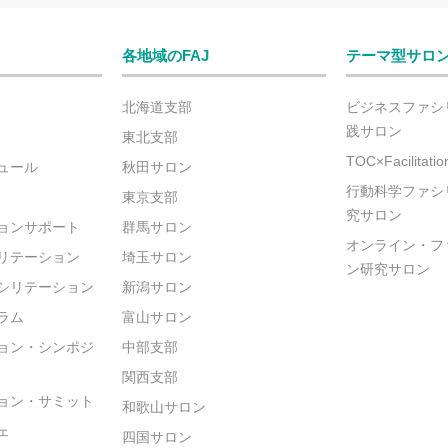
各地域のFAJ
テーマ型サロ
北海道支部
ビジネスファシ
践サロン
東北支部
TOC×Facilitat
ュール
秋田サロン
行動科学ファシ
東京支部
究サロン
ョンサポート
群馬サロン
オンライン・フ
リテーション
埼玉サロン
ン研究サロン
シリテーション
新潟サロン
ラム
富山サロン
ョン・シンポジ
中部支部
関西支部
ョン・サミット
和歌山サロン
ェ
四国サロン