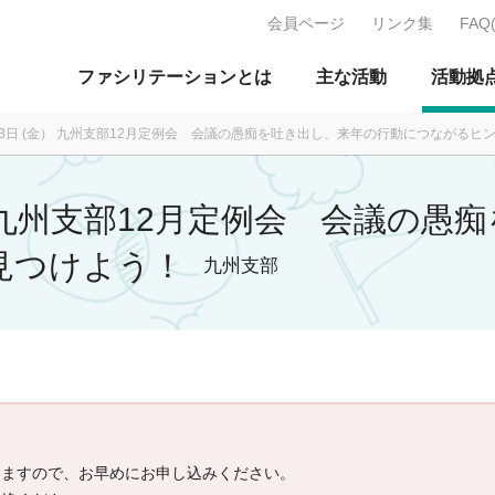
会員ページ
リンク集
FAQ
J：特定非営利活動法人 日本ファ
ファシリテーションとは
主な活動
活動拠
月13日 (金） 九州支部12月定例会 会議の愚痴を吐き出し、来年の行動につながる
(金） 九州支部12月定例会 会議の
見つけよう！
九州支部
りますので、お早めにお申し込みください。