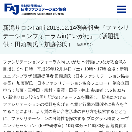
FAJ：特定非営利活動法
新潟サロンFanii 2013.12.14例会報告『ファシリ
テーションフォーラムinにいがた』（話題提
供：田頭篤氏・加藤彰氏）
新潟サロン
ファシリテーションフォーラムinにいがた 〜行動につながる合意を
目指して〜 日時：平成25年12月14日（土）10時〜17時 会場：新潟
ユニゾンプラザ 話題提供者 田頭篤氏（日本ファシリテーション協会
会長） 加藤彰氏（日本ファシリテーション協会フェロー） 例会企画
担当：加藤・三井田・宗村・富澤・田長・井上 参加者：36名 ねら
い 新潟サロン設立3周年記念のフォーラムを開催し、新潟における
ファシリテーションの裾野を広げる 合意と行動の関係性に焦点を当
てることにより、より質の高い合意形成の在り方を模索するととも
に、ファシリテーションの可能性を探求する プログラム概要 オープ
ニングセッション（5F中研修室）10時30分〜11時30分 話題提供者