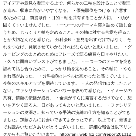
アイデアや意見を整理する上で、何らかの二軸を設けることで整理
が進み、収束に向かいやすくなる。 ・優先順位をつける（合意す
る)ためには、前提条件・目的・軸を共有することが大切。 ・頭が
固くてすいませんでした。 ・一つ一つのテーマを突き詰めて話し合
うため、じっくりと軸を定めること。その軸に対する合意を得るこ
とが大切なんだと感じた。 分科会B ・意見を出すだけではなく、そ
れをつなげ、発展させていかなければならないと思いました。 ・グ
ルーピングのまとめのためにフレーズで語る練習を日々やりたい。
・久々に面白いブレストができました。 ・一つ一つのテーマを突き
詰めて話し合うために、しっかり軸を定めること。その軸に ・やら
され感があった。 ・分科会Bのレベルは高かったと感じています。
今後のスキルアップを期待しています。 ・人の発想力は大したこと
ない。ファシリテーションのパワーを改めて感じた。 ・イメージの
共有、情熱の伝播が必要。 ・全員が平らに発言するだけでなく、想
いをアツく語る人、日があってもよいと思いました。 ・ファシリテ
ーションの奥深さ。知っている手法の洗練の仕方を知ることができ
ました。加藤さんにお会いできてよかったです。 以上です。最後ま
でお読みいただきありがとうございました。 詳細な報告は以下リン
クからもご覧いただけます。 http://fanii.web.fc2.com/report201312