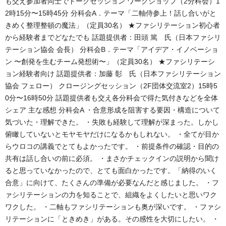
も交え参加者同士でトークセッション ワークショップ（2分科会）1
2時15分〜15時45分 分科会A．テーマ「二軸侍参上！話し合いがと
きめく整理整頓の魔法」（定員30名） ★ファシリテーション初心者
から経験者までどなたでも 話題提供者：田頭 篤 氏（日本ファシリ
テーション協会 会長） 分科会B．テーマ「アイデア・イノベーショ
ン 〜創発を生むチーム発想術〜」（定員30名） ★ファシリテーシ
ョン経験者向け 話題提供者：加藤 彰 氏（日本ファシリテーション
協会 フェロー） クロージングセッション（2F団体交流室2）15時5
0分〜16時50分 話題提供者も交え各分科会で得た気付きなどを全体
シェア 主な感想 分科会A ・合意形成を阻害する要因・構造について
気づいた・理解できた。 ・失敗も経験して理解が深まった。しかし
俯瞰していないとモヤモヤだけになるかもしれない。 ・全てが目か
らウロコの講義でとてもよかったです。 ・前提条件の確認・目的の
共有は話し合いの前に必須。 ・まさかチェックインの説明から聞け
ると思っていなかったので、とても面白かったです。「納得のいく
合意」に向けて、たくさんの準備が必要なんだと感じました。 ・フ
ァシリテーションの力を知ることで、組織をよくしたいと思いワク
ワクした。 ・二軸もファシリテーションも奥が深いです。 ・ファシ
リテーションに「ときめき」がある。その感性を大切にしたい。 ・