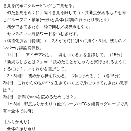
意見を的確にグルーピングして見せる。
・似た意見を近くに／違う意見を離して（・共通点があるものを同
じグループに・抽象(一般)と具体(個別)の行ったり来たり）
・塊ができてきたら、枠で囲む／境界線を引く。
・センスのいい総括ワードをつむぎだす。
＜構造化演習（特訓）＞ 2人が同時に別々に描く×３回。残りのメ
ンバーは議論提供役。
・1回目 アイデア出し。「塊をつくる」を意識して。（15分）
「新潟らしさとは？」or 「決めたことがちゃんと実行されるように
するには？」いずれかを選択して。
・2・3回目 初めから枠を決める。（枠にはめる。）（各15分）
2回目「これからの世の中を生きていく上で身につけておきたい教養
は？」
3回目「新潟で○○○を広めるためには？」
・1〜3回 都度ふりかえり（他グループのFGを鑑賞⇒グループで共
有⇒全体で共有）
【ふりかえり】
・全体の振り返り