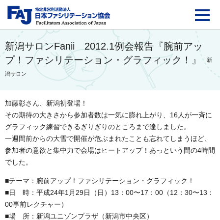
FAJ：特定非営利活動法
新潟サロンFanii 2012.1例会報告『腕前アッ
プ！ファシリテーション・グラフィック！』
新
潟サロン
加藤彰さん、新潟初登場！
その期待の大きさから参加者数は一気に膨れ上がり、16人が一斉に
グラフィック練習できるぎりぎりのところまで達しました。
一週間前からの大雪で開催が危ぶまれたことも忘れてしまうほど、
参加者の意欲と集中力で会場はヒートアップ！あっという間の4時間
でした。
■テーマ：腕前アップ！ファシリテーション・グラフィック！
■日 時：平成24年1月29日（日）13：00〜17：00（12：30〜13：
00事前レクチャー）
■場 所：新潟ユニゾンプラザ（新潟市中央区）