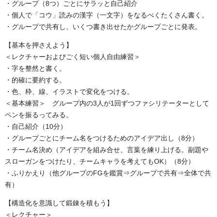
・グループ（8つ）ごとにサラッと自己紹介
・個人で「コウ」読みの漢字（一文字）をなるべくたくさん書く。
・グループで共有し、いくつ書き出せたかグループごとに発表。
【基本を押さえよう】
＜レクチャーおよびごく短い個人自由練習＞
・字を整然と書く。
・的確に要約する。
・色、枠、線、イラストで変化をつける。
＜基本練習＞ グループ内の3人が1回ずつファシリテーターとして
ペンを振るってみる。
・自己紹介（10分）
・グループごとにチーム名をつけるためのアイデア出し（8分）
・チーム名決め（アイデアを組み合せ、言葉を練り上げる。副題や
スローガンをつけたり、チームキャラを考えてもOK）（8分）
・ふりかえり（他グループのFGを鑑賞⇒グループで共有⇒全体で共
有）
【構造化を意識して鍛錬を積もう】
＜レクチャー＞