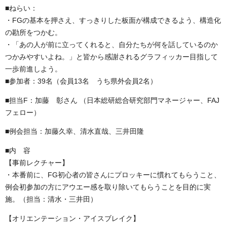
■ねらい：
・FGの基本を押さえ、すっきりした板面が構成できるよう、構造化
の勘所をつかむ。
・「あの人が前に立ってくれると、自分たちが何を話しているのか
つかみやすいよね。」と皆から感謝されるグラフィッカー目指して
一歩前進しよう。
■参加者：39名（会員13名 うち県外会員2名）
■担当F：加藤 彰さん （日本総研総合研究部門マネージャー、FAJ
フェロー）
■例会担当：加藤久幸、清水直哉、三井田隆
■内 容
【事前レクチャー】
・本番前に、FG初心者の皆さんにプロッキーに慣れてもらうこと、
例会初参加の方にアウエー感を取り除いてもらうことを目的に実
施。（担当：清水・三井田）
【オリエンテーション・アイスブレイク】