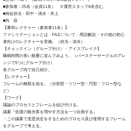
■参加者：25名（会員11名） ※運営スタッフ8名含む。
■例会担当：田中・清水・井上
■内 容
【事前レクチャー（参加者11名）】
ファシリテーションとは・FAJについて・用語解説・その他の初心
者向けのレクチャーを実施。（担当：清水）
【チェックイン（グループ分け）・アイスブレイク】
睡眠時間の長い順番に並んでみよう。（バースデーサークルのアレ
ンジで5つにグループ分け）
各グループ内で自己紹介。
【レクチャー】
フレームの種類を知る。（分割型・ツリー型・円型・フロー型な
ど）
【ワーク】
議論のプロセスとフレームを結び付ける。
議案『佐渡の観光客を増やす方法を一つ企画する』
・この議案で意思決定をするためのプロセス及び使用するフレーム
をグループで考える。