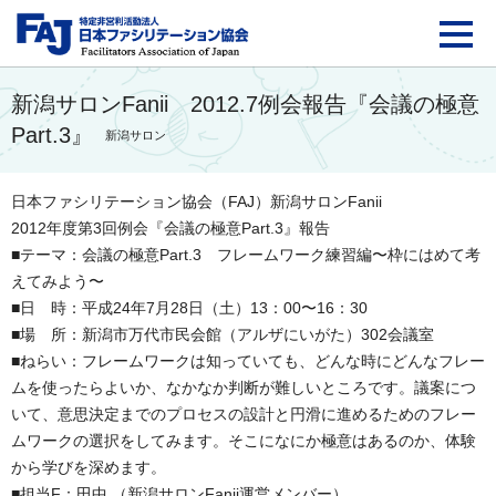
FAJ：特定非営利活動法
新潟サロンFanii 2012.7例会報告『会議の極意
Part.3』
新潟サロン
日本ファシリテーション協会（FAJ）新潟サロンFanii
2012年度第3回例会『会議の極意Part.3』報告
■テーマ：会議の極意Part.3 フレームワーク練習編〜枠にはめて考
えてみよう〜
■日 時：平成24年7月28日（土）13：00〜16：30
■場 所：新潟市万代市民会館（アルザにいがた）302会議室
■ねらい：フレームワークは知っていても、どんな時にどんなフレー
ムを使ったらよいか、なかなか判断が難しいところです。議案につ
いて、意思決定までのプロセスの設計と円滑に進めるためのフレー
ムワークの選択をしてみます。そこになにか極意はあるのか、体験
から学びを深めます。
■担当F：田中 （新潟サロンFanii運営メンバー）