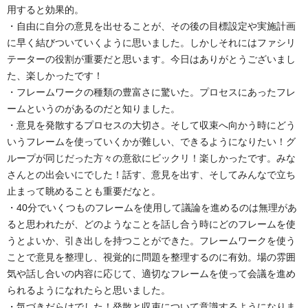
用すると効果的。
・自由に自分の意見を出せることが、その後の目標設定や実施計画
に早く結びついていくように思いました。しかしそれにはファシリ
テーターの役割が重要だと思います。今日はありがとうございまし
た、楽しかったです！
・フレームワークの種類の豊富さに驚いた。プロセスにあったフレ
ームというのがあるのだと知りました。
・意見を発散するプロセスの大切さ。そして収束へ向かう時にどう
いうフレームを使っていくかが難しい、できるようになりたい！グ
ループが同じだった方々の意欲にビックリ！楽しかったです。みな
さんとの出会いにでした！話す、意見を出す、そしてみんなで立ち
止まって眺めることも重要だなと。
・40分でいくつものフレームを使用して議論を進めるのは無理があ
ると思われたが、どのようなことを話し合う時にどのフレームを使
うとよいか、引き出しを持つことができた。フレームワークを使う
ことで意見を整理し、視覚的に問題を整理するのに有効。場の雰囲
気や話し合いの内容に応じて、適切なフレームを使って会議を進め
られるようになれたらと思いました。
・気づきだらけでした！発散と収束について意識するようになりま