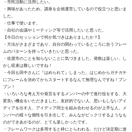
・市民活動に活用したい。
・興味があったため。講座を企画運営しているので役立つと思いま
した。
・仕事で使います。
・自社の会議やミーティング等で活用したいと思った。
【今日のセッションで何か気づきはありましたか？】
・方法がさまざまであり、自分の関わっているところに合うフレー
ムのパターンを持っていきたいと思った。
・佐渡市のことを知らないことに気づきました。発散は楽しい、し
かし収束は難しいですね！
・今回も田中さんに『はめられて』しまった。はじめからガチガチ
にフレームを決めてからスタートするなんて無理なんですね！プン
プン！
・いろいろな考え方や発言をするメンバーの中で進行役をする、大
変良い機会をいただきました。友好的でない人、思いもしないアイ
ディアを出す人、アイディア同士を組み合わせるのが上手な人。メ
ンバーの様々な個性を引き出して、みんながビックリするようなも
のができあがるのが、とても楽しかったです。
・フレームワークは多用すると枠にとらわれる。だけど決定期に使