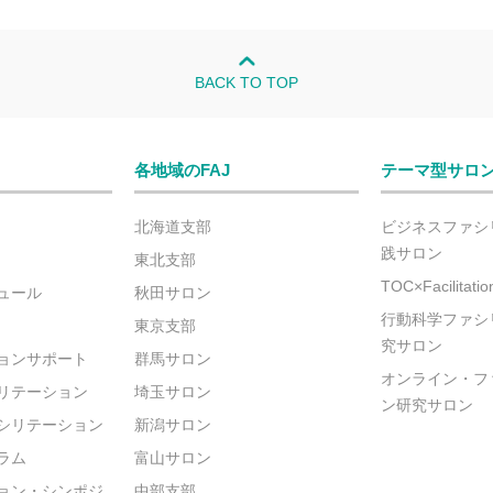
BACK TO TOP
各地域のFAJ
テーマ型サロ
北海道支部
ビジネスファシ
践サロン
東北支部
TOC×Facilitat
ュール
秋田サロン
行動科学ファシ
東京支部
究サロン
ョンサポート
群馬サロン
オンライン・フ
リテーション
埼玉サロン
ン研究サロン
シリテーション
新潟サロン
ラム
富山サロン
ョン・シンポジ
中部支部