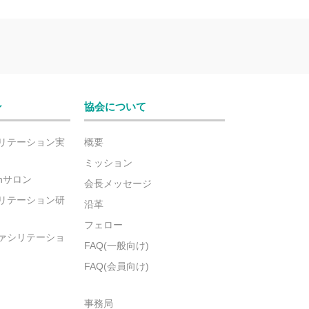
ン
協会について
リテーション実
概要
ミッション
ionサロン
会長メッセージ
リテーション研
沿革
フェロー
ァシリテーショ
FAQ(一般向け)
FAQ(会員向け)
事務局