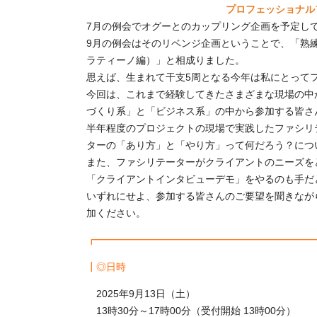
プロフェッショナル
7月の例会でオグーとのカップリング企画を予定し
9月の例会はそのリベンジ企画ということで、「熟
ラティーノ編）」と相成りました。
思えば、生まれて干支5周となる今年は私にとって
今回は、これまで経験してきたさまざまな現場の中
づくり系」と「ビジネス系」の中から参加する皆さ
半年程度のプロジェクトの現場で実践したファシリ
ターの「あり方」と「やり方」って何だろう？につ
また、ファシリテーターがクライアントのニーズを
「クライアントインタビューデモ」をやるのも手だ
いずれにせよ、参加する皆さんのご要望を聞きなが
加ください。
┏━━━━━━━━━━━━━━━━━━━━━━
┃◎日時
2025年9
月13日（土）
13時30分～17時00分（受付開始 13時00分）