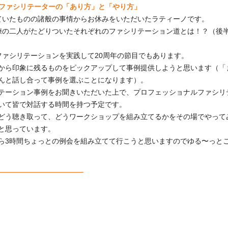
ファシリテーターの「あり方」と「やり方」
ていたものの諸般の事情からお休みをいただいたラティーノです。
練の二人がたどりついたそれぞれのファシリテーション道とは！？（後
ファシリテーションを実践して20周年の節目でもあります。
から印象に残るものをピックアップして事例提供しようと思います（「
んと話し合って事例を選ぶことになります）。
テーション事例をお聞きいただいた上で、プロフェッショナルファシリ
いて皆で対話する時間を持つ予定です。
どう聴き取って、どうワークショップを組み立てるかをその場でやって
と思っています。
ら3時間ちょっとの例会を組み立てて行こうと思いますのでゆる〜っと
━━━━━━━━━━━━