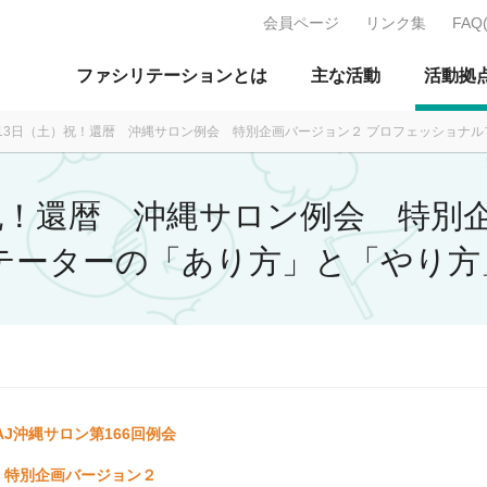
会員ページ
リンク集
FAQ
J：特定非営利活動法人 日本ファ
ファシリテーションとは
主な活動
活動拠
9月13日（土）祝！還暦 沖縄サロン例会 特別企画バージョン２ プロフェッショナ
土）祝！還暦 沖縄サロン例会 特別
テーターの「あり方」と「やり方
AJ沖縄サロン第166
回例会
特別企画バージョン２