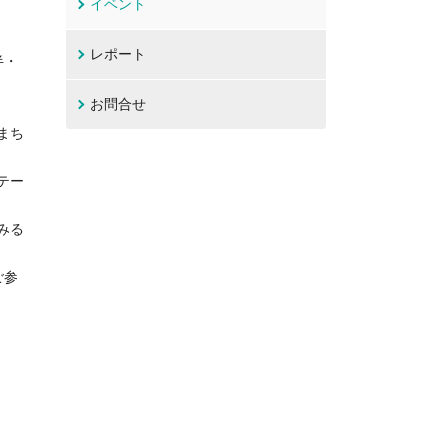
イベント
レポート
半・
お問合せ
まち
テー
みる
ご参